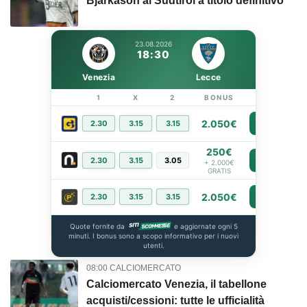
Bjarkason al Sudtirol a titolo definitivo
23.08.2026
18:30
Venezia
Lecce
1
X
2
BONUS
LINK
2.050€
2.30
3.15
3.15
PIÙ INFO
250€
2.30
3.15
3.05
PIÙ INFO
+ 2.000€
GRATIS
2.050€
2.30
3.15
3.15
PIÙ INFO
Quote fornite da
e aggiornate ogni 5
minuti. I bonus sono a scopo informativo per i nuovi
utenti.
08:00 CALCIOMERCATO
Calciomercato Venezia, il tabellone
acquisti/cessioni: tutte le ufficialità