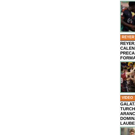
REYER
REYER,
CALEN
PRECA
FORMA
VIDEO
GALAT
TURCHI
ARANC
DOMIN
LAUBE