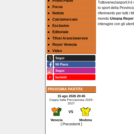
Primo Piano
Tuttoveneziasport.it è
Focus
lo sport della Provinci
Notizie
riferimento per tutti i 
mondo
Umana Reyer
Calciomercato
interagire con gli utent
Esclusive
Editoriale
Tifosi Arancionerove
Reyer Venezia
Video
Segui
Mi Piace
Segui
Iscriviti
PROSSIMA PARTITA
15 ago 2026 20:45
Coppa Italia Frecciarossa 2026-
2027
VS
Venezia
Modena
[ Precedenti ]