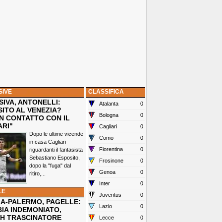
SIVE
CLASSIFICA
IVA, ANTONELLI:
Atalanta
0
SITO AL VENEZIA?
Bologna
0
N CONTATTO CON IL
ARI"
Cagliari
0
Dopo le ultime vicende
Como
0
in casa Cagliari
Fiorentina
0
riguardanti il fantasista
Sebastiano Esposito,
Frosinone
0
dopo la "fuga" dal
Genoa
0
ritiro,...
Inter
0
LE
Juventus
0
IA-PALERMO, PAGELLE:
Lazio
0
IA INDEMONIATO,
H TRASCINATORE
Lecce
0