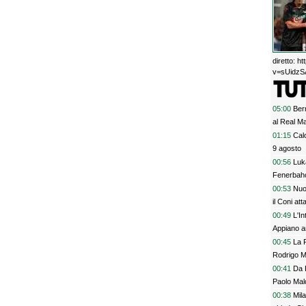
diretto: 
v=sUidzSA
05:00
Bern
al Real M
01:15
Calc
9 agosto
00:56
Luka
Fenerbah
00:53
Nuo
il Coni at
00:49
L'I
Appiano a
00:45
La 
Rodrigo M
00:41
Da P
Paolo Mald
00:38
Mila