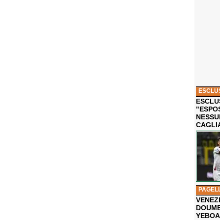
ESCLU
ESCLUS
"ESPO
NESSU
CAGLI
PAGEL
VENEZ
DOUMB
YEBOA