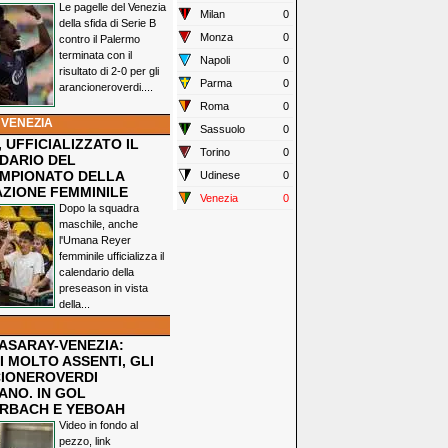
Le pagelle del Venezia
Milan
0
della sfida di Serie B
Monza
0
contro il Palermo
terminata con il
Napoli
0
risultato di 2-0 per gli
Parma
0
arancioneroverdi....
Roma
0
 VENEZIA
Sassuolo
0
 UFFICIALIZZATO IL
Torino
0
DARIO DEL
MPIONATO DELLA
Udinese
0
ZIONE FEMMINILE
Venezia
0
Dopo la squadra
maschile, anche
l'Umana Reyer
femminile ufficializza il
calendario della
preseason in vista
della...
ASARAY-VENEZIA:
 MOLTO ASSENTI, GLI
IONEROVERDI
ANO. IN GOL
RBACH E YEBOAH
Video in fondo al
pezzo, link