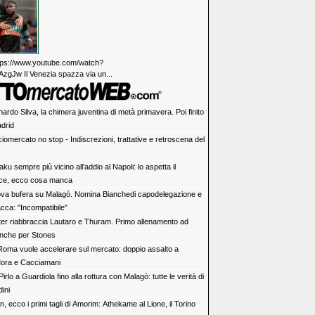
https://www.youtube.com/watch?
zgJw Il Venezia spazza via un...
ardo Silva, la chimera juventina di metà primavera. Poi finito
adrid
iomercato no stop - Indiscrezioni, trattative e retroscena del
ku sempre più vicino all'addio al Napoli: lo aspetta il
ce, ecco cosa manca
va bufera su Malagò. Nomina Bianchedi capodelegazione e
tacca: "Incompatibile"
nter riabbraccia Lautaro e Thuram. Primo allenamento ad
nche per Stones
Roma vuole accelerare sul mercato: doppio assalto a
ora e Cacciamani
irlo a Guardiola fino alla rottura con Malagò: tutte le verità di
ini
n, ecco i primi tagli di Amorim: Athekame al Lione, il Torino