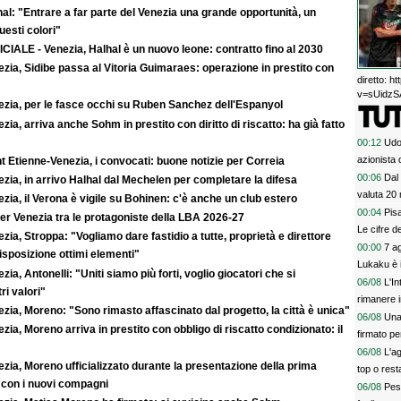
al: "Entrare a far parte del Venezia una grande opportunità, un
uesti colori"
CIALE - Venezia, Halhal è un nuovo leone: contratto fino al 2030
zia, Sidibe passa al Vitoria Guimaraes: operazione in prestito con
diretto: 
v=sUidzSA
ezia, per le fasce occhi su Ruben Sanchez dell'Espanyol
zia, arriva anche Sohm in prestito con diritto di riscatto: ha già fatto
00:12
Udo
azionista 
t Etienne-Venezia, i convocati: buone notizie per Correia
00:06
Dal 
zia, in arrivo Halhal dal Mechelen per completare la difesa
valuta 20 
zia, il Verona è vigile su Bohinen: c'è anche un club estero
00:04
Pis
er Venezia tra le protagoniste della LBA 2026-27
Le cifre d
zia, Stroppa: "Vogliamo dare fastidio a tutte, proprietà e direttore
00:00
7 ag
sposizione ottimi elementi"
Lukaku è 
zia, Antonelli: "Uniti siamo più forti, voglio giocatori che si
06/08
L'In
ri valori"
rimanere i
zia, Moreno: "Sono rimasto affascinato dal progetto, la città è unica"
06/08
Una
zia, Moreno arriva in prestito con obbligo di riscatto condizionato: il
firmato pe
06/08
L'a
zia, Moreno ufficializzato durante la presentazione della prima
top o rest
 con i nuovi compagni
06/08
Pes