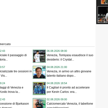
omercato
2:43
06.08.2026 08:00
iciale il passaggio di
Venezia, Tomiyasu esaudisce il suo
oria...
desiderio: il Crystal...
0:57
04.08.2026 21:00
icializzate tre cessioni in
Venezia, in arrivo un altro giovane
 Vis...
talento italiano dopo...
9:24
04.08.2026 18:54
aggi di Venezia e
Il Cagliari è pronto ad accelerare
Kostic trova la...
per Kevin Carlos: era...
2:43
02.08.2026 09:00
 cessione di Bjarkason
Calciomercato Venezia, il tabellone