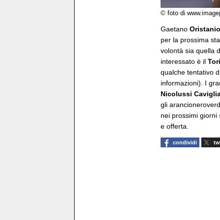
© foto di www.image
Gaetano
Oristani
per la prossima st
volontà sia quella d
interessato è il
Tor
qualche tentativo d
informazioni). I gr
Nicolussi Cavigli
gli arancioneroverd
nei prossimi giorni
e offerta.
condividi
tw