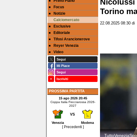
Nicolussi 
Primo Piano
Focus
Torino man
Notizie
Calciomercato
22.08.2025 08:30
d
Esclusive
Editoriale
Tifosi Arancionerove
Reyer Venezia
Video
Segui
Mi Piace
Segui
Iscriviti
PROSSIMA PARTITA
15 ago 2026 20:45
Coppa Italia Frecciarossa 2026-
2027
VS
Venezia
Modena
[ Precedenti ]
TuttoVeneziaSpor