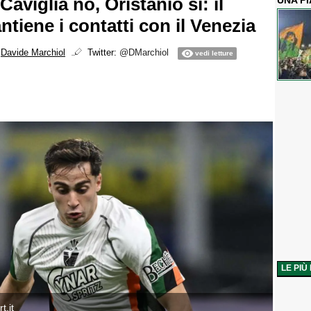
Caviglia no, Oristanio sì: il
UNA P
tiene i contatti con il Venezia
i
Davide Marchiol
Twitter:
@DMarchiol
vedi letture
LE PIÙ
t.it