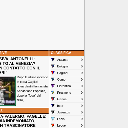
SIVE
CLASSIFICA
IVA, ANTONELLI:
Atalanta
0
SITO AL VENEZIA?
Bologna
0
N CONTATTO CON IL
ARI"
Cagliari
0
Dopo le ultime vicende
Como
0
in casa Cagliari
Fiorentina
0
riguardanti il fantasista
Sebastiano Esposito,
Frosinone
0
dopo la "fuga" dal
Genoa
0
ritiro,...
Inter
0
LE
Juventus
0
IA-PALERMO, PAGELLE:
Lazio
0
IA INDEMONIATO,
H TRASCINATORE
Lecce
0