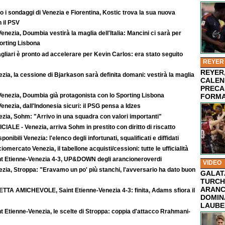
 i sondaggi di Venezia e Fiorentina, Kostic trova la sua nuova
 il PSV
enezia, Doumbia vestirà la maglia dell'Italia: Mancini ci sarà per
rting Lisbona
agliari è pronto ad accelerare per Kevin Carlos: era stato seguito
REYER
REYER,
zia, la cessione di Bjarkason sarà definita domani: vestirà la maglia
CALEN
PRECA
Venezia, Doumbia già protagonista con lo Sporting Lisbona
FORMA
enezia, dall'Indonesia sicuri: il PSG pensa a Idzes
zia, Sohm: "Arrivo in una squadra con valori importanti"
CIALE - Venezia, arriva Sohm in prestito con diritto di riscatto
sponibili Venezia: l'elenco degli infortunati, squalificati e diffidati
iomercato Venezia, il tabellone acquisti/cessioni: tutte le ufficialità
nt Etienne-Venezia 4-3, UP&DOWN degli arancioneroverdi
VIDEO
zia, Stroppa: "Eravamo un po' più stanchi, l'avversario ha dato buon
GALAT
TURCHI
ARANC
ETTA AMICHEVOLE, Saint Etienne-Venezia 4-3: finita, Adams sfiora il
DOMIN
LAUBE
t Etienne-Venezia, le scelte di Stroppa: coppia d'attacco Rrahmani-