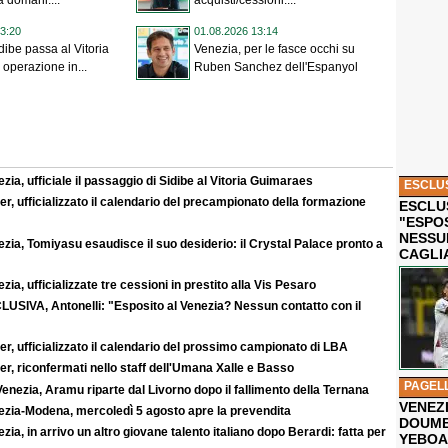
a domani:...
acquisti/cessioni:...
3:20
01.08.2026 13:14
dibe passa al Vitoria
Venezia, per le fasce occhi su
operazione in...
Ruben Sanchez dell'Espanyol
zia, ufficiale il passaggio di Sidibe al Vitoria Guimaraes
ESCLU
r, ufficializzato il calendario del precampionato della formazione
ESCLUS
"ESPO
NESSU
zia, Tomiyasu esaudisce il suo desiderio: il Crystal Palace pronto a
CAGLI
zia, ufficializzate tre cessioni in prestito alla Vis Pesaro
LUSIVA, Antonelli: "Esposito al Venezia? Nessun contatto con il
r, ufficializzato il calendario del prossimo campionato di LBA
r, riconfermati nello staff dell'Umana Xalle e Basso
PAGEL
enezia, Aramu riparte dal Livorno dopo il fallimento della Ternana
VENEZ
ezia-Modena, mercoledì 5 agosto apre la prevendita
DOUMB
zia, in arrivo un altro giovane talento italiano dopo Berardi: fatta per
YEBOA