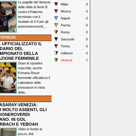
Le pagelle del Venezia
Milan
0
della sfida di Serie B
Monza
0
contro il Palermo
terminata con il
Napoli
0
risultato di 2-0 per gli
Parma
0
arancioneroverdi....
Roma
0
 VENEZIA
Sassuolo
0
 UFFICIALIZZATO IL
Torino
0
DARIO DEL
MPIONATO DELLA
Udinese
0
ZIONE FEMMINILE
Venezia
0
Dopo la squadra
maschile, anche
l'Umana Reyer
femminile ufficializza il
calendario della
preseason in vista
della...
ASARAY-VENEZIA:
 MOLTO ASSENTI, GLI
IONEROVERDI
ANO. IN GOL
RBACH E YEBOAH
Video in fondo al
pezzo, link