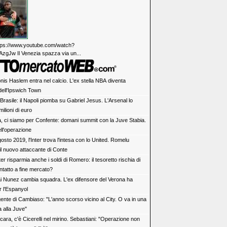
https://www.youtube.com/watch?
zgJw Il Venezia spazza via un...
nis Haslem entra nel calcio. L'ex stella NBA diventa
dell'Ipswich Town
Brasile: il Napoli piomba su Gabriel Jesus. L'Arsenal lo
milioni di euro
a, ci siamo per Confente: domani summit con la Juve Stabia.
ell'operazione
osto 2019, l'Inter trova l'intesa con lo United. Romelu
il nuovo attaccante di Conte
ter risparmia anche i soldi di Romero: il tesoretto rischia di
ntatto a fine mercato?
i Nunez cambia squadra. L'ex difensore del Verona ha
r l'Espanyol
gente di Cambiaso: "L'anno scorso vicino al City. O va in una
a alla Juve"
cara, c'è Cicerelli nel mirino. Sebastiani: "Operazione non