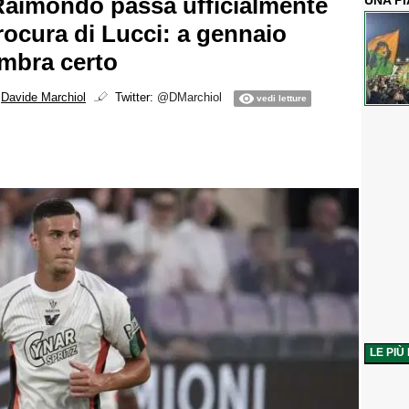
Raimondo passa ufficialmente
UNA P
rocura di Lucci: a gennaio
embra certo
i
Davide Marchiol
Twitter:
@DMarchiol
vedi letture
LE PIÙ