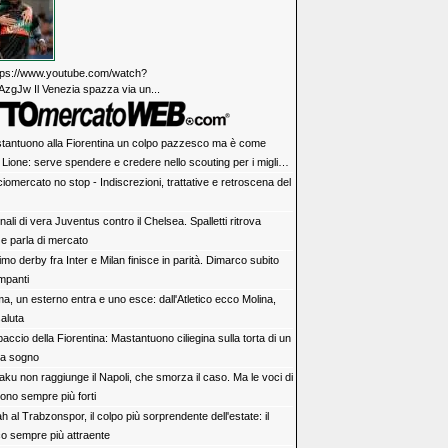
https://www.youtube.com/watch?
zgJw Il Venezia spazza via un...
tantuono alla Fiorentina un colpo pazzesco ma è come
 Lione: serve spendere e credere nello scouting per i migliori
iovani italiani: attenzione perché qualcosa sta cambiando
iomercato no stop - Indiscrezioni, trattative e retroscena del
ali di vera Juventus contro il Chelsea. Spalletti ritrova
e parla di mercato
rimo derby fra Inter e Milan finisce in parità. Dimarco subito
impanti
a, un esterno entra e uno esce: dall'Atletico ecco Molina,
aluta
accio della Fiorentina: Mastantuono ciliegina sulla torta di un
da sogno
aku non raggiunge il Napoli, che smorza il caso. Ma le voci di
ono sempre più forti
h al Trabzonspor, il colpo più sorprendente dell'estate: il
co sempre più attraente