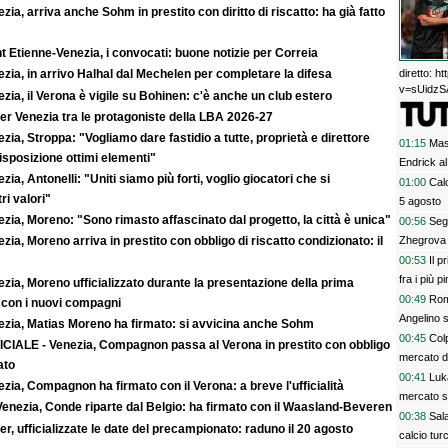
zia, arriva anche Sohm in prestito con diritto di riscatto: ha già fatto
t Etienne-Venezia, i convocati: buone notizie per Correia
diretto: 
zia, in arrivo Halhal dal Mechelen per completare la difesa
v=sUidzSA
zia, il Verona è vigile su Bohinen: c'è anche un club estero
er Venezia tra le protagoniste della LBA 2026-27
zia, Stroppa: "Vogliamo dare fastidio a tutte, proprietà e direttore
01:15
Mas
sposizione ottimi elementi"
Endrick al
zia, Antonelli: "Uniti siamo più forti, voglio giocatori che si
talenti. G
01:00
Calc
ri valori"
davvero
5 agosto
zia, Moreno: "Sono rimasto affascinato dal progetto, la città è unica"
00:56
Segn
Zhegrova 
zia, Moreno arriva in prestito con obbligo di riscatto condizionato: il
00:53
Il p
fra i più p
zia, Moreno ufficializzato durante la presentazione della prima
00:49
Rom
 con i nuovi compagni
Angelino s
ezia, Matias Moreno ha firmato: si avvicina anche Sohm
00:45
Colp
ICIALE - Venezia, Compagnon passa al Verona in prestito con obbligo
mercato 
ato
00:41
Luk
zia, Compagnon ha firmato con il Verona: a breve l'ufficialità
mercato s
Venezia, Conde riparte dal Belgio: ha firmato con il Waasland-Beveren
00:38
Sala
r, ufficializzate le date del precampionato: raduno il 20 agosto
calcio tur