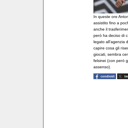
In queste ore Anto
assistito fino a po
anche il trasferime
però ha deciso di c
legato all'agenzia
capire cosa gli rise
giocati, sembra ce
felsinei (con però 
assenso).
condividi
tw