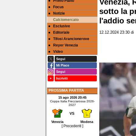
Venezia, 
Primo Piano
Focus
sotto la p
Notizie
l'addio s
Calciomercato
Esclusive
Editoriale
12.12.2024 23:30
d
Tifosi Arancionerove
Reyer Venezia
Video
Segui
Mi Piace
Segui
Iscriviti
PROSSIMA PARTITA
15 ago 2026 20:45
Coppa Italia Frecciarossa 2026-
2027
VS
Venezia
Modena
[ Precedenti ]