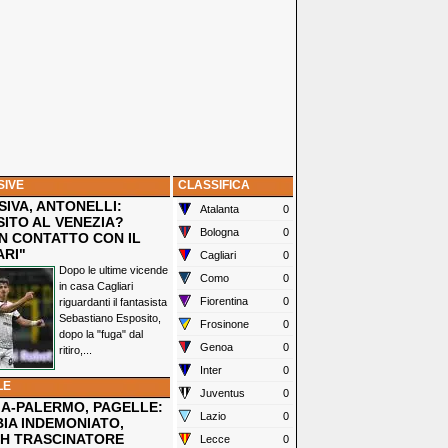
SIVE
CLASSIFICA
IVA, ANTONELLI:
Atalanta
0
SITO AL VENEZIA?
Bologna
0
N CONTATTO CON IL
ARI"
Cagliari
0
Dopo le ultime vicende
Como
0
in casa Cagliari
Fiorentina
0
riguardanti il fantasista
Sebastiano Esposito,
Frosinone
0
dopo la "fuga" dal
Genoa
0
ritiro,...
Inter
0
LE
Juventus
0
IA-PALERMO, PAGELLE:
Lazio
0
IA INDEMONIATO,
H TRASCINATORE
Lecce
0