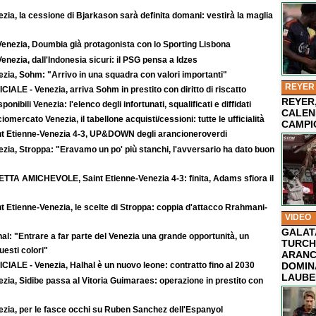
zia, la cessione di Bjarkason sarà definita domani: vestirà la maglia
Venezia, Doumbia già protagonista con lo Sporting Lisbona
enezia, dall'Indonesia sicuri: il PSG pensa a Idzes
zia, Sohm: "Arrivo in una squadra con valori importanti"
REYER
CIALE - Venezia, arriva Sohm in prestito con diritto di riscatto
REYER,
sponibili Venezia: l'elenco degli infortunati, squalificati e diffidati
CALEN
iomercato Venezia, il tabellone acquisti/cessioni: tutte le ufficialità
CAMPI
nt Etienne-Venezia 4-3, UP&DOWN degli arancioneroverdi
zia, Stroppa: "Eravamo un po' più stanchi, l'avversario ha dato buon
ETTA AMICHEVOLE, Saint Etienne-Venezia 4-3: finita, Adams sfiora il
t Etienne-Venezia, le scelte di Stroppa: coppia d'attacco Rrahmani-
VIDEO
GALAT
al: "Entrare a far parte del Venezia una grande opportunità, un
TURCHI
uesti colori"
ARANC
DOMIN
CIALE - Venezia, Halhal è un nuovo leone: contratto fino al 2030
LAUBE
zia, Sidibe passa al Vitoria Guimaraes: operazione in prestito con
ezia, per le fasce occhi su Ruben Sanchez dell'Espanyol