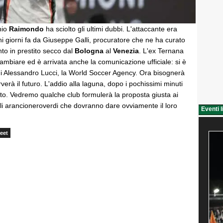
nio
Raimondo
ha sciolto gli ultimi dubbi. L'attaccante era
chi giorni fa da Giuseppe Galli, procuratore che ne ha curato
nto in prestito secco dal
Bologna
al
Venezia
. L'ex Ternana
ambiare ed è arrivata anche la comunicazione ufficiale: si è
 di Alessandro Lucci, la World Soccer Agency. Ora bisognerà
rverà il futuro. L'addio alla laguna, dopo i pochissimi minuti
rto. Vedremo qualche club formulerà la proposta giusta ai
gli arancioneroverdi che dovranno dare ovviamente il loro
Eventi l
eet