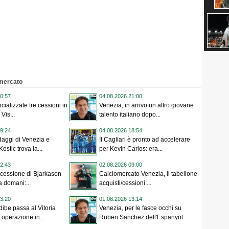
omercato
0:57
04.08.2026 21:00
icializzate tre cessioni in
Venezia, in arrivo un altro giovane
 Vis...
talento italiano dopo...
9:24
04.08.2026 18:54
aggi di Venezia e
Il Cagliari è pronto ad accelerare
Kostic trova la...
per Kevin Carlos: era...
2:43
02.08.2026 09:00
 cessione di Bjarkason
Calciomercato Venezia, il tabellone
a domani:...
acquisti/cessioni:...
3:20
01.08.2026 13:14
dibe passa al Vitoria
Venezia, per le fasce occhi su
operazione in...
Ruben Sanchez dell'Espanyol