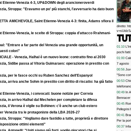
nt Etienne-Venezia 4-3, UP&DOWN degli arancioneroverdi
zia, Stroppa: "Eravamo un po' più stanchi, l'avversario ha dato buon
ETTA AMICHEVOLE, Saint Etienne-Venezia 4-3: finita, Adams sfiora il
diretto: 
v=sUidzSA
t Etienne-Venezia, le scelte di Stroppa: coppia d'attacco Rrahmani-
al: "Entrare a far parte del Venezia una grande opportunità, un
01:10
L'In
uesti colori"
pochi fatt
CIALE - Venezia, Halhal è un nuovo leone: contratto fino al 2030
prescinder
01:00
Calc
zia, Sidibe passa al Vitoria Guimaraes: operazione in prestito con
serve una
7 agosto
00:56
Juve
"Sono con
ezia, per le fasce occhi su Ruben Sanchez dell'Espanyol
00:53
Chi
zia, arriva anche Sohm in prestito con diritto di riscatto: ha già fatto
telefonan
00:49
In A
t Etienne-Venezia, i convocati: buone notizie per Correia
Bennacer 
zia, in arrivo Halhal dal Mechelen per completare la difesa
00:45
Rom
zia, il Verona è vigile su Bohinen: c'è anche un club estero
Pellegrini 
er Venezia tra le protagoniste della LBA 2026-27
00:41
Bran
zia, Stroppa: "Vogliamo dare fastidio a tutte, proprietà e direttore
Per la po
sposizione ottimi elementi"
00:37
Inf
zia, Antonelli: "Uniti siamo più forti, voglio giocatori che si