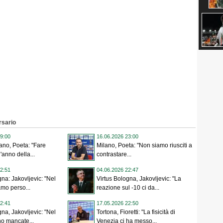
rsario
9:00
16.06.2026 23:00
ano, Poeta: "Fare
Milano, Poeta: "Non siamo riusciti a
l'anno della...
contrastare...
2:51
04.06.2026 22:47
gna: Jakovljevic: "Nel
Virtus Bologna, Jakovljevic: "La
amo perso...
reazione sul -10 ci da...
2:41
17.05.2026 22:50
gna, Jakovljevic: "Nel
Tortona, Fioretti: "La fisicità di
no mancate...
Venezia ci ha messo...