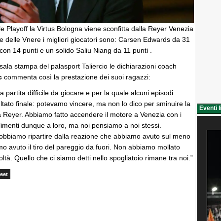
e Playoff la Virtus Bologna viene sconfitta dalla Reyer Venezia
ile delle Vnere i migliori giocatori sono: Carsen Edwards da 31
on 14 punti e un solido Saliu Niang da 11 punti .
sala stampa del palasport Taliercio le dichiarazioni coach
c
commenta così la prestazione dei suoi ragazzi:
partita difficile da giocare e per la quale alcuni episodi
ultato finale: potevamo vincere, ma non lo dico per sminuire la
Eventi l
a Reyer. Abbiamo fatto accendere il motore a Venezia con i
limenti dunque a loro, ma noi pensiamo a noi stessi.
 dobbiamo ripartire dalla reazione che abbiamo avuto sul meno
mo avuto il tiro del pareggio da fuori. Non abbiamo mollato
oltà. Quello che ci siamo detti nello spogliatoio rimane tra noi.”
eet