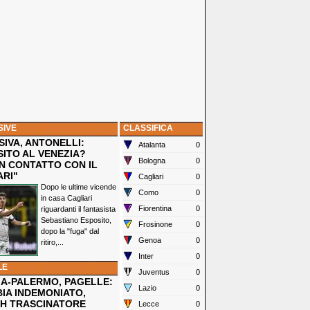
SIVE
CLASSIFICA
IVA, ANTONELLI:
Atalanta
0
SITO AL VENEZIA?
Bologna
0
N CONTATTO CON IL
ARI"
Cagliari
0
Dopo le ultime vicende
Como
0
in casa Cagliari
Fiorentina
0
riguardanti il fantasista
Sebastiano Esposito,
Frosinone
0
dopo la "fuga" dal
Genoa
0
ritiro,...
Inter
0
LE
Juventus
0
IA-PALERMO, PAGELLE:
Lazio
0
IA INDEMONIATO,
H TRASCINATORE
Lecce
0