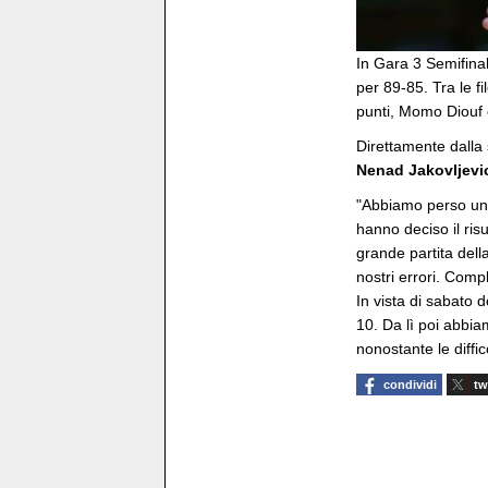
In Gara 3 Semifinal
per 89-85. Tra le f
punti, Momo Diouf c
Direttamente dalla 
Nenad Jakovljevi
"Abbiamo perso una 
hanno deciso il ris
grande partita dell
nostri errori. Comp
In vista di sabato
10. Da lì poi abbia
nonostante le diffic
condividi
tw