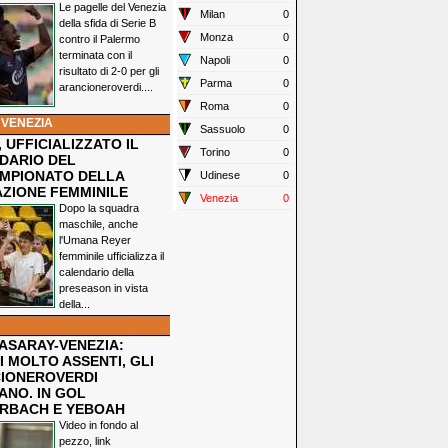
Le pagelle del Venezia
Milan
0
della sfida di Serie B
Monza
0
contro il Palermo
terminata con il
Napoli
0
risultato di 2-0 per gli
Parma
0
arancioneroverdi....
Roma
0
 VENEZIA
Sassuolo
0
 UFFICIALIZZATO IL
Torino
0
DARIO DEL
MPIONATO DELLA
Udinese
0
ZIONE FEMMINILE
Venezia
0
Dopo la squadra
maschile, anche
l'Umana Reyer
femminile ufficializza il
calendario della
preseason in vista
della...
ASARAY-VENEZIA:
 MOLTO ASSENTI, GLI
IONEROVERDI
ANO. IN GOL
RBACH E YEBOAH
Video in fondo al
pezzo, link