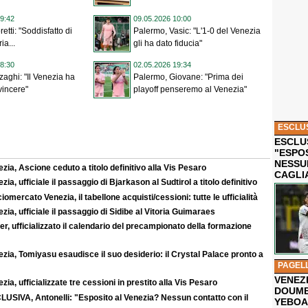
9:42
09.05.2026 10:00
retti: "Soddisfatto di
Palermo, Vasic: "L'1-0 del Venezia
ia...
gli ha dato fiducia"
8:30
02.05.2026 19:34
zaghi: "Il Venezia ha
Palermo, Giovane: "Prima dei
vincere"
playoff penseremo al Venezia"
ESCLU
ESCLUS
"ESPO
NESSU
zia, Ascione ceduto a titolo definitivo alla Vis Pesaro
CAGLI
zia, ufficiale il passaggio di Bjarkason al Sudtirol a titolo definitivo
iomercato Venezia, il tabellone acquisti/cessioni: tutte le ufficialità
zia, ufficiale il passaggio di Sidibe al Vitoria Guimaraes
r, ufficializzato il calendario del precampionato della formazione
zia, Tomiyasu esaudisce il suo desiderio: il Crystal Palace pronto a
PAGEL
VENEZ
zia, ufficializzate tre cessioni in prestito alla Vis Pesaro
DOUMB
LUSIVA, Antonelli: "Esposito al Venezia? Nessun contatto con il
YEBOA