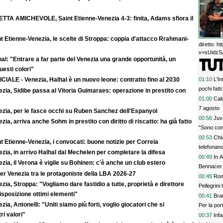
ETTA AMICHEVOLE, Saint Etienne-Venezia 4-3: finita, Adams sfiora il
t Etienne-Venezia, le scelte di Stroppa: coppia d'attacco Rrahmani-
diretto: 
v=sUidzSA
al: "Entrare a far parte del Venezia una grande opportunità, un
uesti colori"
01:10
L'In
CIALE - Venezia, Halhal è un nuovo leone: contratto fino al 2030
pochi fatt
zia, Sidibe passa al Vitoria Guimaraes: operazione in prestito con
prescinder
01:00
Calc
serve una
7 agosto
ezia, per le fasce occhi su Ruben Sanchez dell'Espanyol
00:56
Juve
zia, arriva anche Sohm in prestito con diritto di riscatto: ha già fatto
"Sono con
00:53
Chi
t Etienne-Venezia, i convocati: buone notizie per Correia
telefonan
zia, in arrivo Halhal dal Mechelen per completare la difesa
00:49
In A
zia, il Verona è vigile su Bohinen: c'è anche un club estero
Bennacer 
er Venezia tra le protagoniste della LBA 2026-27
00:45
Rom
zia, Stroppa: "Vogliamo dare fastidio a tutte, proprietà e direttore
Pellegrini 
sposizione ottimi elementi"
00:41
Bran
zia, Antonelli: "Uniti siamo più forti, voglio giocatori che si
Per la po
ri valori"
00:37
Inf