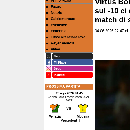
Virtus Bo
Primo Piano
Focus
sul -10 ci
Notizie
match di 
Calciomercato
Esclusive
Editoriale
04.06.2026 22:47
di
Tifosi Arancionerove
Reyer Venezia
Video
Segui
Mi Piace
Segui
Iscriviti
PROSSIMA PARTITA
15 ago 2026 20:45
Coppa Italia Frecciarossa 2026-
2027
VS
Venezia
Modena
[ Precedenti ]