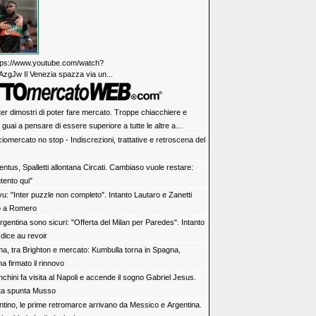
https://www.youtube.com/watch?
zgJw Il Venezia spazza via un...
ter dimostri di poter fare mercato. Troppe chiacchiere e
i: guai a pensare di essere superiore a tutte le altre a
e. Juve, il portiere può diventare un "problema". Milan-Leao,
iomercato no stop - Indiscrezioni, trattative e retroscena del
 decisione netta
ntus, Spalletti allontana Circati. Cambiaso vuole restare:
tento qui"
vu: "Inter puzzle non completo". Intanto Lautaro e Zanetti
o a Romero
rgentina sono sicuri: "Offerta del Milan per Paredes". Intanto
dice au revoir
a, tra Brighton e mercato: Kumbulla torna in Spagna,
ha firmato il rinnovo
chini fa visita al Napoli e accende il sogno Gabriel Jesus.
rta spunta Musso
antino, le prime retromarce arrivano da Messico e Argentina.