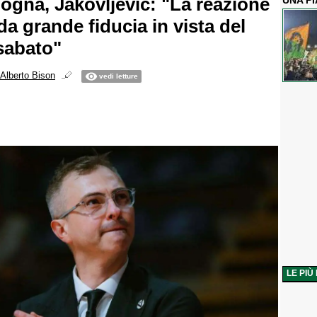
logna, Jakovljevic: "La reazione
UNA P
 da grande fiducia in vista del
sabato"
Alberto Bison
vedi letture
LE PIÙ