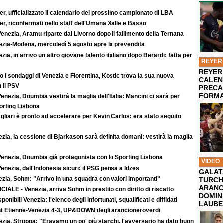
r, ufficializzato il calendario del prossimo campionato di LBA
r, riconfermati nello staff dell'Umana Xalle e Basso
enezia, Aramu riparte dal Livorno dopo il fallimento della Ternana
ezia-Modena, mercoledì 5 agosto apre la prevendita
zia, in arrivo un altro giovane talento italiano dopo Berardi: fatta per
REYER
REYER,
 i sondaggi di Venezia e Fiorentina, Kostic trova la sua nuova
CALEN
 il PSV
PRECA
FORMA
enezia, Doumbia vestirà la maglia dell'Italia: Mancini ci sarà per
rting Lisbona
agliari è pronto ad accelerare per Kevin Carlos: era stato seguito
zia, la cessione di Bjarkason sarà definita domani: vestirà la maglia
Venezia, Doumbia già protagonista con lo Sporting Lisbona
VIDEO
enezia, dall'Indonesia sicuri: il PSG pensa a Idzes
GALAT
zia, Sohm: "Arrivo in una squadra con valori importanti"
TURCHI
ARANC
CIALE - Venezia, arriva Sohm in prestito con diritto di riscatto
DOMIN
sponibili Venezia: l'elenco degli infortunati, squalificati e diffidati
LAUBE
nt Etienne-Venezia 4-3, UP&DOWN degli arancioneroverdi
zia, Stroppa: "Eravamo un po' più stanchi, l'avversario ha dato buon