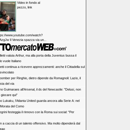
Video in fondo al
pezzo, link
https://www.youtube.com/watch?
zgJw Il Venezia spazza via un...
letti valuta Arthur, ma alla porta della Juventus bussa il
lo vuole Italiano
tti continua a ricevere apprezzamenti: anche il Cittadella sul
svincolato
bomber per Ringhio, dietro dipende da Romagnoli: Lazio, il
sta del via
no Guimaraes all'Arsenal, il ds del Newcastle: "Delusi, non
 giocare qui"
o Lukaku, l'Atlanta United guarda ancora alla Serie A: nel
è Morata del Como
egrini festeggia il rinnovo con la Roma sui social: "Per
an a caccia di un talento offensivo. Ma molto dipenderà dal
Leao