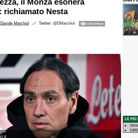
vezza, il Monza esonera
UNA P
: richiamato Nesta
i
Davide Marchiol
Twitter:
@DMarchiol
vedi letture
LE PIÙ
Vene
DIRE
t.it