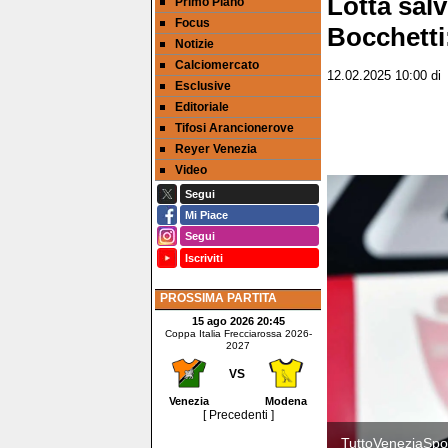
Lotta sal
Primo Piano
Focus
Bocchetti
Notizie
Calciomercato
12.02.2025 10:00
d
Esclusive
Editoriale
Tifosi Arancionerove
Reyer Venezia
Video
Segui
Mi Piace
Segui
Iscriviti
PROSSIMA PARTITA
15 ago 2026 20:45
Coppa Italia Frecciarossa 2026-
2027
VS
Venezia
Modena
[ Precedenti ]
TuttoVeneziaSpor