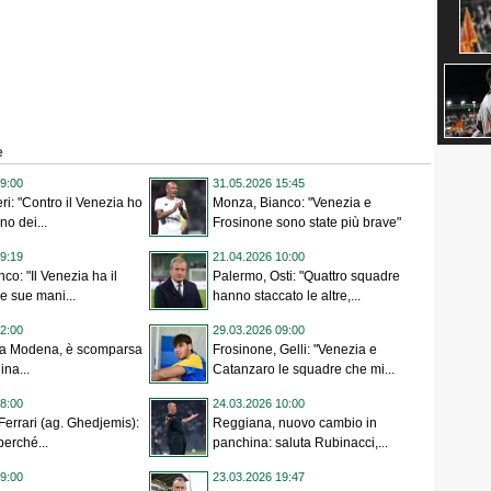
e
9:00
31.05.2026 15:45
ri: "Contro il Venezia ho
Monza, Bianco: "Venezia e
no dei...
Frosinone sono state più brave"
9:19
21.04.2026 10:00
co: "Il Venezia ha il
Palermo, Osti: "Quattro squadre
le sue mani...
hanno staccato le altre,...
2:00
29.03.2026 09:00
asa Modena, è scomparsa
Frosinone, Gelli: "Venezia e
ina...
Catanzaro le squadre che mi...
8:00
24.03.2026 10:00
Ferrari (ag. Ghedjemis):
Reggiana, nuovo cambio in
perché...
panchina: saluta Rubinacci,...
9:00
23.03.2026 19:47