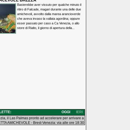
IACEVOLE BREZZA
Basterebbe aver vissuto per qualche minuto il
ritiro di Falcade, magari durante una delle due
amichevoli, avvolto dalla marea arancioverde
che aveva invaso la vallata agordina; oppure
esser passato per caso a Ca Venezia, o allo
store di Rialto, il giorno di apertura della...
 LETTE:
OGGI
IERI
zia, il Las Palmas pronto ad accelerare per arrivare a
TTA AMICHEVOLE - Brest-Venezia: via alle ore 18:30