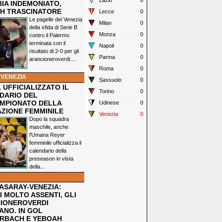
Lazio
0
IA INDEMONIATO,
H TRASCINATORE
Lecce
0
Le pagelle del Venezia
Milan
0
della sfida di Serie B
Monza
0
contro il Palermo
terminata con il
Napoli
0
risultato di 2-0 per gli
Parma
0
arancioneroverdi....
Roma
0
 VENEZIA
Sassuolo
0
 UFFICIALIZZATO IL
Torino
0
DARIO DEL
MPIONATO DELLA
Udinese
0
ZIONE FEMMINILE
Venezia
0
Dopo la squadra
maschile, anche
l'Umana Reyer
femminile ufficializza il
calendario della
preseason in vista
della...
ASARAY-VENEZIA:
 MOLTO ASSENTI, GLI
IONEROVERDI
ANO. IN GOL
RBACH E YEBOAH