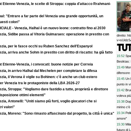
t Etienne-Venezia, le scelte di Stroppa: coppia d'attacco Rrahmani-
al: "Entrare a far parte del Venezia una grande opportunità, un
uesti colori"
CIALE - Venezia, Halhal è un nuovo leone: contratto fino al 2030
zia, Sidibe passa al Vitoria Guimaraes: operazione in prestito con
diretto: 
v=sUidzSA
ezia, per le fasce occhi su Ruben Sanchez dell'Espanyol
zia, arriva anche Sohm in prestito con diritto di riscatto: ha già fatto
15:52
Spal
Besiktas: 
t Etienne-Venezia, i convocati: buone notizie per Correia
15:49
More
zia, in arrivo Halhal dal Mechelen per completare la difesa
difensore 
zia, il Verona è vigile su Bohinen: c'è anche un club estero
15:45
Un 
er Venezia tra le protagoniste della LBA 2026-27
punto in vi
zia, Stroppa: "Vogliamo dare fastidio a tutte, proprietà e direttore
15:42
Bru
sposizione ottimi elementi"
voleva più
zia, Antonelli: "Uniti siamo più forti, voglio giocatori che si
15:38
Dop
ri valori"
mirino c'
15:34
Pell
zia, Moreno: "Sono rimasto affascinato dal progetto, la città è unica"
amore"
15:30
Mil
futuro di 