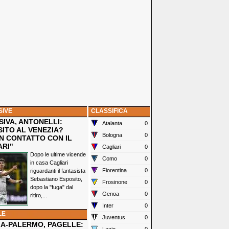
SIVE
CLASSIFICA
IVA, ANTONELLI:
Atalanta
0
SITO AL VENEZIA?
Bologna
0
N CONTATTO CON IL
ARI"
Cagliari
0
Dopo le ultime vicende
Como
0
in casa Cagliari
Fiorentina
0
riguardanti il fantasista
Sebastiano Esposito,
Frosinone
0
dopo la "fuga" dal
Genoa
0
ritiro,...
Inter
0
LE
Juventus
0
IA-PALERMO, PAGELLE: