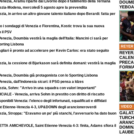
enezia, Aramu riparte dal Livorno dopo il fallimento della Ternana
DOUMB
YEBOA
ezia-Modena, mercoledì 5 agosto apre la prevendita
zia, in arrivo un altro giovane talento italiano dopo Berardi: fatta per
 i sondaggi di Venezia e Fiorentina, Kostic trova la sua nuova
 il PSV
enezia, Doumbia vestirà la maglia dell'Italia: Mancini ci sarà per
rting Lisbona
REYER
agliari è pronto ad accelerare per Kevin Carlos: era stato seguito
REYER,
CALEN
PRECA
zia, la cessione di Bjarkason sarà definita domani: vestirà la maglia
FORMA
Venezia, Doumbia già protagonista con lo Sporting Lisbona
enezia, dall'Indonesia sicuri: il PSG pensa a Idzes
zia, Sohm: "Arrivo in una squadra con valori importanti"
CIALE - Venezia, arriva Sohm in prestito con diritto di riscatto
sponibili Venezia: l'elenco degli infortunati, squalificati e diffidati
VIDEO
nt Etienne-Venezia 4-3, UP&DOWN degli arancioneroverdi
GALAT
zia, Stroppa: "Eravamo un po' più stanchi, l'avversario ha dato buon
TURCHI
ARANC
ETTA AMICHEVOLE, Saint Etienne-Venezia 4-3: finita, Adams sfiora il
DOMIN
LAUBE