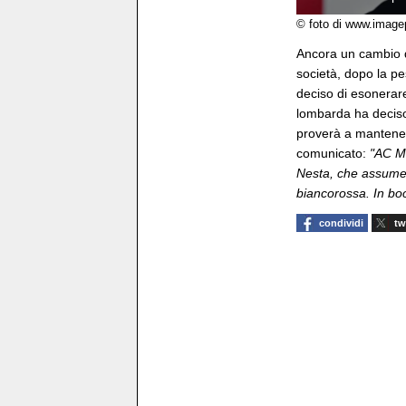
© foto di www.image
Ancora un cambio 
società, dopo la pe
deciso di esonerare
lombarda ha deciso
proverà a mantenere
comunicato:
"AC Mo
Nesta, che assume 
biancorossa. In boc
condividi
tw