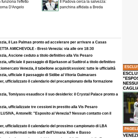
funziona l'effetto
Il Padova cerca la salvezza:
torna D'Angelo
panchina affidata a Breda
ezia, il Las Palmas pronto ad accelerare per arrivare a Casas
ETTA AMICHEVOLE - Brest-Venezia: via alle ore 18:30
zia, Ascione ceduto a titolo definitivo alla Vis Pesaro
zia, ufficiale il passaggio di Bjarkason al Sudtirol a titolo definitivo
ESCLU
iomercato Venezia, il tabellone acquisti/cessioni: tutte le ufficialità
ESCLUS
zia, ufficiale il passaggio di Sidibe al Vitoria Guimaraes
"ESPO
r, ufficializzato il calendario del precampionato della formazione
NESSU
CAGLI
zia, Tomiyasu esaudisce il suo desiderio: il Crystal Palace pronto a
zia, ufficializzate tre cessioni in prestito alla Vis Pesaro
LUSIVA, Antonelli: "Esposito al Venezia? Nessun contatto con il
r, ufficializzato il calendario del prossimo campionato di LBA
PAGEL
r, riconfermati nello staff dell'Umana Xalle e Basso
VENEZ