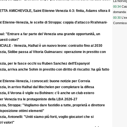
La Norvegi
00:34
Cata
ETTA AMICHEVOLE, Saint Etienne-Venezia 4-3: finita, Adams sfiora il
domanda 
00:30
L'e
t Etienne-Venezia, le scelte di Stroppa: coppia d'attacco Rrahmani-
Commisso 
al: "Entrare a far parte del Venezia una grande opportunità, un
uesti colori"
CIALE - Venezia, Halhal è un nuovo leone: contratto fino al 2030
zia, Sidibe passa al Vitoria Guimaraes: operazione in prestito con
ezia, per le fasce occhi su Ruben Sanchez dell'Espanyol
zia, arriva anche Sohm in prestito con diritto di riscatto: ha già fatto
t Etienne-Venezia, i convocati: buone notizie per Correia
zia, in arrivo Halhal dal Mechelen per completare la difesa
zia, il Verona è vigile su Bohinen: c'è anche un club estero
er Venezia tra le protagoniste della LBA 2026-27
zia, Stroppa: "Vogliamo dare fastidio a tutte, proprietà e direttore
sposizione ottimi elementi"
zia, Antonelli: "Uniti siamo più forti, voglio giocatori che si
ri valori"