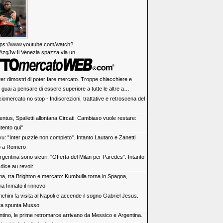
https://www.youtube.com/watch?
zgJw Il Venezia spazza via un...
ter dimostri di poter fare mercato. Troppe chiacchiere e
i: guai a pensare di essere superiore a tutte le altre a
e. Juve, il portiere può diventare un "problema". Milan-Leao,
iomercato no stop - Indiscrezioni, trattative e retroscena del
 decisione netta
ntus, Spalletti allontana Circati. Cambiaso vuole restare:
tento qui"
vu: "Inter puzzle non completo". Intanto Lautaro e Zanetti
o a Romero
rgentina sono sicuri: "Offerta del Milan per Paredes". Intanto
dice au revoir
a, tra Brighton e mercato: Kumbulla torna in Spagna,
ha firmato il rinnovo
chini fa visita al Napoli e accende il sogno Gabriel Jesus.
rta spunta Musso
antino, le prime retromarce arrivano da Messico e Argentina.