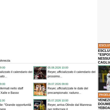
ESCLU
ESCLUS
"ESPO
NESSU
 Venezia
CAGLI
9:00
05.08.2026 10:00
ializzato il calendario del
Reyer, ufficializzato il calendario del
to...
prossimo...
9:00
29.07.2026 09:00
fermati nello staff
Reyer, ufficializzate le date del
 Xalle e Basso
precampionato: raduno...
PAGEL
VENEZ
1:00
25.07.2026 10:00
DOUMB
de: "Grande opportunità
Reyer, arriva Olinde dal Manresa
YEBOA
sere...
per rinforzare il...