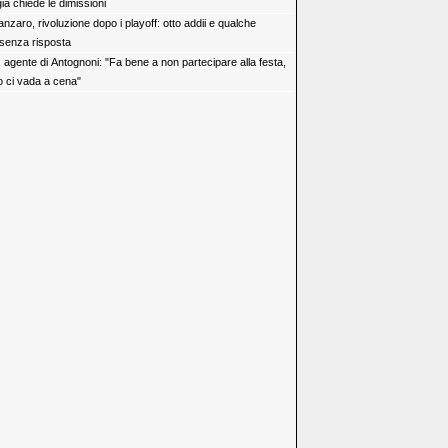
a chiede le dimissioni
nzaro, rivoluzione dopo i playoff: otto addii e qualche
senza risposta
x agente di Antognoni: "Fa bene a non partecipare alla festa,
ci vada a cena"