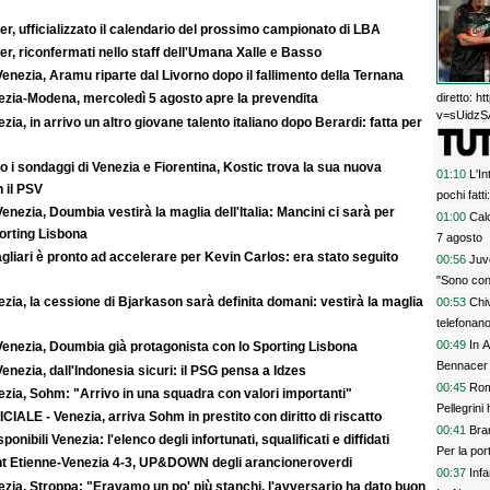
r, ufficializzato il calendario del prossimo campionato di LBA
r, riconfermati nello staff dell'Umana Xalle e Basso
enezia, Aramu riparte dal Livorno dopo il fallimento della Ternana
diretto: 
ezia-Modena, mercoledì 5 agosto apre la prevendita
v=sUidzSA
zia, in arrivo un altro giovane talento italiano dopo Berardi: fatta per
 i sondaggi di Venezia e Fiorentina, Kostic trova la sua nuova
01:10
L'In
 il PSV
pochi fatt
enezia, Doumbia vestirà la maglia dell'Italia: Mancini ci sarà per
prescinder
01:00
Calc
rting Lisbona
serve una
7 agosto
agliari è pronto ad accelerare per Kevin Carlos: era stato seguito
00:56
Juve
"Sono con
zia, la cessione di Bjarkason sarà definita domani: vestirà la maglia
00:53
Chi
telefonan
00:49
In A
Venezia, Doumbia già protagonista con lo Sporting Lisbona
Bennacer 
enezia, dall'Indonesia sicuri: il PSG pensa a Idzes
00:45
Rom
zia, Sohm: "Arrivo in una squadra con valori importanti"
Pellegrini 
CIALE - Venezia, arriva Sohm in prestito con diritto di riscatto
00:41
Bran
sponibili Venezia: l'elenco degli infortunati, squalificati e diffidati
Per la po
nt Etienne-Venezia 4-3, UP&DOWN degli arancioneroverdi
00:37
Inf
zia, Stroppa: "Eravamo un po' più stanchi, l'avversario ha dato buon