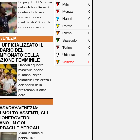
Le pagelle del Venezia
Milan
0
della sfida di Serie B
Monza
0
contro il Palermo
terminata con il
Napoli
0
risultato di 2-0 per gli
Parma
0
arancioneroverdi....
Roma
0
 VENEZIA
Sassuolo
0
 UFFICIALIZZATO IL
Torino
0
DARIO DEL
MPIONATO DELLA
Udinese
0
ZIONE FEMMINILE
Venezia
0
Dopo la squadra
maschile, anche
l'Umana Reyer
femminile ufficializza il
calendario della
preseason in vista
della...
ASARAY-VENEZIA:
 MOLTO ASSENTI, GLI
IONEROVERDI
ANO. IN GOL
RBACH E YEBOAH
Video in fondo al
pezzo, link