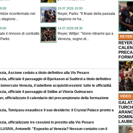
9:00
19.07.2026 10:00
lidze riconfermato nel
Reyer, Parks: "Il finale della passata
a stagione...
stagione mi ha...
9:00
14.07.2026 09:30
iale il rinnovo di contratto
Reyer, Wiltjer: "Vorrei ritirarmi qui a
REYER
 Parks
Venezia, sogno di...
REYER,
CALEN
PRECA
FORMA
zia, Ascione ceduto a titolo definitivo alla Vis Pesaro
zia, ufficiale il passaggio di Bjarkason al Sudtirol a titolo definitivo
iomercato Venezia, il tabellone acquisti/cessioni: tutte le ufficialità
zia, ufficiale il passaggio di Sidibe al Vitoria Guimaraes
VIDEO
r, ufficializzato il calendario del precampionato della formazione
GALAT
TURCHI
zia, Tomiyasu esaudisce il suo desiderio: il Crystal Palace pronto a
ARANC
DOMIN
LAUBE
zia, ufficializzate tre cessioni in prestito alla Vis Pesaro
LUSIVA, Antonelli: "Esposito al Venezia? Nessun contatto con il