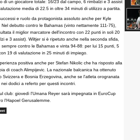
o di un giocatore totale: 16/23 dal campo, 6 rimbalzi e 3 assist
lutazione media di 22.5 in oltre 34 minuti di utilizzo a partita.
uccessi e ruolo da protagonista assoluto anche per Kyle
o. Nel debutto contro le Bahamas (vinto nettamente 111-75),
ultata il miglior marcatore dell'incontro con 22 punti in soli 20
zi e 3 assist). Wiltjer si è ripetuto anche nella seconda sfida,
 sempre contro le Bahamas e vinta 94-88: per lui 15 punti, 5
 con 19 di valutazione in 25 minuti di impiego.
perienza positiva anche per Stefan Nikolic che ha risposto alla
ia di coach Alimpijevic. La nazionale balcanica ha ottenuto
o Svizzera e Bosnia Erzegovina, anche se l'atleta orogranata
 nei dodici a referto per questi incontri.
 sul club: giovedì l'Umana Reyer sarà impegnata in EuroCup
ntro l'Hapoel Gerusalemme.
eet