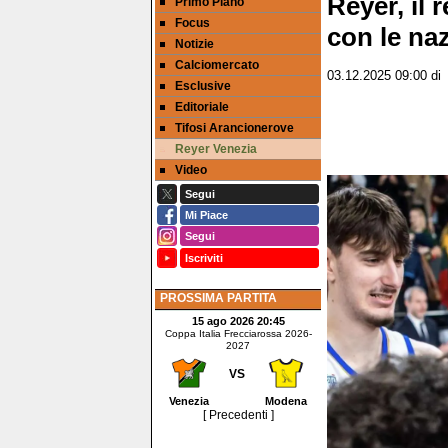
Reyer, il 
Primo Piano
Focus
con le naz
Notizie
Calciomercato
03.12.2025 09:00
d
Esclusive
Editoriale
Tifosi Arancionerove
Reyer Venezia
Video
Segui
Mi Piace
Segui
Iscriviti
PROSSIMA PARTITA
15 ago 2026 20:45
Coppa Italia Frecciarossa 2026-
2027
VS
Venezia
Modena
[ Precedenti ]