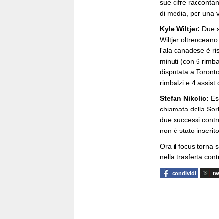
sue cifre raccontan
di media, per una va
Kyle Wiltjer:
Due s
Wiltjer oltreocean
l'ala canadese è ris
minuti (con 6 rimbal
disputata a Toronto
rimbalzi e 4 assist
Stefan Nikolic:
Es
chiamata della Serb
due successi contr
non è stato inserito
Ora il focus torna
nella trasferta co
condividi
tw