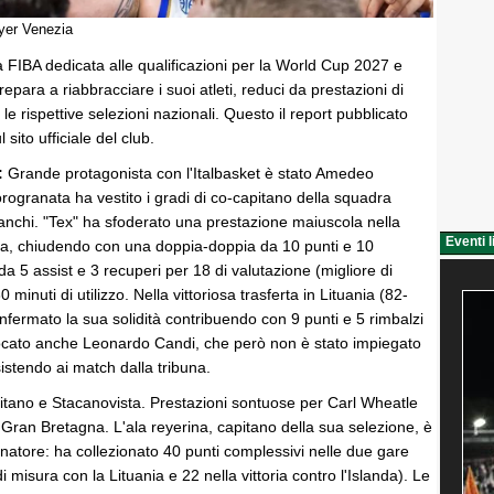
eyer Venezia
ra FIBA dedicata alle qualificazioni per la World Cup 2027 e
epara a riabbracciare i suoi atleti, reduci da prestazioni di
n le rispettive selezioni nazionali. Questo il report pubblicato
 sito ufficiale del club.
:
Grande protagonista con l'Italbasket è stato Amedeo
 orogranata ha vestito i gradi di co-capitano della squadra
anchi. "Tex" ha sfoderato una prestazione maiuscola nella
Eventi l
nda, chiudendo con una doppia-doppia da 10 punti e 10
 da 5 assist e 3 recuperi per 18 di valutazione (migliore di
 minuti di utilizzo. Nella vittoriosa trasferta in Lituania (82-
onfermato la sua solidità contribuendo con 9 punti e 5 rimbalzi
ocato anche Leonardo Candi, che però non è stato impiegato
sistendo ai match dalla tribuna.
tano e Stacanovista. Prestazioni sontuose per Carl Wheatle
 Gran Bretagna. L'ala reyerina, capitano della sua selezione, è
inatore: ha collezionato 40 punti complessivi nelle due gare
di misura con la Lituania e 22 nella vittoria contro l'Islanda). Le