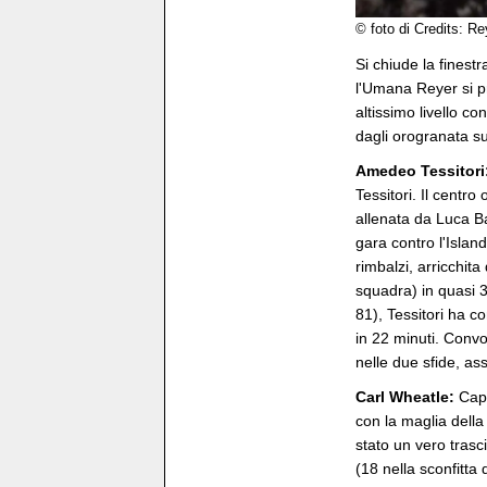
© foto di Credits: R
Si chiude la finest
l'Umana Reyer si pr
altissimo livello co
dagli orogranata sul
Amedeo Tessitori
Tessitori. Il centro
allenata da Luca B
gara contro l'Isla
rimbalzi, arricchita
squadra) in quasi 30
81), Tessitori ha c
in 22 minuti. Conv
nelle due sfide, as
Carl Wheatle:
Capi
con la maglia della
stato un vero trasc
(18 nella sconfitta 