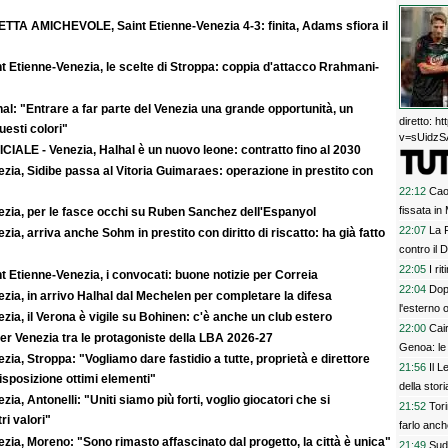
ETTA AMICHEVOLE, Saint Etienne-Venezia 4-3: finita, Adams sfiora il
t Etienne-Venezia, le scelte di Stroppa: coppia d'attacco Rrahmani-
al: "Entrare a far parte del Venezia una grande opportunità, un
diretto: 
uesti colori"
v=sUidzSA
CIALE - Venezia, Halhal è un nuovo leone: contratto fino al 2030
zia, Sidibe passa al Vitoria Guimaraes: operazione in prestito con
22:12
Cao
fissata i
ezia, per le fasce occhi su Ruben Sanchez dell'Espanyol
22:07
La F
zia, arriva anche Sohm in prestito con diritto di riscatto: ha già fatto
contro il 
22:05
I ri
t Etienne-Venezia, i convocati: buone notizie per Correia
22:04
Dop
zia, in arrivo Halhal dal Mechelen per completare la difesa
l'esterno 
zia, il Verona è vigile su Bohinen: c'è anche un club estero
22:00
Cai
er Venezia tra le protagoniste della LBA 2026-27
Genoa: le
zia, Stroppa: "Vogliamo dare fastidio a tutte, proprietà e direttore
21:56
Il L
sposizione ottimi elementi"
della stori
zia, Antonelli: "Uniti siamo più forti, voglio giocatori che si
21:52
Tori
ri valori"
farlo anc
zia, Moreno: "Sono rimasto affascinato dal progetto, la città è unica"
21:49
SudT