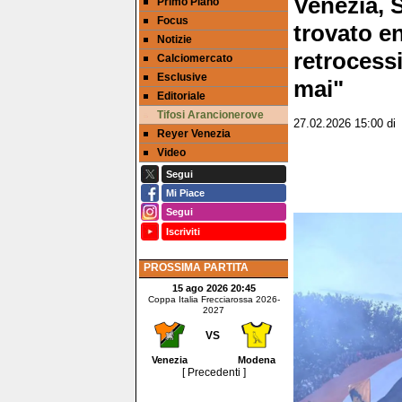
Venezia, 
Primo Piano
Focus
trovato e
Notizie
retrocess
Calciomercato
Esclusive
mai"
Editoriale
Tifosi Arancionerove
27.02.2026 15:00
d
Reyer Venezia
Video
Segui
Mi Piace
Segui
Iscriviti
PROSSIMA PARTITA
15 ago 2026 20:45
Coppa Italia Frecciarossa 2026-
2027
VS
Venezia
Modena
[ Precedenti ]