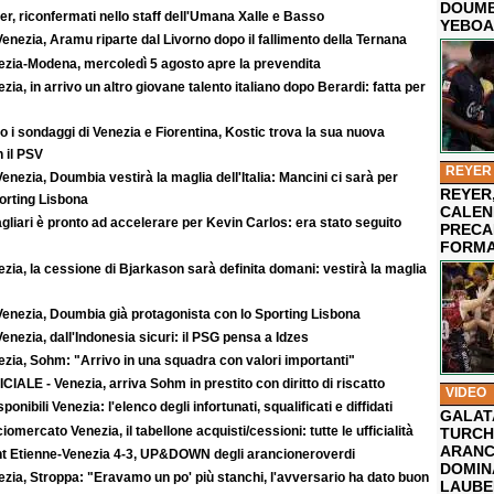
DOUMB
r, riconfermati nello staff dell'Umana Xalle e Basso
YEBOA
enezia, Aramu riparte dal Livorno dopo il fallimento della Ternana
ezia-Modena, mercoledì 5 agosto apre la prevendita
zia, in arrivo un altro giovane talento italiano dopo Berardi: fatta per
 i sondaggi di Venezia e Fiorentina, Kostic trova la sua nuova
 il PSV
REYER
enezia, Doumbia vestirà la maglia dell'Italia: Mancini ci sarà per
REYER,
rting Lisbona
CALEN
agliari è pronto ad accelerare per Kevin Carlos: era stato seguito
PRECA
FORMA
zia, la cessione di Bjarkason sarà definita domani: vestirà la maglia
Venezia, Doumbia già protagonista con lo Sporting Lisbona
enezia, dall'Indonesia sicuri: il PSG pensa a Idzes
zia, Sohm: "Arrivo in una squadra con valori importanti"
CIALE - Venezia, arriva Sohm in prestito con diritto di riscatto
VIDEO
sponibili Venezia: l'elenco degli infortunati, squalificati e diffidati
GALAT
iomercato Venezia, il tabellone acquisti/cessioni: tutte le ufficialità
TURCHI
ARANC
nt Etienne-Venezia 4-3, UP&DOWN degli arancioneroverdi
DOMIN
zia, Stroppa: "Eravamo un po' più stanchi, l'avversario ha dato buon
LAUBE