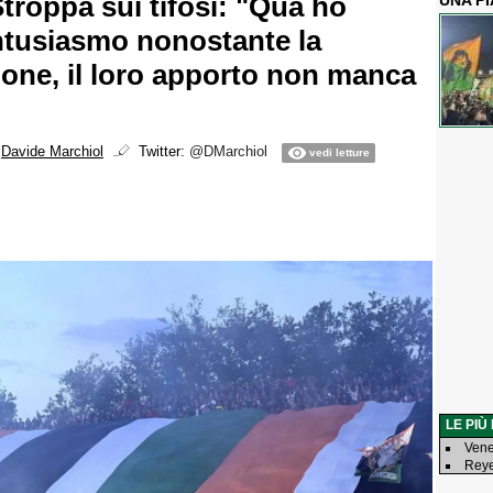
Stroppa sui tifosi: "Qua ho
UNA P
ntusiasmo nonostante la
ione, il loro apporto non manca
i
Davide Marchiol
Twitter:
@DMarchiol
vedi letture
LE PIÙ
Vene
Reye