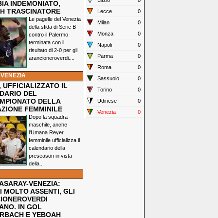
Lazio
0
IA INDEMONIATO,
H TRASCINATORE
Lecce
0
Le pagelle del Venezia
Milan
0
della sfida di Serie B
Monza
0
contro il Palermo
terminata con il
Napoli
0
risultato di 2-0 per gli
Parma
0
arancioneroverdi....
Roma
0
 VENEZIA
Sassuolo
0
 UFFICIALIZZATO IL
Torino
0
DARIO DEL
MPIONATO DELLA
Udinese
0
ZIONE FEMMINILE
Venezia
0
Dopo la squadra
maschile, anche
l'Umana Reyer
femminile ufficializza il
calendario della
preseason in vista
della...
ASARAY-VENEZIA:
 MOLTO ASSENTI, GLI
IONEROVERDI
ANO. IN GOL
RBACH E YEBOAH