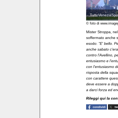
TuttoVeneziaSpor
© foto di www.image
Mister Stroppa, ne
soffermato anche su
esodo:
"E' bello. 
anche sabato c'era
contro l'Avellino, 
entusiasmo e l'entu
con l'entusiasmo de
risposta della squ
con carattere ques
deve essere a dopp
a darci forza ed en
Rileggi qui la co
condividi
tw