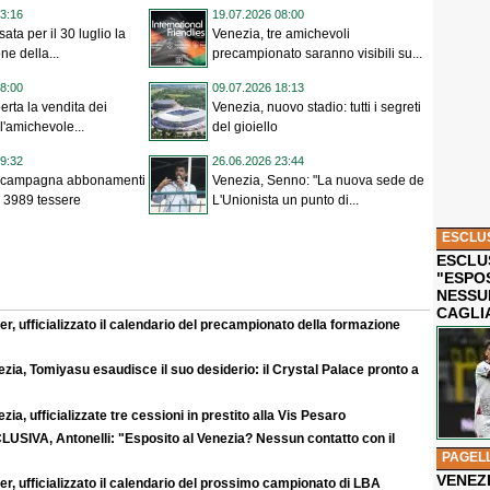
3:16
19.07.2026 08:00
sata per il 30 luglio la
Venezia, tre amichevoli
ne della...
precampionato saranno visibili su...
8:00
09.07.2026 18:13
erta la vendita dei
Venezia, nuovo stadio: tutti i segreti
 l'amichevole...
del gioiello
9:32
26.06.2026 23:44
a campagna abbonamenti
Venezia, Senno: "La nuova sede de
 3989 tessere
L'Unionista un punto di...
ESCLU
ESCLUS
"ESPO
NESSU
CAGLI
r, ufficializzato il calendario del precampionato della formazione
zia, Tomiyasu esaudisce il suo desiderio: il Crystal Palace pronto a
zia, ufficializzate tre cessioni in prestito alla Vis Pesaro
LUSIVA, Antonelli: "Esposito al Venezia? Nessun contatto con il
PAGEL
VENEZ
r, ufficializzato il calendario del prossimo campionato di LBA