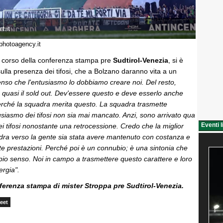
t.it
photoagency.it
l corso della conferenza stampa pre
Sudtirol-Venezia
, si è
lla presenza dei tifosi, che a Bolzano daranno vita a un
Penso che l'entusiasmo lo dobbiamo creare noi. Del resto,
 quasi il sold out. Dev'essere questo e deve esserlo anche
perché la squadra merita questo. La squadra trasmette
siasmo dei tifosi non sia mai mancato. Anzi, sono arrivato qua
Eventi l
i tifosi nonostante una retrocessione. Credo che la miglior
adra verso la gente sia stata avere mantenuto con costanza e
te prestazioni. Perché poi è un connubio; è una sintonia che
io senso. Noi in campo a trasmettere questo carattere e loro
ergia".
nferenza stampa di mister Stroppa pre Sudtirol-Venezia.
eet