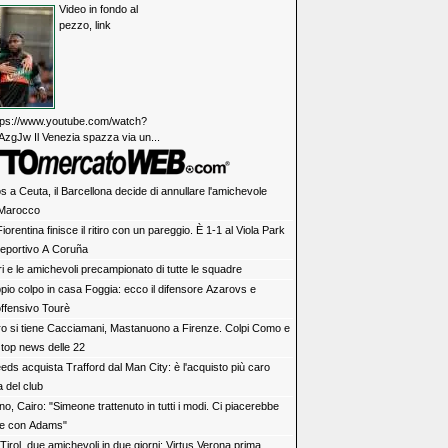
Video in fondo al
pezzo, link
https://www.youtube.com/watch?
zgJw Il Venezia spazza via un...
s a Ceuta, il Barcellona decide di annullare l'amichevole
n Marocco
iorentina finisce il ritiro con un pareggio. È 1-1 al Viola Park
Deportivo A Coruña
tiri e le amichevoli precampionato di tutte le squadre
pio colpo in casa Foggia: ecco il difensore Azarovs e
offensivo Tourè
ro si tiene Cacciamani, Mastanuono a Firenze. Colpi Como e
 top news delle 22
eeds acquista Trafford dal Man City: è l'acquisto più caro
a del club
no, Cairo: "Simeone trattenuto in tutti i modi. Ci piacerebbe
he con Adams"
irol, due amichevoli in due giorni: Virtus Verona prima,