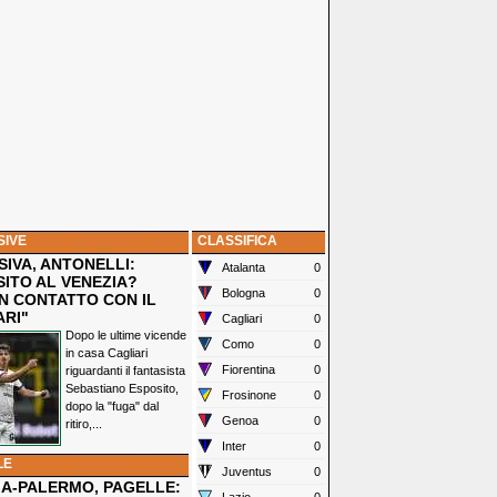
SIVE
CLASSIFICA
IVA, ANTONELLI:
Atalanta
0
SITO AL VENEZIA?
Bologna
0
N CONTATTO CON IL
ARI"
Cagliari
0
Dopo le ultime vicende
Como
0
in casa Cagliari
Fiorentina
0
riguardanti il fantasista
Sebastiano Esposito,
Frosinone
0
dopo la "fuga" dal
Genoa
0
ritiro,...
Inter
0
LE
Juventus
0
IA-PALERMO, PAGELLE: