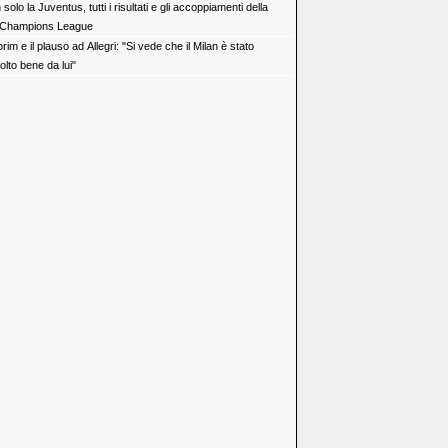
solo la Juventus, tutti i risultati e gli accoppiamenti della
Champions League
im e il plauso ad Allegri: "Si vede che il Milan è stato
olto bene da lui"