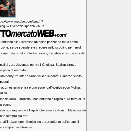
https://www.youtube.com/watch?
zgJw Il Venezia spazza via un...
tantuono alla Fiorentina un colpo pazzesco ma è come
 Lione: serve spendere e credere nello scouting per i migliori
iovani italiani: attenzione perché qualcosa sta cambiando
iomercato no stop - Indiscrezioni, trattative e retroscena del
ali di vera Juventus contro il Chelsea. Spalletti ritrova
e parla di mercato
rimo derby fra Inter e Milan finisce in parità. Dimarco subito
impanti
a, un esterno entra e uno esce: dall'Atletico ecco Molina,
aluta
accio della Fiorentina: Mastantuono ciliegina sulla torta di un
da sogno
aku non raggiunge il Napoli, che smorza il caso. Ma le voci di
ono sempre più forti
h al Trabzonspor, il colpo più sorprendente dell'estate: il
co sempre più attraente