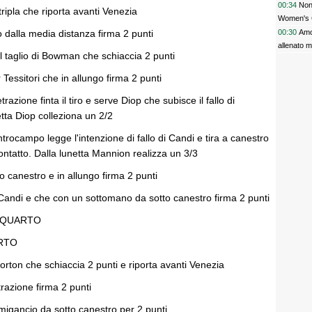
00:34
Non 
tripla che riporta avanti Venezia
Women's 
ro dalla media distanza firma 2 punti
00:30
Amor
allenato m
 il taglio di Bowman che schiaccia 2 punti
 Tessitori che in allungo firma 2 punti
razione finta il tiro e serve Diop che subisce il fallo di
etta Diop colleziona un 2/2
rocampo legge l'intenzione di fallo di Candi e tira a canestro
ontatto. Dalla lunetta Mannion realizza un 3/3
to canestro e in allungo firma 2 punti
e Candi e che con un sottomano da sotto canestro firma 2 punti
 QUARTO
RTO
orton che schiaccia 2 punti e riporta avanti Venezia
trazione firma 2 punti
emigancio da sotto canestro per 2 punti