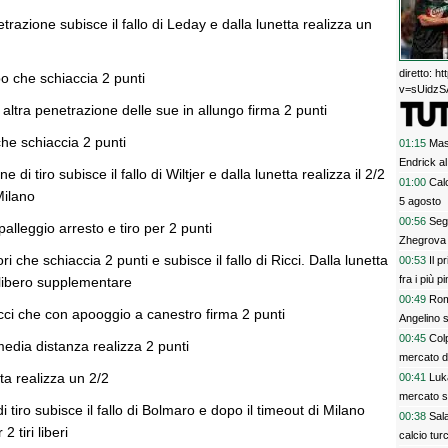
trazione subisce il fallo di Leday e dalla lunetta realizza un
diretto: 
o che schiaccia 2 punti
v=sUidzSA
altra penetrazione delle sue in allungo firma 2 punti
che schiaccia 2 punti
01:15
Mas
Endrick al
 di tiro subisce il fallo di Wiltjer e dalla lunetta realizza il 2/2
talenti. G
01:00
Calc
 Milano
davvero
5 agosto
00:56
Segn
alleggio arresto e tiro per 2 punti
Zhegrova 
ri che schiaccia 2 punti e subisce il fallo di Ricci. Dalla lunetta
00:53
Il p
fra i più p
l libero supplementare
00:49
Rom
cci che con apooggio a canestro firma 2 punti
Angelino s
00:45
Colp
media distanza realizza 2 punti
mercato 
tta realizza un 2/2
00:41
Luk
mercato s
i tiro subisce il fallo di Bolmaro e dopo il timeout di Milano
00:38
Sala
2 tiri liberi
calcio tur