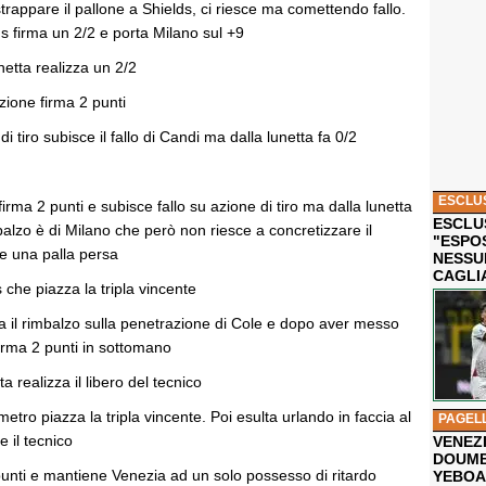
trappare il pallone a Shields, ci riesce ma comettendo fallo.
ds firma un 2/2 e porta Milano sul +9
netta realizza un 2/2
zione firma 2 punti
i tiro subisce il fallo di Candi ma dalla lunetta fa 0/2
ESCLU
irma 2 punti e subisce fallo su azione di tiro ma dalla lunetta
ESCLUS
mbalzo è di Milano che però non riesce a concretizzare il
"ESPO
e una palla persa
NESSU
CAGLI
s che piazza la tripla vincente
na il rimbalzo sulla penetrazione di Cole e dopo aver messo
irma 2 punti in sottomano
ta realizza il libero del tecnico
etro piazza la tripla vincente. Poi esulta urlando in faccia al
PAGEL
e il tecnico
VENEZ
DOUMB
 punti e mantiene Venezia ad un solo possesso di ritardo
YEBOA