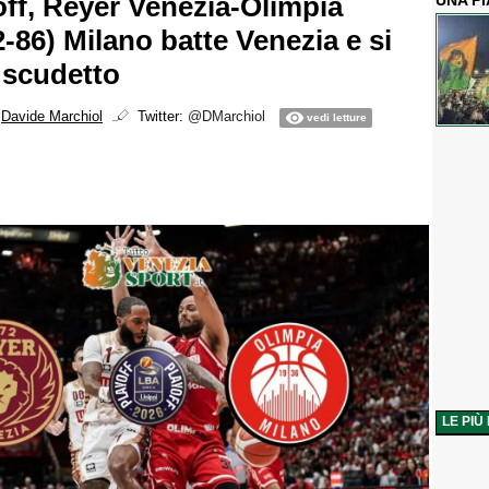
ff, Reyer Venezia-Olimpia
UNA P
-86) Milano batte Venezia e si
 scudetto
i
Davide Marchiol
Twitter:
@DMarchiol
vedi letture
LE PIÙ