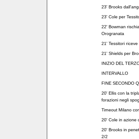
23' Brooks dall'ang
23' Cole per Tessit
22' Bowman rischia l
Orogranata
21' Tessitori riceve
21' Shields per Bro
INIZIO DEL TER
INTERVALLO
FINE SECONDO 
20' Ellis con la tr
forazioni negli spog
Timeout Milano con
20' Cole in azione d
20' Brooks in penet
2/2