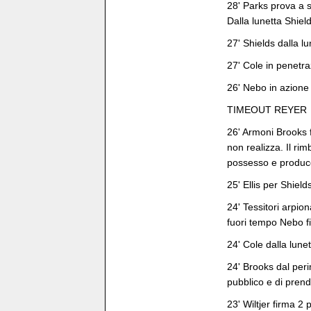
28' Parks prova a s
Dalla lunetta Shiel
27' Shields dalla lu
27' Cole in penetra
26' Nebo in azione d
TIMEOUT REYER
26' Armoni Brooks f
non realizza. Il ri
possesso e produc
25' Ellis per Shield
24' Tessitori arpio
fuori tempo Nebo f
24' Cole dalla lunet
24' Brooks dal perim
pubblico e di prend
23' Wiltjer firma 2