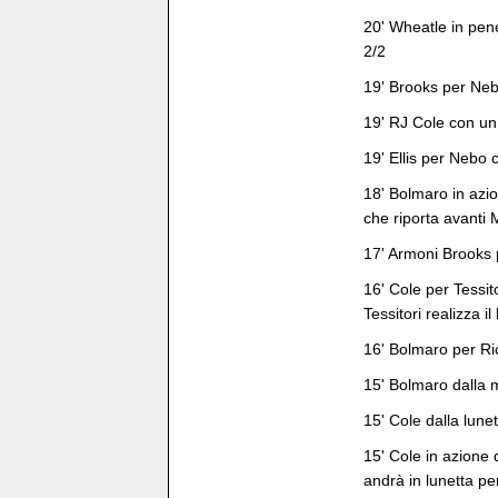
20' Wheatle in pene
2/2
19' Brooks per Neb
19' RJ Cole con un 
19' Ellis per Nebo 
18' Bolmaro in azione
che riporta avanti
17' Armoni Brooks p
16' Cole per Tessito
Tessitori realizza i
16' Bolmaro per Ri
15' Bolmaro dalla 
15' Cole dalla lune
15' Cole in azione d
andrà in lunetta per 