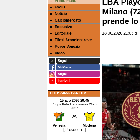
LBA Playo
Primo Piano
Focus
Milano (72
Notizie
prende lo
Calciomercato
Esclusive
Editoriale
18.06.2026 21:03
d
Tifosi Arancionerove
Reyer Venezia
Video
Segui
Mi Piace
Segui
Iscriviti
PROSSIMA PARTITA
15 ago 2026 20:45
Coppa Italia Frecciarossa 2026-
2027
VS
Venezia
Modena
[ Precedenti ]