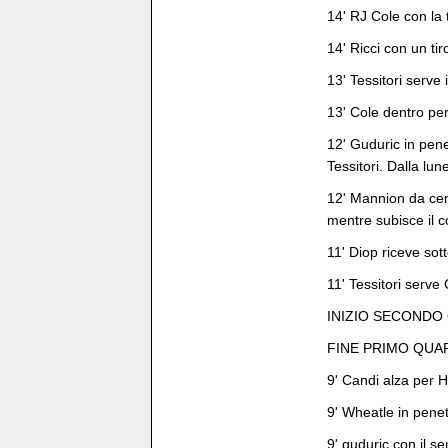
14' RJ Cole con la 
14' Ricci con un ti
13' Tessitori serve
13' Cole dentro per
12' Guduric in penet
Tessitori. Dalla lun
12' Mannion da cent
mentre subisce il c
11' Diop riceve sot
11' Tessitori serv
INIZIO SECONDO
FINE PRIMO QUA
9' Candi alza per H
9' Wheatle in pene
9' guduric con il s