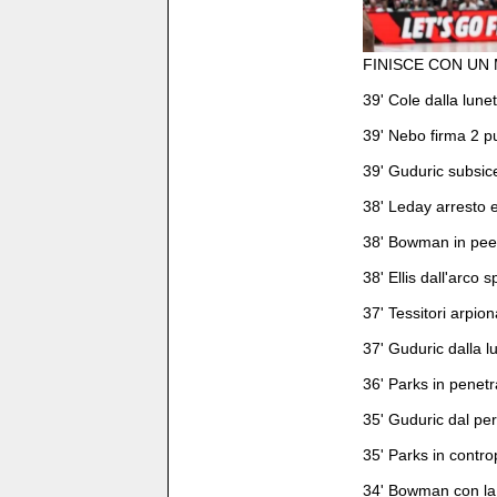
FINISCE CON UN 
39' Cole dalla lunet
39' Nebo firma 2 pu
39' Guduric subsice
38' Leday arresto e 
38' Bowman in peen
38' Ellis dall'arco s
37' Tessitori arpion
37' Guduric dalla l
36' Parks in penetr
35' Guduric dal per
35' Parks in contro
34' Bowman con la 