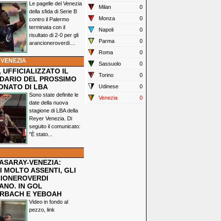
Le pagelle del Venezia
Milan
0
della sfida di Serie B
Monza
0
contro il Palermo
terminata con il
Napoli
0
risultato di 2-0 per gli
Parma
0
arancioneroverdi....
Roma
0
 VENEZIA
Sassuolo
0
 UFFICIALIZZATO IL
Torino
0
DARIO DEL PROSSIMO
ONATO DI LBA
Udinese
0
Sono state definite le
Venezia
0
date della nuova
stagione di LBA della
Reyer Venezia. Di
seguito il comunicato:
"È stato...
ASARAY-VENEZIA:
 MOLTO ASSENTI, GLI
IONEROVERDI
ANO. IN GOL
RBACH E YEBOAH
Video in fondo al
pezzo, link