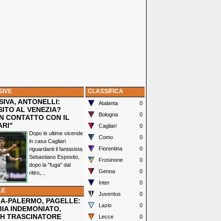
SIVE
CLASSIFICA
IVA, ANTONELLI:
Atalanta
0
SITO AL VENEZIA?
Bologna
0
N CONTATTO CON IL
ARI"
Cagliari
0
Dopo le ultime vicende
Como
0
in casa Cagliari
Fiorentina
0
riguardanti il fantasista
Sebastiano Esposito,
Frosinone
0
dopo la "fuga" dal
Genoa
0
ritiro,...
Inter
0
LE
Juventus
0
IA-PALERMO, PAGELLE:
Lazio
0
IA INDEMONIATO,
H TRASCINATORE
Lecce
0