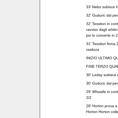
33' Nebo subisce il 
32' Guduric dal per
32' Tessitori in co
ravviso dagli arbit
poi lo converte in 
31' Tessitori firma 2
realizza
INIZIO ULTIMO 
FINE TERZO QU
30' Leday subisce il
30' Guduric dal per
29' Wheatle in cont
2/2
28' Horton prova a p
Horton Horton coll