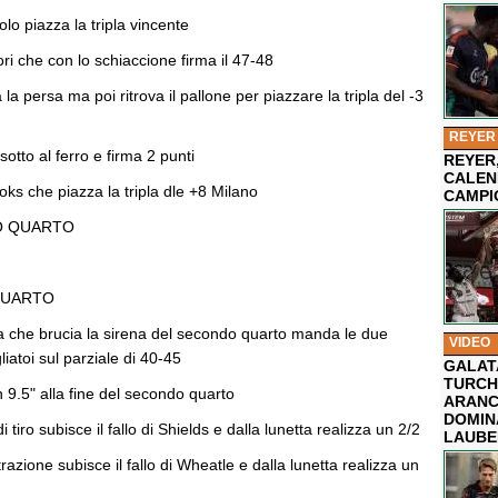
olo piazza la tripla vincente
ori che con lo schiaccione firma il 47-48
a persa ma poi ritrova il pallone per piazzare la tripla del -3
REYER
 sotto al ferro e firma 2 punti
REYER,
CALEN
oks che piazza la tripla dle +8 Milano
CAMPI
ZO QUARTO
QUARTO
ipla che brucia la sirena del secondo quarto manda le due
VIDEO
liatoi sul parziale di 40-45
GALAT
TURCHI
 9.5" alla fine del secondo quarto
ARANC
DOMIN
i tiro subisce il fallo di Shields e dalla lunetta realizza un 2/2
LAUBE
razione subisce il fallo di Wheatle e dalla lunetta realizza un