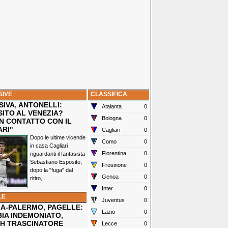
SIVE
CLASSIFICA
IVA, ANTONELLI:
Atalanta
0
SITO AL VENEZIA?
Bologna
0
N CONTATTO CON IL
ARI"
Cagliari
0
Dopo le ultime vicende
Como
0
in casa Cagliari
Fiorentina
0
riguardanti il fantasista
Sebastiano Esposito,
Frosinone
0
dopo la "fuga" dal
Genoa
0
ritiro,...
Inter
0
LE
Juventus
0
IA-PALERMO, PAGELLE:
Lazio
0
IA INDEMONIATO,
H TRASCINATORE
Lecce
0