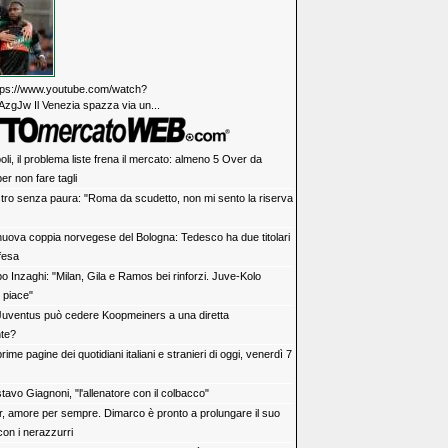
https://www.youtube.com/watch?
zgJw Il Venezia spazza via un...
li, il problema liste frena il mercato: almeno 5 Over da
er non fare tagli
tro senza paura: "Roma da scudetto, non mi sento la riserva
nuova coppia norvegese del Bologna: Tedesco ha due titolari
ifesa
o Inzaghi: "Milan, Gila e Ramos bei rinforzi. Juve-Kolo
 piace"
Juventus può cedere Koopmeiners a una diretta
te?
rime pagine dei quotidiani italiani e stranieri di oggi, venerdì 7
avo Giagnoni, "l'allenatore con il colbacco"
er, amore per sempre. Dimarco è pronto a prolungare il suo
con i nerazzurri