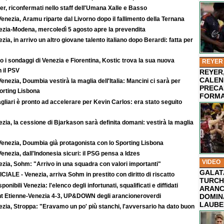
r, riconfermati nello staff dell'Umana Xalle e Basso
enezia, Aramu riparte dal Livorno dopo il fallimento della Ternana
ezia-Modena, mercoledì 5 agosto apre la prevendita
zia, in arrivo un altro giovane talento italiano dopo Berardi: fatta per
 i sondaggi di Venezia e Fiorentina, Kostic trova la sua nuova
REYER
 il PSV
REYER,
CALEN
enezia, Doumbia vestirà la maglia dell'Italia: Mancini ci sarà per
PRECA
rting Lisbona
FORMA
agliari è pronto ad accelerare per Kevin Carlos: era stato seguito
zia, la cessione di Bjarkason sarà definita domani: vestirà la maglia
Venezia, Doumbia già protagonista con lo Sporting Lisbona
enezia, dall'Indonesia sicuri: il PSG pensa a Idzes
VIDEO
zia, Sohm: "Arrivo in una squadra con valori importanti"
GALAT
CIALE - Venezia, arriva Sohm in prestito con diritto di riscatto
TURCHI
sponibili Venezia: l'elenco degli infortunati, squalificati e diffidati
ARANC
nt Etienne-Venezia 4-3, UP&DOWN degli arancioneroverdi
DOMIN
LAUBE
zia, Stroppa: "Eravamo un po' più stanchi, l'avversario ha dato buon