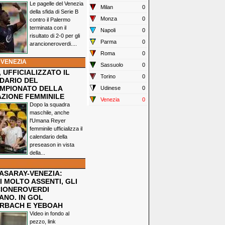
Le pagelle del Venezia
Milan
0
della sfida di Serie B
Monza
0
contro il Palermo
terminata con il
Napoli
0
risultato di 2-0 per gli
Parma
0
arancioneroverdi....
Roma
0
 VENEZIA
Sassuolo
0
 UFFICIALIZZATO IL
Torino
0
DARIO DEL
MPIONATO DELLA
Udinese
0
ZIONE FEMMINILE
Venezia
0
Dopo la squadra
maschile, anche
l'Umana Reyer
femminile ufficializza il
calendario della
preseason in vista
della...
ASARAY-VENEZIA:
 MOLTO ASSENTI, GLI
IONEROVERDI
ANO. IN GOL
RBACH E YEBOAH
Video in fondo al
pezzo, link