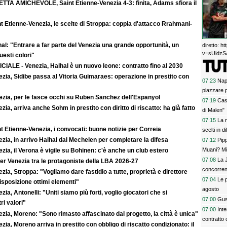
ETTA AMICHEVOLE, Saint Etienne-Venezia 4-3: finita, Adams sfiora il
t Etienne-Venezia, le scelte di Stroppa: coppia d'attacco Rrahmani-
al: "Entrare a far parte del Venezia una grande opportunità, un
diretto: 
v=sUidzSA
uesti colori"
CIALE - Venezia, Halhal è un nuovo leone: contratto fino al 2030
zia, Sidibe passa al Vitoria Guimaraes: operazione in prestito con
07:23
Napo
piazzare p
ezia, per le fasce occhi su Ruben Sanchez dell'Espanyol
07:19
Cas
zia, arriva anche Sohm in prestito con diritto di riscatto: ha già fatto
di Malen"
07:15
La 
t Etienne-Venezia, i convocati: buone notizie per Correia
scelti in d
zia, in arrivo Halhal dal Mechelen per completare la difesa
07:12
Pipp
Muani? Mi
zia, il Verona è vigile su Bohinen: c'è anche un club estero
07:08
La 
er Venezia tra le protagoniste della LBA 2026-27
concorren
zia, Stroppa: "Vogliamo dare fastidio a tutte, proprietà e direttore
07:04
Le p
sposizione ottimi elementi"
agosto
zia, Antonelli: "Uniti siamo più forti, voglio giocatori che si
07:00
Gust
ri valori"
07:00
Int
zia, Moreno: "Sono rimasto affascinato dal progetto, la città è unica"
contratto 
zia, Moreno arriva in prestito con obbligo di riscatto condizionato: il