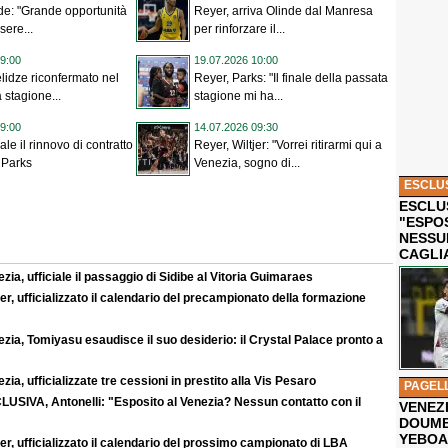
de: "Grande opportunità
Reyer, arriva Olinde dal Manresa
sere...
per rinforzare il...
9:00
19.07.2026 10:00
lidze riconfermato nel
Reyer, Parks: "Il finale della passata
a stagione...
stagione mi ha...
9:00
14.07.2026 09:30
iale il rinnovo di contratto
Reyer, Wiltjer: "Vorrei ritirarmi qui a
 Parks
Venezia, sogno di...
ESCLU
ESCLUS
"ESPO
NESSU
CAGLI
zia, ufficiale il passaggio di Sidibe al Vitoria Guimaraes
r, ufficializzato il calendario del precampionato della formazione
zia, Tomiyasu esaudisce il suo desiderio: il Crystal Palace pronto a
zia, ufficializzate tre cessioni in prestito alla Vis Pesaro
PAGEL
LUSIVA, Antonelli: "Esposito al Venezia? Nessun contatto con il
VENEZ
DOUMB
YEBOA
r, ufficializzato il calendario del prossimo campionato di LBA