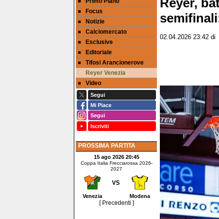
Reyer, ba
Primo Piano
Focus
semifinali
Notizie
Calciomercato
02.04.2026 23:42
d
Esclusive
Editoriale
Tifosi Arancionerove
Reyer Venezia
Video
Segui
Mi Piace
Segui
Iscriviti
PROSSIMA PARTITA
15 ago 2026 20:45
Coppa Italia Frecciarossa 2026-
2027
VS
Venezia
Modena
[ Precedenti ]