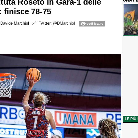
ttuta Roseto in Gara-1 delle
UNA P
: finisce 78-75
i
Davide Marchiol
Twitter:
@DMarchiol
vedi letture
LE PIÙ