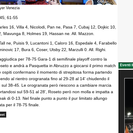
eyer Venezia
-45; 61-55
rles 16, Villa 4, Nicolodi, Pan ne, Pasa 7, Cubaj 12, Dojkic 10,
2, Mavunga 8, Holmes 19, Hassan ne. All. Mazzon.
Tall ne, Puisis 9, Lucantoni 1, Caloro 16, Espedale 4, Farabello
ninovic 17, Bura 6, Coser, Utsby 22, Marzulli 0. All. Righi.
ggiudica per 78-75 Gara-1 di semifinale playoff contro la
Eventi l
seto e andrà a Pasquetta in Abruzzo a giocarsi il primo match
 Le ospiti confermano il momento di strepitosa forma partendo
dendo al rientro orogranata fino al 29-28 al 14' chiudendo il
 sul 38-45. Le orogranata però riescono a cambiare marcia
portandosi sul 59-51 al 28', Roseto però non molla e impatta a
ak di 0-13. Nel finale punto a punto il pur limitato allungo
ta per il 78-75 finale.
eet