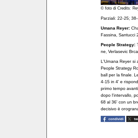
© foto di Credits: R
Parziali: 22-25; 38
Umana Reyer:
Cha
Fassina, Santucci 
People Strategy:
ne, Verlasevic Brca
L'Umana Reyer si a
People Strategy Ro
ball per la finale.
4-15 in 4' e rispon
primo tempo avanti
dopo l'intervallo, 
68 al 36' con un bre
decisivo è orograna
condividi
tw