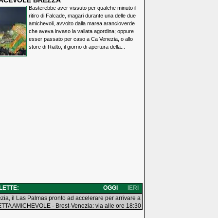
IACEVOLE BREZZA
Basterebbe aver vissuto per qualche minuto il
ritiro di Falcade, magari durante una delle due
amichevoli, avvolto dalla marea arancioverde
che aveva invaso la vallata agordina; oppure
esser passato per caso a Ca Venezia, o allo
store di Rialto, il giorno di apertura della...
 LETTE:
OGGI
IERI
zia, il Las Palmas pronto ad accelerare per arrivare a
TTA AMICHEVOLE - Brest-Venezia: via alle ore 18:30