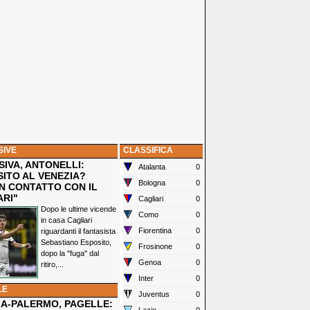
SIVE
CLASSIFICA
IVA, ANTONELLI:
Atalanta
0
SITO AL VENEZIA?
Bologna
0
N CONTATTO CON IL
ARI"
Cagliari
0
Dopo le ultime vicende
Como
0
in casa Cagliari
Fiorentina
0
riguardanti il fantasista
Sebastiano Esposito,
Frosinone
0
dopo la "fuga" dal
Genoa
0
ritiro,...
Inter
0
LE
Juventus
0
IA-PALERMO, PAGELLE: