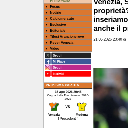
Venezia, 
Primo Piano
Focus
proprietà
Notizie
inseriamo 
Calciomercato
Esclusive
anche il 
Editoriale
Tifosi Arancionerove
21.05.2026 23:40
d
Reyer Venezia
Video
Segui
Mi Piace
Segui
Iscriviti
PROSSIMA PARTITA
15 ago 2026 20:45
Coppa Italia Frecciarossa 2026-
2027
VS
Venezia
Modena
[ Precedenti ]