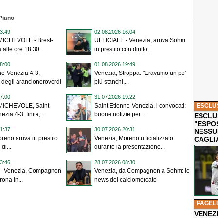
 Piano
3:49
02.08.2026 16:04
MICHEVOLE - Brest-
UFFICIALE - Venezia, arriva Sohm
a alle ore 18:30
in prestito con diritto...
8:00
01.08.2026 19:49
ne-Venezia 4-3,
Venezia, Stroppa: "Eravamo un po'
gli arancioneroverdi
più stanchi,...
7:00
31.07.2026 19:22
ESCLU
MICHEVOLE, Saint
Saint Etienne-Venezia, i convocati:
zia 4-3: finita,...
buone notizie per...
ESCLUS
"ESPO
1:37
30.07.2026 20:31
NESSU
reno arriva in prestito
Venezia, Moreno ufficializzato
CAGLI
di...
durante la presentazione...
3:46
28.07.2026 08:30
- Venezia, Compagnon
Venezia, da Compagnon a Sohm: le
ona in...
news del calciomercato
PAGEL
VENEZ