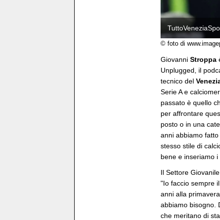
TuttoVeneziaSpor
© foto di www.image
Giovanni
Stroppa
Unplugged, il podca
tecnico del
Venezi
Serie A e calciome
passato è quello c
per affrontare quest
posto o in una categ
anni abbiamo fatto
stesso stile di cal
bene e inseriamo i 
Il Settore Giovanile
"Io faccio sempre il
anni alla primavera
abbiamo bisogno. Di
che meritano di sta