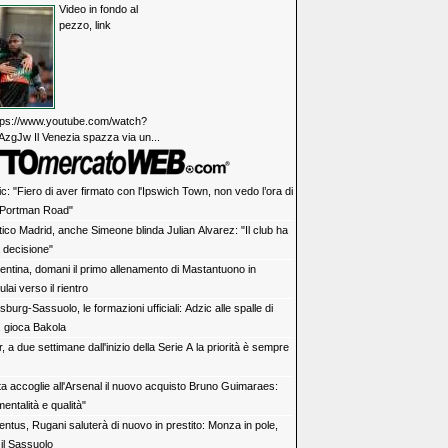
Video in fondo al
pezzo, link
https://www.youtube.com/watch?
zgJw Il Venezia spazza via un...
c: "Fiero di aver firmato con l'Ipswich Town, non vedo l’ora di
 Portman Road"
tico Madrid, anche Simeone blinda Julian Alvarez: "Il club ha
 decisione"
rentina, domani il primo allenamento di Mastantuono in
lai verso il rientro
burg-Sassuolo, le formazioni ufficiali: Adzic alle spalle di
, gioca Bakola
r, a due settimane dall'inizio della Serie A la priorità è sempre
ta accoglie all'Arsenal il nuovo acquisto Bruno Guimaraes:
mentalità e qualità"
entus, Rugani saluterà di nuovo in prestito: Monza in pole,
il Sassuolo