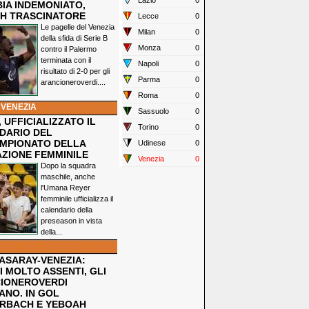
Lazio
0
IA INDEMONIATO,
H TRASCINATORE
Lecce
0
Le pagelle del Venezia
Milan
0
della sfida di Serie B
Monza
0
contro il Palermo
terminata con il
Napoli
0
risultato di 2-0 per gli
Parma
0
arancioneroverdi....
Roma
0
 VENEZIA
Sassuolo
0
 UFFICIALIZZATO IL
Torino
0
DARIO DEL
MPIONATO DELLA
Udinese
0
ZIONE FEMMINILE
Venezia
0
Dopo la squadra
maschile, anche
l'Umana Reyer
femminile ufficializza il
calendario della
preseason in vista
della...
ASARAY-VENEZIA:
 MOLTO ASSENTI, GLI
IONEROVERDI
ANO. IN GOL
RBACH E YEBOAH