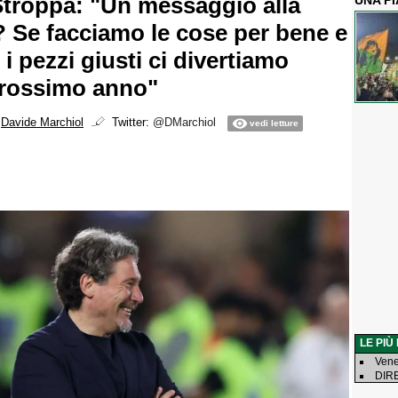
Stroppa: "Un messaggio alla
UNA P
? Se facciamo le cose per bene e
i pezzi giusti ci divertiamo
prossimo anno"
i
Davide Marchiol
Twitter:
@DMarchiol
vedi letture
LE PIÙ
Vene
DIRE