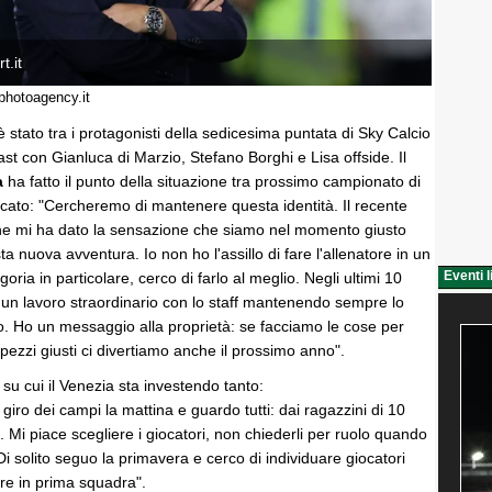
t.it
photoagency.it
è stato tra i protagonisti della sedicesima puntata di Sky Calcio
st con Gianluca di Marzio, Stefano Borghi e Lisa offside. Il
a
ha fatto il punto della situazione tra prossimo campionato di
rcato: "Cercheremo di mantenere questa identità. Il recente
he mi ha dato la sensazione che siamo nel momento giusto
a nuova avventura. Io non ho l'assillo di fare l'allenatore in un
Eventi l
oria in particolare, cerco di farlo al meglio. Negli ultimi 10
 un lavoro straordinario con lo staff mantenendo sempre lo
cio. Ho un messaggio alla proprietà: se facciamo le cose per
pezzi giusti ci divertiamo anche il prossimo anno".
 su cui il Venezia sta investendo tanto:
 giro dei campi la mattina e guardo tutti: dai ragazzini di 10
. Mi piace scegliere i giocatori, non chiederli per ruolo quando
 solito seguo la primavera e cerco di individuare giocatori
re in prima squadra".