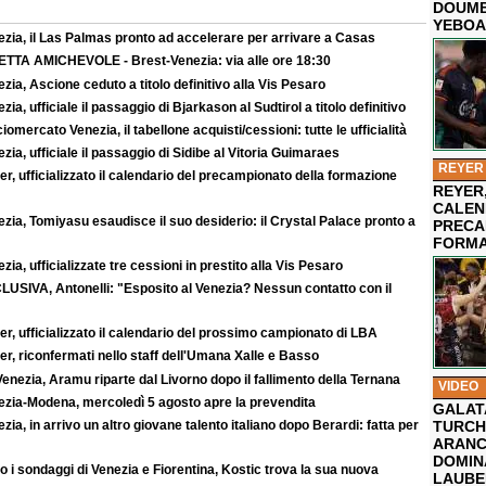
DOUMB
YEBOA
ezia, il Las Palmas pronto ad accelerare per arrivare a Casas
ETTA AMICHEVOLE - Brest-Venezia: via alle ore 18:30
zia, Ascione ceduto a titolo definitivo alla Vis Pesaro
zia, ufficiale il passaggio di Bjarkason al Sudtirol a titolo definitivo
iomercato Venezia, il tabellone acquisti/cessioni: tutte le ufficialità
zia, ufficiale il passaggio di Sidibe al Vitoria Guimaraes
REYER
r, ufficializzato il calendario del precampionato della formazione
REYER,
CALEN
zia, Tomiyasu esaudisce il suo desiderio: il Crystal Palace pronto a
PRECA
FORMA
zia, ufficializzate tre cessioni in prestito alla Vis Pesaro
LUSIVA, Antonelli: "Esposito al Venezia? Nessun contatto con il
r, ufficializzato il calendario del prossimo campionato di LBA
r, riconfermati nello staff dell'Umana Xalle e Basso
enezia, Aramu riparte dal Livorno dopo il fallimento della Ternana
VIDEO
ezia-Modena, mercoledì 5 agosto apre la prevendita
GALAT
zia, in arrivo un altro giovane talento italiano dopo Berardi: fatta per
TURCHI
ARANC
DOMIN
 i sondaggi di Venezia e Fiorentina, Kostic trova la sua nuova
LAUBE