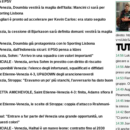
 il PSV
enezia, Doumbia vestirà la maglia dell'Italia: Mancini ci sarà per
rting Lisbona
agliari è pronto ad accelerare per Kevin Carlos: era stato seguito
zia, la cessione di Bjarkason sarà definita domani: vestirà la maglia
diretto: 
v=sUidzSA
Venezia, Doumbia già protagonista con lo Sporting Lisbona
enezia, dall'Indonesia sicuri: il PSG pensa a Idzes
14:56
Luki
zia, Sohm: "Arrivo in una squadra con valori importanti"
giocare a
CIALE - Venezia, arriva Sohm in prestito con diritto di riscatto
14:56
Atle
sponibili Venezia: l'elenco degli infortunati, squalificati e diffidati
preso una
nt Etienne-Venezia 4-3, UP&DOWN degli arancioneroverdi
14:53
Fio
zia, Stroppa: "Eravamo un po' più stanchi, l'avversario ha dato buon
gruppo. Ou
14:49
Augs
ETTA AMICHEVOLE, Saint Etienne-Venezia 4-3: finita, Adams sfiora il
Pinamonti
14:45
Inte
t Etienne-Venezia, le scelte di Stroppa: coppia d'attacco Rrahmani-
la stessa
14:42
Ber
al: "Entrare a far parte del Venezia una grande opportunità, un
"Ci porta 
uesti colori"
14:38
Juv
CIALE - Venezia, Halhal è un nuovo leone: contratto fino al 2030
c'è anche 