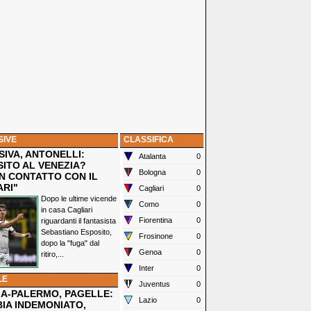
SIVE
CLASSIFICA
IVA, ANTONELLI:
Atalanta
0
SITO AL VENEZIA?
Bologna
0
N CONTATTO CON IL
ARI"
Cagliari
0
Dopo le ultime vicende
Como
0
in casa Cagliari
Fiorentina
0
riguardanti il fantasista
Sebastiano Esposito,
Frosinone
0
dopo la "fuga" dal
Genoa
0
ritiro,...
Inter
0
LE
Juventus
0
IA-PALERMO, PAGELLE:
Lazio
0
IA INDEMONIATO,