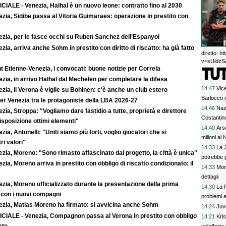
CIALE - Venezia, Halhal è un nuovo leone: contratto fino al 2030
zia, Sidibe passa al Vitoria Guimaraes: operazione in prestito con
ezia, per le fasce occhi su Ruben Sanchez dell'Espanyol
zia, arriva anche Sohm in prestito con diritto di riscatto: ha già fatto
diretto: 
v=sUidzSA
t Etienne-Venezia, i convocati: buone notizie per Correia
zia, in arrivo Halhal dal Mechelen per completare la difesa
14:47
Vic
zia, il Verona è vigile su Bohinen: c'è anche un club estero
Barlocco 
er Venezia tra le protagoniste della LBA 2026-27
14:46
Naz
zia, Stroppa: "Vogliamo dare fastidio a tutte, proprietà e direttore
Costantin
sposizione ottimi elementi"
14:40
Ars
zia, Antonelli: "Uniti siamo più forti, voglio giocatori che si
milioni al
ri valori"
14:33
La J
zia, Moreno: "Sono rimasto affascinato dal progetto, la città è unica"
potrebbe p
zia, Moreno arriva in prestito con obbligo di riscatto condizionato: il
14:33
Mon
dettagli
zia, Moreno ufficializzato durante la presentazione della prima
14:30
La R
 con i nuovi compagni
problemi a 
ezia, Matias Moreno ha firmato: si avvicina anche Sohm
14:24
Juv
ICIALE - Venezia, Compagnon passa al Verona in prestito con obbligo
14:21
Kris
ato