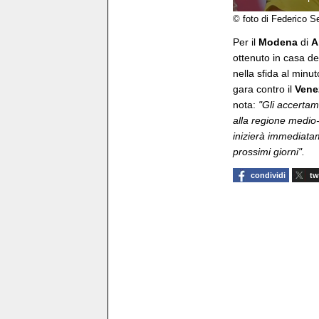
© foto di Federico S
Per il
Modena
di
A
ottenuto in casa de
nella sfida al minut
gara contro il
Vene
nota:
"Gli accertam
alla regione medio-d
inizierà immediatam
prossimi giorni".
condividi
tw