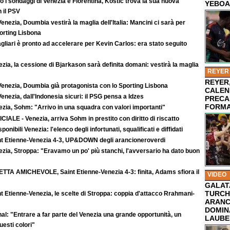
 i sondaggi di Venezia e Fiorentina, Kostic trova la sua nuova
YEBOA
 il PSV
enezia, Doumbia vestirà la maglia dell'Italia: Mancini ci sarà per
rting Lisbona
agliari è pronto ad accelerare per Kevin Carlos: era stato seguito
zia, la cessione di Bjarkason sarà definita domani: vestirà la maglia
REYER
REYER,
Venezia, Doumbia già protagonista con lo Sporting Lisbona
CALEN
enezia, dall'Indonesia sicuri: il PSG pensa a Idzes
PRECA
FORMA
zia, Sohm: "Arrivo in una squadra con valori importanti"
CIALE - Venezia, arriva Sohm in prestito con diritto di riscatto
sponibili Venezia: l'elenco degli infortunati, squalificati e diffidati
nt Etienne-Venezia 4-3, UP&DOWN degli arancioneroverdi
zia, Stroppa: "Eravamo un po' più stanchi, l'avversario ha dato buon
ETTA AMICHEVOLE, Saint Etienne-Venezia 4-3: finita, Adams sfiora il
VIDEO
GALAT
TURCHI
t Etienne-Venezia, le scelte di Stroppa: coppia d'attacco Rrahmani-
ARANC
DOMIN
al: "Entrare a far parte del Venezia una grande opportunità, un
LAUBE
uesti colori"