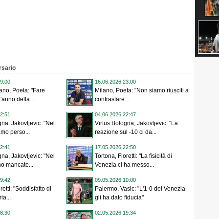
rsario
9:00
16.06.2026 23:00
ano, Poeta: "Fare
Milano, Poeta: "Non siamo riusciti a
l'anno della...
contrastare...
2:51
04.06.2026 22:47
gna: Jakovljevic: "Nel
Virtus Bologna, Jakovljevic: "La
amo perso...
reazione sul -10 ci da...
2:41
17.05.2026 22:50
gna, Jakovljevic: "Nel
Tortona, Fioretti: "La fisicità di
no mancate...
Venezia ci ha messo...
9:42
09.05.2026 10:00
retti: "Soddisfatto di
Palermo, Vasic: "L'1-0 del Venezia
ia...
gli ha dato fiducia"
8:30
02.05.2026 19:34