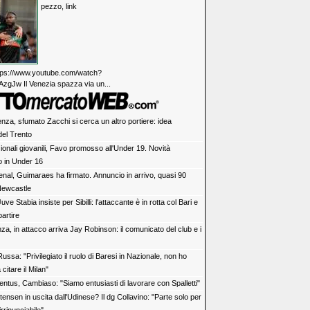
pezzo, link
https://www.youtube.com/watch?
zgJw Il Venezia spazza via un...
enza, sfumato Zacchi si cerca un altro portiere: idea
del Trento
ionali giovanili, Favo promosso all'Under 19. Novità
o in Under 16
enal, Guimaraes ha firmato. Annuncio in arrivo, quasi 90
 Newcastle
uve Stabia insiste per Sibilli: l'attaccante è in rotta col Bari e
artire
za, in attacco arriva Jay Robinson: il comunicato del club e i
ussa: "Privilegiato il ruolo di Baresi in Nazionale, non ho
citare il Milan"
entus, Cambiaso: "Siamo entusiasti di lavorare con Spalletti"
tensen in uscita dall'Udinese? Il dg Collavino: "Parte solo per