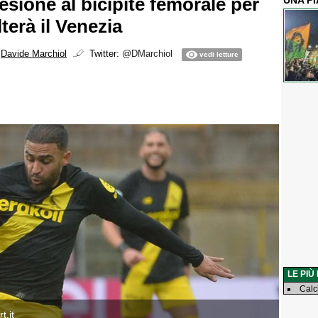
esione al bicipite femorale per
UNA P
lterà il Venezia
i
Davide Marchiol
Twitter:
@DMarchiol
vedi letture
LE PIÙ
Calc
t.it