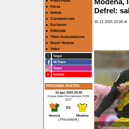
Modena, l
Primo Piano
Focus
Defrel: sa
Notizie
Calciomercato
16.12.2025 10:00
d
Esclusive
Editoriale
Tifosi Arancionerove
Reyer Venezia
Video
Segui
Mi Piace
Segui
Iscriviti
PROSSIMA PARTITA
15 ago 2026 20:45
Coppa Italia Frecciarossa 2026-
2027
VS
Venezia
Modena
[ Precedenti ]
TuttoVeneziaSpor