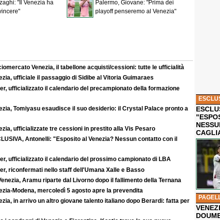
zaghi: "Il Venezia ha
Palermo, Giovane: "Prima dei
vincere"
playoff penseremo al Venezia"
iomercato Venezia, il tabellone acquisti/cessioni: tutte le ufficialità
zia, ufficiale il passaggio di Sidibe al Vitoria Guimaraes
r, ufficializzato il calendario del precampionato della formazione
ESCLU
zia, Tomiyasu esaudisce il suo desiderio: il Crystal Palace pronto a
ESCLUS
"ESPO
NESSU
zia, ufficializzate tre cessioni in prestito alla Vis Pesaro
CAGLI
LUSIVA, Antonelli: "Esposito al Venezia? Nessun contatto con il
r, ufficializzato il calendario del prossimo campionato di LBA
r, riconfermati nello staff dell'Umana Xalle e Basso
enezia, Aramu riparte dal Livorno dopo il fallimento della Ternana
ezia-Modena, mercoledì 5 agosto apre la prevendita
PAGEL
zia, in arrivo un altro giovane talento italiano dopo Berardi: fatta per
VENEZ
DOUMB