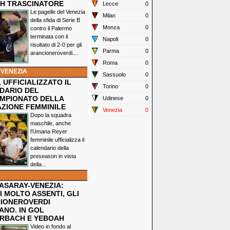
H TRASCINATORE
Lecce
0
Le pagelle del Venezia
Milan
0
della sfida di Serie B
Monza
0
contro il Palermo
terminata con il
Napoli
0
risultato di 2-0 per gli
Parma
0
arancioneroverdi....
Roma
0
 VENEZIA
Sassuolo
0
 UFFICIALIZZATO IL
Torino
0
DARIO DEL
MPIONATO DELLA
Udinese
0
ZIONE FEMMINILE
Venezia
0
Dopo la squadra
maschile, anche
l'Umana Reyer
femminile ufficializza il
calendario della
preseason in vista
della...
ASARAY-VENEZIA:
 MOLTO ASSENTI, GLI
IONEROVERDI
ANO. IN GOL
RBACH E YEBOAH
Video in fondo al