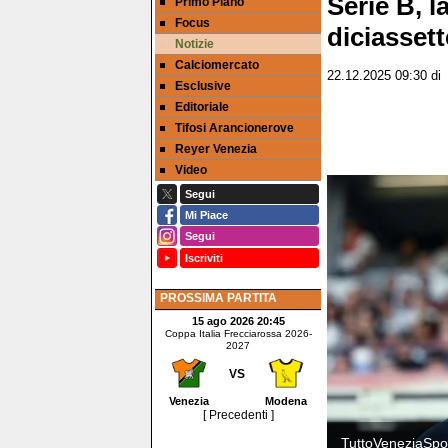
Serie B, l
Primo Piano
Focus
diciasset
Notizie
Calciomercato
22.12.2025 09:30
d
Esclusive
Editoriale
Tifosi Arancionerove
Reyer Venezia
Video
Segui
Mi Piace
Segui
Iscriviti
PROSSIMA PARTITA
15 ago 2026 20:45
Coppa Italia Frecciarossa 2026-
2027
VS
Venezia
Modena
[ Precedenti ]
TuttoVeneziaSpor