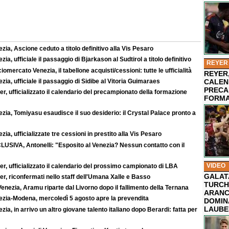
zia, Ascione ceduto a titolo definitivo alla Vis Pesaro
zia, ufficiale il passaggio di Bjarkason al Sudtirol a titolo definitivo
REYER
iomercato Venezia, il tabellone acquisti/cessioni: tutte le ufficialità
REYER,
zia, ufficiale il passaggio di Sidibe al Vitoria Guimaraes
CALEN
PRECA
r, ufficializzato il calendario del precampionato della formazione
FORMA
zia, Tomiyasu esaudisce il suo desiderio: il Crystal Palace pronto a
zia, ufficializzate tre cessioni in prestito alla Vis Pesaro
LUSIVA, Antonelli: "Esposito al Venezia? Nessun contatto con il
VIDEO
r, ufficializzato il calendario del prossimo campionato di LBA
GALAT
r, riconfermati nello staff dell'Umana Xalle e Basso
TURCHI
enezia, Aramu riparte dal Livorno dopo il fallimento della Ternana
ARANC
ezia-Modena, mercoledì 5 agosto apre la prevendita
DOMIN
LAUBE
zia, in arrivo un altro giovane talento italiano dopo Berardi: fatta per