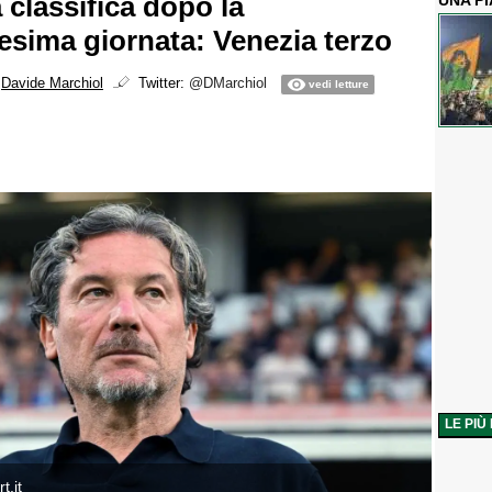
a classifica dopo la
UNA P
tesima giornata: Venezia terzo
i
Davide Marchiol
Twitter:
@DMarchiol
vedi letture
LE PIÙ
t.it