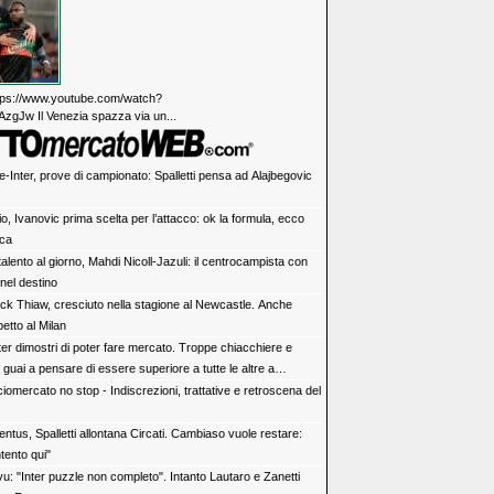
https://www.youtube.com/watch?
zgJw Il Venezia spazza via un...
e-Inter, prove di campionato: Spalletti pensa ad Alajbegovic
o, Ivanovic prima scelta per l’attacco: ok la formula, ecco
ca
alento al giorno, Mahdi Nicoll-Jazuli: il centrocampista con
 nel destino
ick Thiaw, cresciuto nella stagione al Newcastle. Anche
petto al Milan
ter dimostri di poter fare mercato. Troppe chiacchiere e
i: guai a pensare di essere superiore a tutte le altre a
e. Juve, il portiere può diventare un "problema". Milan-Leao,
iomercato no stop - Indiscrezioni, trattative e retroscena del
 decisione netta
ntus, Spalletti allontana Circati. Cambiaso vuole restare:
tento qui"
vu: "Inter puzzle non completo". Intanto Lautaro e Zanetti