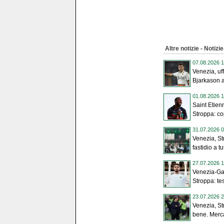
Altre notizie - Notizie
07.08.2026 1
Venezia, uff
Bjarkason al
01.08.2026 1
Saint Etien
Stroppa: co
31.07.2026 0
Venezia, St
fastidio a tut
27.07.2026 1
Venezia-Gal
Stroppa: test
23.07.2026 2
Venezia, St
bene. Merca