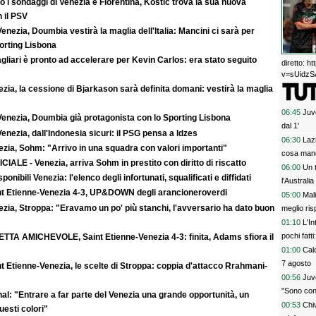
 i sondaggi di Venezia e Fiorentina, Kostic trova la sua nuova
 il PSV
enezia, Doumbia vestirà la maglia dell'Italia: Mancini ci sarà per
rting Lisbona
agliari è pronto ad accelerare per Kevin Carlos: era stato seguito
diretto: 
v=sUidzSA
zia, la cessione di Bjarkason sarà definita domani: vestirà la maglia
06:45
Juv
Venezia, Doumbia già protagonista con lo Sporting Lisbona
dal 1'
enezia, dall'Indonesia sicuri: il PSG pensa a Idzes
06:30
Lazi
zia, Sohm: "Arrivo in una squadra con valori importanti"
cosa man
CIALE - Venezia, arriva Sohm in prestito con diritto di riscatto
06:00
Un t
sponibili Venezia: l'elenco degli infortunati, squalificati e diffidati
l'Australia
nt Etienne-Venezia 4-3, UP&DOWN degli arancioneroverdi
05:00
Mal
zia, Stroppa: "Eravamo un po' più stanchi, l'avversario ha dato buon
meglio ris
01:10
L'In
pochi fatt
ETTA AMICHEVOLE, Saint Etienne-Venezia 4-3: finita, Adams sfiora il
prescinder
01:00
Calc
serve una
7 agosto
t Etienne-Venezia, le scelte di Stroppa: coppia d'attacco Rrahmani-
00:56
Juve
"Sono con
al: "Entrare a far parte del Venezia una grande opportunità, un
00:53
Chi
uesti colori"