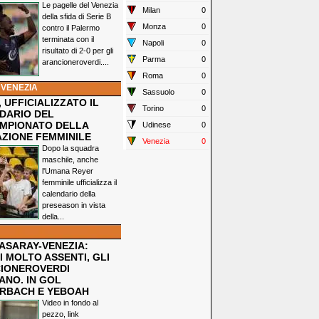
Le pagelle del Venezia
Milan
0
della sfida di Serie B
Monza
0
contro il Palermo
terminata con il
Napoli
0
risultato di 2-0 per gli
Parma
0
arancioneroverdi....
Roma
0
 VENEZIA
Sassuolo
0
 UFFICIALIZZATO IL
Torino
0
DARIO DEL
MPIONATO DELLA
Udinese
0
ZIONE FEMMINILE
Venezia
0
Dopo la squadra
maschile, anche
l'Umana Reyer
femminile ufficializza il
calendario della
preseason in vista
della...
ASARAY-VENEZIA:
 MOLTO ASSENTI, GLI
IONEROVERDI
ANO. IN GOL
RBACH E YEBOAH
Video in fondo al
pezzo, link