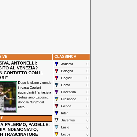
SIVE
CLASSIFICA
IVA, ANTONELLI:
Atalanta
0
SITO AL VENEZIA?
Bologna
0
N CONTATTO CON IL
ARI"
Cagliari
0
Dopo le ultime vicende
Como
0
in casa Cagliari
Fiorentina
0
riguardanti il fantasista
Sebastiano Esposito,
Frosinone
0
dopo la "fuga" dal
Genoa
0
ritiro,...
Inter
0
LE
Juventus
0
IA-PALERMO, PAGELLE:
Lazio
0
IA INDEMONIATO,
H TRASCINATORE
Lecce
0