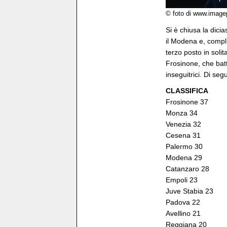
© foto di www.image
Si è chiusa la dici
il Modena e, compli
terzo posto in soli
Frosinone, che bat
inseguitrici. Di seg
CLASSIFICA
Frosinone 37
Monza 34
Venezia 32
Cesena 31
Palermo 30
Modena 29
Catanzaro 28
Empoli 23
Juve Stabia 23
Padova 22
Avellino 21
Reggiana 20