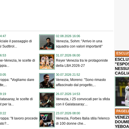
4:47
02.08.2026 16:06
iciale il passaggio di
Venezia, Sohm: "Arrivo in una
 Sudtirol...
squadra con valori importanti"
ESCLU
6:53
31.07.2026 06:00
ESCLUS
ne-Venezia, le scelte di
Reyer Venezia tra le protagoniste
"ESPO
ppia...
della LBA 2026-27
NESSU
CAGLI
0:05
30.07.2026 21:52
roppa: "Vogliamo dare
Venezia, Moreno: "Sono rimasto
te,...
affascinato dal progetto,...
9:19
26.07.2026 14:53
atasaray, le scelte di
Venezia, i 25 convocati per la sfida
 per la...
con il Galatasaray:...
PAGEL
0:22
23.07.2026 08:00
VENEZ
roppa: "Il lavoro procede
Venezia, Forbes Italia stila l'elenco
DOUMB
to?...
di 100 donne che...
YEBOA