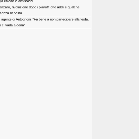
a chiede le dimissioni
nzaro, rivoluzione dopo i playoff: otto addii e qualche
senza risposta
x agente di Antognoni: "Fa bene a non partecipare alla festa,
ci vada a cena"