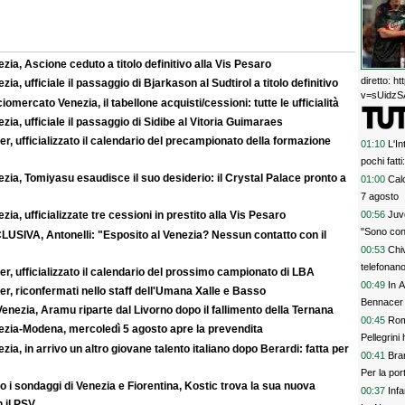
zia, Ascione ceduto a titolo definitivo alla Vis Pesaro
diretto: 
zia, ufficiale il passaggio di Bjarkason al Sudtirol a titolo definitivo
v=sUidzSA
iomercato Venezia, il tabellone acquisti/cessioni: tutte le ufficialità
zia, ufficiale il passaggio di Sidibe al Vitoria Guimaraes
r, ufficializzato il calendario del precampionato della formazione
01:10
L'In
pochi fatt
zia, Tomiyasu esaudisce il suo desiderio: il Crystal Palace pronto a
prescinder
01:00
Calc
serve una
7 agosto
00:56
Juve
zia, ufficializzate tre cessioni in prestito alla Vis Pesaro
"Sono con
LUSIVA, Antonelli: "Esposito al Venezia? Nessun contatto con il
00:53
Chi
telefonan
r, ufficializzato il calendario del prossimo campionato di LBA
00:49
In A
r, riconfermati nello staff dell'Umana Xalle e Basso
Bennacer 
enezia, Aramu riparte dal Livorno dopo il fallimento della Ternana
00:45
Rom
ezia-Modena, mercoledì 5 agosto apre la prevendita
Pellegrini 
zia, in arrivo un altro giovane talento italiano dopo Berardi: fatta per
00:41
Bran
Per la po
 i sondaggi di Venezia e Fiorentina, Kostic trova la sua nuova
00:37
Inf
 il PSV