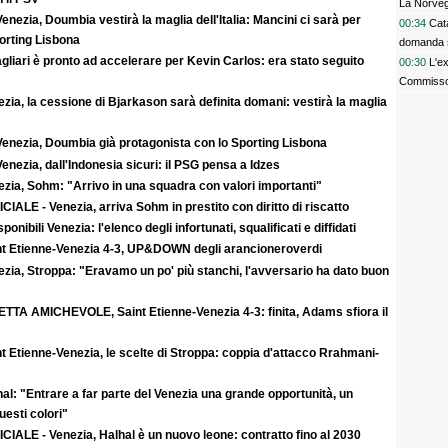
La Norvegi
enezia, Doumbia vestirà la maglia dell'Italia: Mancini ci sarà per
00:34
Cata
rting Lisbona
domanda 
agliari è pronto ad accelerare per Kevin Carlos: era stato seguito
00:30
L'e
Commisso 
zia, la cessione di Bjarkason sarà definita domani: vestirà la maglia
Venezia, Doumbia già protagonista con lo Sporting Lisbona
enezia, dall'Indonesia sicuri: il PSG pensa a Idzes
zia, Sohm: "Arrivo in una squadra con valori importanti"
CIALE - Venezia, arriva Sohm in prestito con diritto di riscatto
sponibili Venezia: l'elenco degli infortunati, squalificati e diffidati
nt Etienne-Venezia 4-3, UP&DOWN degli arancioneroverdi
zia, Stroppa: "Eravamo un po' più stanchi, l'avversario ha dato buon
ETTA AMICHEVOLE, Saint Etienne-Venezia 4-3: finita, Adams sfiora il
t Etienne-Venezia, le scelte di Stroppa: coppia d'attacco Rrahmani-
al: "Entrare a far parte del Venezia una grande opportunità, un
uesti colori"
CIALE - Venezia, Halhal è un nuovo leone: contratto fino al 2030