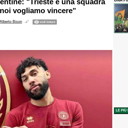
lentine: "Trieste è una squadra
UNA P
 noi vogliamo vincere"
Alberto Bison
vedi letture
LE PIÙ