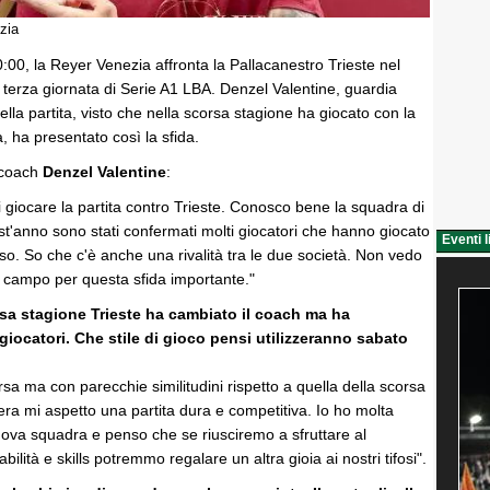
zia
:00, la Reyer Venezia affronta la Pallacanestro Trieste nel
 terza giornata di Serie A1 LBA. Denzel Valentine, guardia
lla partita, visto che nella scorsa stagione ha giocato con la
, ha presentato così la sfida.
i coach
Denzel Valentine
:
 giocare la partita contro Trieste. Conosco bene la squadra di
t'anno sono stati confermati molti giocatori che hanno giocato
Eventi l
o. So che c'è anche una rivalità tra le due società. Non vedo
n campo per questa sfida importante."
rsa stagione Trieste ha cambiato il coach ma ha
giocatori. Che stile di gioco pensi utilizzeranno sabato
rsa ma con parecchie similitudini rispetto a quella della scorsa
ra mi aspetto una partita dura e competitiva. Io ho molta
uova squadra e penso che se riusciremo a sfruttare al
ilità e skills potremmo regalare un altra gioia ai nostri tifosi".