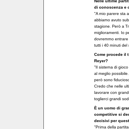
Nelle ultime parti
di conoscenza e c
"A mio parere sta 
abbiamo avuto subit
stagione. Però a T
miglioramenti. Io p
dovremmo entrare i
tutti i 40 minuti del
Come procede il t
Reyer?
"Il sistema di gio
al meglio possibil
però sono fiducioso
Credo che nelle ult
lavorare con grand
toglierci grandi sod
È un uomo di gran
competitive si de
decisivi per quest
"Prima della partita