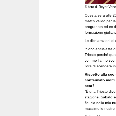
© foto di Reyer Vene
Questa sera alle 20
match valido per la
orogranata ed ex de
formazione giuliana
Le dichiarazioni d
"Sono entusiasta di
Trieste perché ques
con me l'anno scors
l'ora di scendere i
Rispetto alla sco
confermato molti 
sera?
"È una Trieste dive
stagione. Sabato se
fiducia nella mia n
massimo le nostre ab