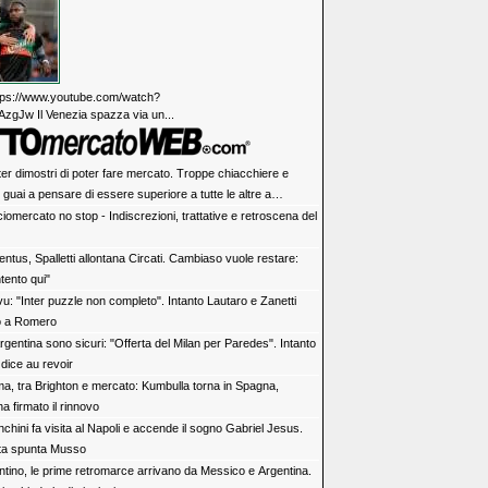
https://www.youtube.com/watch?
zgJw Il Venezia spazza via un...
ter dimostri di poter fare mercato. Troppe chiacchiere e
i: guai a pensare di essere superiore a tutte le altre a
e. Juve, il portiere può diventare un "problema". Milan-Leao,
iomercato no stop - Indiscrezioni, trattative e retroscena del
 decisione netta
ntus, Spalletti allontana Circati. Cambiaso vuole restare:
tento qui"
vu: "Inter puzzle non completo". Intanto Lautaro e Zanetti
o a Romero
rgentina sono sicuri: "Offerta del Milan per Paredes". Intanto
dice au revoir
a, tra Brighton e mercato: Kumbulla torna in Spagna,
ha firmato il rinnovo
chini fa visita al Napoli e accende il sogno Gabriel Jesus.
rta spunta Musso
antino, le prime retromarce arrivano da Messico e Argentina.