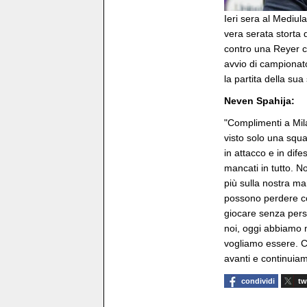
Ieri sera al Mediu
vera serata storta 
contro una Reyer c
avvio di campiona
la partita della su
Neven Spahija:
"Complimenti a Mil
visto solo una squ
in attacco e in dif
mancati in tutto. N
più sulla nostra ma
possono perdere c
giocare senza perso
noi, oggi abbiamo 
vogliamo essere. 
avanti e continuiam
condividi
tw