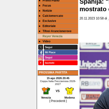
Spahija: 
Primo Piano
Focus
mostrato 
Notizie
Calciomercato
20.11.2023 10:58
di
Esclusive
Editoriale
Tifosi Arancionerove
Reyer Venezia
Video
Segui
Mi Piace
Segui
Iscriviti
PROSSIMA PARTITA
15 ago 2026 20:45
Coppa Italia Frecciarossa 2026-
2027
VS
Venezia
Modena
[ Precedenti ]