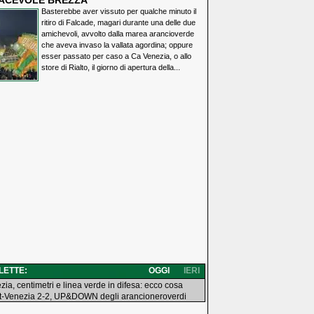
IACEVOLE BREZZA
Basterebbe aver vissuto per qualche minuto il
ritiro di Falcade, magari durante una delle due
amichevoli, avvolto dalla marea arancioverde
che aveva invaso la vallata agordina; oppure
esser passato per caso a Ca Venezia, o allo
store di Rialto, il giorno di apertura della...
 LETTE:
OGGI
IERI
zia, centimetri e linea verde in difesa: ecco cosa
t-Venezia 2-2, UP&DOWN degli arancioneroverdi