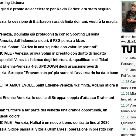
rting Lisbona
agliari è pronto ad accelerare per Kevin Carlos: era stato seguito
zia, la cessione di Bjarkason sarà definita domani: vestirà la maglia
Venezia, Doumbia già protagonista con lo Sporting Lisbona
diretto: 
enezia, dall'Indonesia sicuri: il PSG pensa a Idzes
v=sUidzSA
zia, Sohm: "Arrivo in una squadra con valori importanti"
CIALE - Venezia, arriva Sohm in prestito con diritto di riscatto
11:25
Mal
sponibili Venezia: l'elenco degli infortunati, squalificati e diffidati
Percassi,
nt Etienne-Venezia 4-3, UP&DOWN degli arancioneroverdi
11:19
Jone
zia, Stroppa: "Eravamo un po' più stanchi, l'avversario ha dato buon
Poi l'este
11:15
Gen
ETTA AMICHEVOLE, Saint Etienne-Venezia 4-3: finita, Adams sfiora il
questa res
11:09
Mil
t Etienne-Venezia, le scelte di Stroppa: coppia d'attacco Rrahmani-
tanti altri 
11:04
Avel
al: "Entrare a far parte del Venezia una grande opportunità, un
l'anno sco
uesti colori"
11:00
Tor
CIALE - Venezia, Halhal è un nuovo leone: contratto fino al 2030
Qualcosa
zia, Sidibe passa al Vitoria Guimaraes: operazione in prestito con
10:55
Mald
come vole