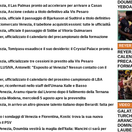
DOUMB
ezia, il Las Palmas pronto ad accelerare per arrivare a Casas
YEBOA
zia, Ascione ceduto a titolo definitivo alla Vis Pesaro
zia, ufficiale il passaggio di Bjarkason al Sudtirol a titolo definitivo
iomercato Venezia, il tabellone acquisti/cessioni: tutte le ufficialità
zia, ufficiale il passaggio di Sidibe al Vitoria Guimaraes
r, ufficializzato il calendario del precampionato della formazione
REYER
zia, Tomiyasu esaudisce il suo desiderio: il Crystal Palace pronto a
REYER,
CALEN
PRECA
zia, ufficializzate tre cessioni in prestito alla Vis Pesaro
FORMA
LUSIVA, Antonelli: "Esposito al Venezia? Nessun contatto con il
r, ufficializzato il calendario del prossimo campionato di LBA
r, riconfermati nello staff dell'Umana Xalle e Basso
enezia, Aramu riparte dal Livorno dopo il fallimento della Ternana
ezia-Modena, mercoledì 5 agosto apre la prevendita
zia, in arrivo un altro giovane talento italiano dopo Berardi: fatta per
VIDEO
GALAT
TURCHI
 i sondaggi di Venezia e Fiorentina, Kostic trova la sua nuova
ARANC
 il PSV
DOMIN
enezia, Doumbia vestirà la maglia dell'Italia: Mancini ci sarà per
LAUBE