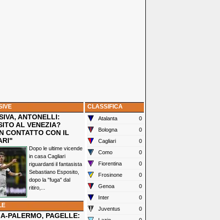
SIVE
CLASSIFICA
IVA, ANTONELLI:
Atalanta
0
SITO AL VENEZIA?
Bologna
0
N CONTATTO CON IL
ARI"
Cagliari
0
Dopo le ultime vicende
Como
0
in casa Cagliari
Fiorentina
0
riguardanti il fantasista
Sebastiano Esposito,
Frosinone
0
dopo la "fuga" dal
Genoa
0
ritiro,...
Inter
0
LE
Juventus
0
IA-PALERMO, PAGELLE: