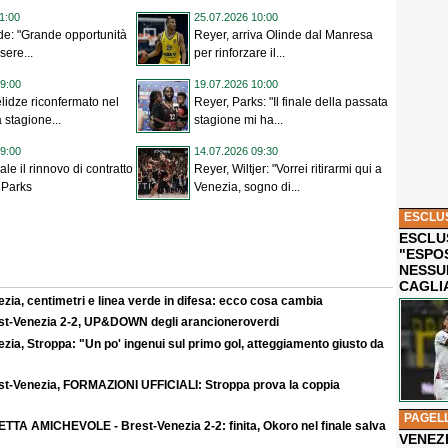
1:00
25.07.2026 10:00
de: "Grande opportunità
Reyer, arriva Olinde dal Manresa
sere...
per rinforzare il...
9:00
19.07.2026 10:00
lidze riconfermato nel
Reyer, Parks: "Il finale della passata
a stagione...
stagione mi ha...
9:00
14.07.2026 09:30
iale il rinnovo di contratto
Reyer, Wiltjer: "Vorrei ritirarmi qui a
 Parks
Venezia, sogno di...
ESCLU
ESCLUS
"ESPO
NESSU
CAGLI
zia, centimetri e linea verde in difesa: ecco cosa cambia
st-Venezia 2-2, UP&DOWN degli arancioneroverdi
zia, Stroppa: "Un po' ingenui sul primo gol, atteggiamento giusto da
st-Venezia, FORMAZIONI UFFICIALI: Stroppa prova la coppia
PAGEL
ETTA AMICHEVOLE - Brest-Venezia 2-2: finita, Okoro nel finale salva
VENEZ