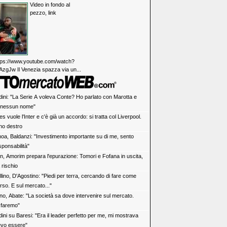
Video in fondo al
pezzo, link
https://www.youtube.com/watch?
zgJw Il Venezia spazza via un...
dini: "La Serie A voleva Conte? Ho parlato con Marotta e
 nessun nome"
s vuole l'Inter e c'è già un accordo: si tratta col Liverpool.
rno destro
oa, Baldanzi: "Investimento importante su di me, sento
ponsabilità"
an, Amorim prepara l'epurazione: Tomori e Fofana in uscita,
a rischio
lino, D'Agostino: "Piedi per terra, cercando di fare come
rso. E sul mercato..."
ino, Abate: "La società sa dove intervenire sul mercato.
 faremo"
ini su Baresi: "Era il leader perfetto per me, mi mostrava
vo essere"