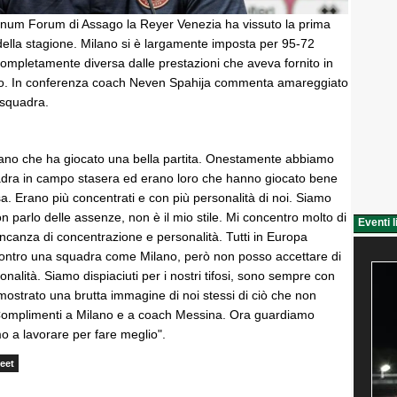
lanum Forum di Assago la Reyer Venezia ha vissuto la prima
della stagione. Milano si è largamente imposta per 95-72
ompletamente diversa dalle prestazioni che aveva fornito in
to. In conferenza coach Neven Spahija commenta amareggiato
a squadra.
ano che ha giocato una bella partita. Onestamente abbiamo
adra in campo stasera ed erano loro che hanno giocato bene
esa. Erano più concentrati e con più personalità di noi. Siamo
on parlo delle assenze, non è il mio stile. Mi concentro molto di
Eventi l
ncanza di concentrazione e personalità. Tutti in Europa
ontro una squadra come Milano, però non posso accettare di
nalità. Siamo dispiaciuti per i nostri tifosi, sono sempre con
mostrato una brutta immagine di noi stessi di ciò che non
Complimenti a Milano e a coach Messina. Ora guardiamo
o a lavorare per fare meglio".
eet