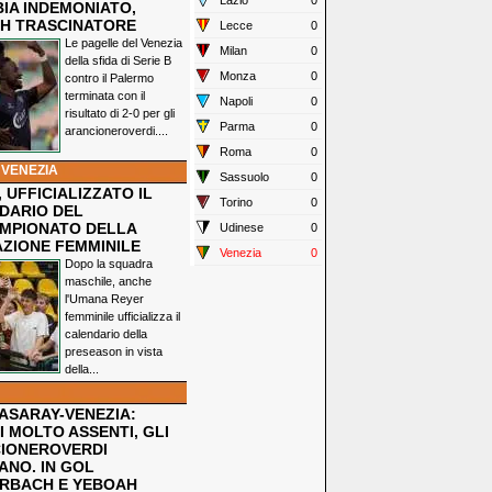
Lazio
0
IA INDEMONIATO,
H TRASCINATORE
Lecce
0
Le pagelle del Venezia
Milan
0
della sfida di Serie B
Monza
0
contro il Palermo
terminata con il
Napoli
0
risultato di 2-0 per gli
Parma
0
arancioneroverdi....
Roma
0
 VENEZIA
Sassuolo
0
 UFFICIALIZZATO IL
Torino
0
DARIO DEL
MPIONATO DELLA
Udinese
0
ZIONE FEMMINILE
Venezia
0
Dopo la squadra
maschile, anche
l'Umana Reyer
femminile ufficializza il
calendario della
preseason in vista
della...
ASARAY-VENEZIA:
 MOLTO ASSENTI, GLI
IONEROVERDI
ANO. IN GOL
RBACH E YEBOAH