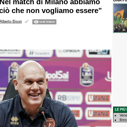
"Nel match di Milano abbiamo
UNA P
ciò che non vogliamo essere"
Alberto Bison
vedi letture
LE PIÙ
Vene
Bres