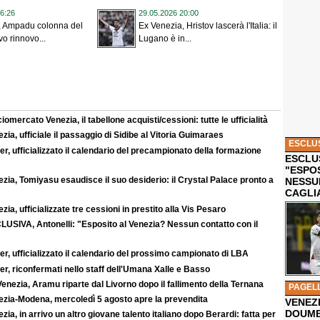
6:26
29.05.2026 20:00
, Ampadu colonna del
Ex Venezia, Hristov lascerà l'Italia: il
o rinnovo...
Lugano è in...
iomercato Venezia, il tabellone acquisti/cessioni: tutte le ufficialità
zia, ufficiale il passaggio di Sidibe al Vitoria Guimaraes
ESCLU
r, ufficializzato il calendario del precampionato della formazione
ESCLUS
"ESPO
zia, Tomiyasu esaudisce il suo desiderio: il Crystal Palace pronto a
NESSU
CAGLI
zia, ufficializzate tre cessioni in prestito alla Vis Pesaro
LUSIVA, Antonelli: "Esposito al Venezia? Nessun contatto con il
r, ufficializzato il calendario del prossimo campionato di LBA
r, riconfermati nello staff dell'Umana Xalle e Basso
enezia, Aramu riparte dal Livorno dopo il fallimento della Ternana
PAGEL
ezia-Modena, mercoledì 5 agosto apre la prevendita
VENEZ
DOUMB
zia, in arrivo un altro giovane talento italiano dopo Berardi: fatta per