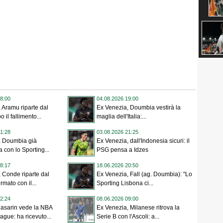
8:00
04.08.2026 19:00
 Aramu riparte dal
Ex Venezia, Doumbia vestirà la
 il fallimento...
maglia dell'Italia:...
1:28
03.08.2026 21:25
, Doumbia già
Ex Venezia, dall'Indonesia sicuri: il
 con lo Sporting...
PSG pensa a Idzes
8:17
18.06.2026 20:50
 Conde riparte dal
Ex Venezia, Fall (ag. Doumbia): "Lo
irmato con il...
Sporting Lisbona ci...
2:24
08.06.2026 09:00
Casarin vede la NBA
Ex Venezia, Milanese ritrova la
ue: ha ricevuto...
Serie B con l'Ascoli: a...