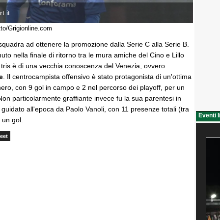
t.it
tto/Grigionline.com
 squadra ad ottenere la promozione dalla Serie C alla Serie B.
nuto nella finale di ritorno tra le mura amiche del Cino e Lillo
l tris è di una vecchia conoscenza del Venezia, ovvero
e
. Il centrocampista offensivo è stato protagonista di un'ottima
ero, con 9 gol in campo e 2 nel percorso dei playoff, per un
 Non particolarmente graffiante invece fu la sua parentesi in
, guidato all'epoca da Paolo Vanoli, con 11 presenze totali (tra
Eventi l
 un gol.
eet