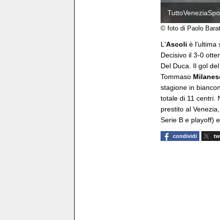
TuttoVeneziaSpor
© foto di Paolo Bara
L'
Ascoli
è l'ultima
Decisivo il 3-0 otte
Del Duca. Il gol de
Tommaso
Milanes
stagione in biancon
totale di 11 centri.
prestito al Venezia
Serie B e playoff) e
condividi
tw