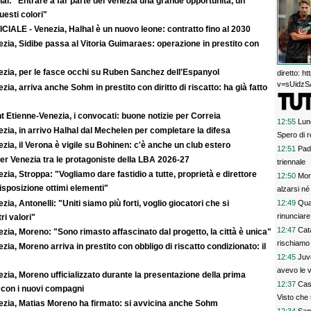
al: "Entrare a far parte del Venezia una grande opportunità, un
uesti colori"
CIALE - Venezia, Halhal è un nuovo leone: contratto fino al 2030
zia, Sidibe passa al Vitoria Guimaraes: operazione in prestito con
ezia, per le fasce occhi su Ruben Sanchez dell'Espanyol
diretto: 
v=sUidzSA
zia, arriva anche Sohm in prestito con diritto di riscatto: ha già fatto
t Etienne-Venezia, i convocati: buone notizie per Correia
12:55
Lun
zia, in arrivo Halhal dal Mechelen per completare la difesa
Spero di r
zia, il Verona è vigile su Bohinen: c'è anche un club estero
12:51
Pad
er Venezia tra le protagoniste della LBA 2026-27
triennale
zia, Stroppa: "Vogliamo dare fastidio a tutte, proprietà e direttore
12:50
Mor
sposizione ottimi elementi"
alzarsi n
zia, Antonelli: "Uniti siamo più forti, voglio giocatori che si
12:49
Qua
rinunciare
ri valori"
12:47
Cat
zia, Moreno: "Sono rimasto affascinato dal progetto, la città è unica"
rischiamo 
zia, Moreno arriva in prestito con obbligo di riscatto condizionato: il
12:45
Juv
avevo le v
zia, Moreno ufficializzato durante la presentazione della prima
12:37
Cas
 con i nuovi compagni
Visto che
ezia, Matias Moreno ha firmato: si avvicina anche Sohm