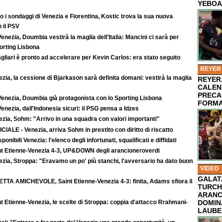
YEBOA
 i sondaggi di Venezia e Fiorentina, Kostic trova la sua nuova
 il PSV
enezia, Doumbia vestirà la maglia dell'Italia: Mancini ci sarà per
rting Lisbona
agliari è pronto ad accelerare per Kevin Carlos: era stato seguito
REYER
zia, la cessione di Bjarkason sarà definita domani: vestirà la maglia
REYER,
CALEN
PRECA
Venezia, Doumbia già protagonista con lo Sporting Lisbona
FORMA
enezia, dall'Indonesia sicuri: il PSG pensa a Idzes
zia, Sohm: "Arrivo in una squadra con valori importanti"
CIALE - Venezia, arriva Sohm in prestito con diritto di riscatto
sponibili Venezia: l'elenco degli infortunati, squalificati e diffidati
nt Etienne-Venezia 4-3, UP&DOWN degli arancioneroverdi
zia, Stroppa: "Eravamo un po' più stanchi, l'avversario ha dato buon
VIDEO
GALAT
ETTA AMICHEVOLE, Saint Etienne-Venezia 4-3: finita, Adams sfiora il
TURCHI
ARANC
t Etienne-Venezia, le scelte di Stroppa: coppia d'attacco Rrahmani-
DOMIN
LAUBE