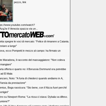
pezzo, link
https://www.youtube.com/watch?
zgJw Il Venezia spazza via un...
etta spegne le voci di mercato: "Felice di rimanere a Catania.
estare a lungo"
ova, ecco Pompetti in mezzo al campo: ha firmato un
te Maradona, il racconto del massaggiatore: "Non voleva
é mangiare"
rta offerta e quarto no: il Borussia Dortmund ora potrebbe
 ad El Mala
anzaro, Noto: "A furia di chiederci quando andiamo in A,
l'ansia da prestazione"
entus, Boga rassicura: "Sto bene, con il Nizza fuori perché
ertigini"
tro su Newport-Roma: "La rissa ci stava: Dybala va difeso.
 unione?"