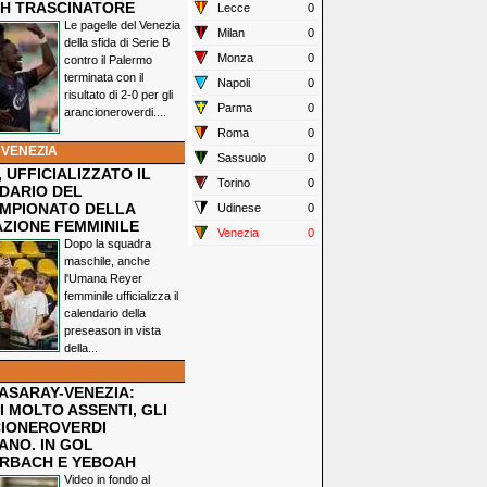
H TRASCINATORE
Lecce
0
Le pagelle del Venezia
Milan
0
della sfida di Serie B
Monza
0
contro il Palermo
terminata con il
Napoli
0
risultato di 2-0 per gli
Parma
0
arancioneroverdi....
Roma
0
 VENEZIA
Sassuolo
0
 UFFICIALIZZATO IL
Torino
0
DARIO DEL
MPIONATO DELLA
Udinese
0
ZIONE FEMMINILE
Venezia
0
Dopo la squadra
maschile, anche
l'Umana Reyer
femminile ufficializza il
calendario della
preseason in vista
della...
ASARAY-VENEZIA:
 MOLTO ASSENTI, GLI
IONEROVERDI
ANO. IN GOL
RBACH E YEBOAH
Video in fondo al