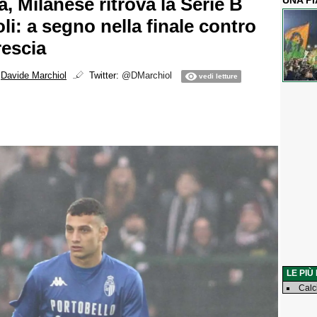
, Milanese ritrova la Serie B
UNA P
li: a segno nella finale contro
rescia
i
Davide Marchiol
Twitter:
@DMarchiol
vedi letture
LE PIÙ
Calc