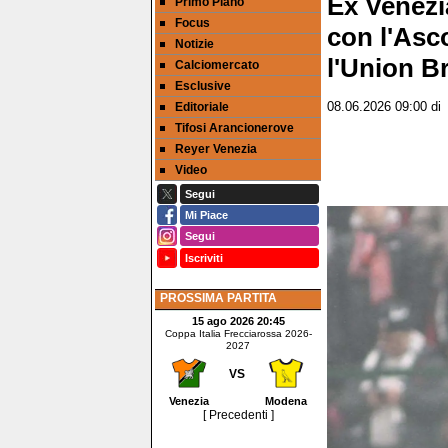
Ex Venezia
Primo Piano
Focus
con l'Asco
Notizie
l'Union B
Calciomercato
Esclusive
Editoriale
08.06.2026 09:00
d
Tifosi Arancionerove
Reyer Venezia
Video
Segui
Mi Piace
Segui
Iscriviti
PROSSIMA PARTITA
15 ago 2026 20:45
Coppa Italia Frecciarossa 2026-
2027
VS
Venezia
Modena
[ Precedenti ]