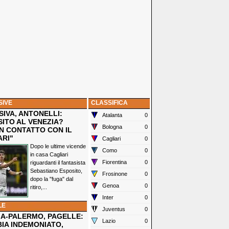
SIVE
CLASSIFICA
IVA, ANTONELLI:
Atalanta
0
SITO AL VENEZIA?
Bologna
0
N CONTATTO CON IL
ARI"
Cagliari
0
Dopo le ultime vicende
Como
0
in casa Cagliari
Fiorentina
0
riguardanti il fantasista
Sebastiano Esposito,
Frosinone
0
dopo la "fuga" dal
Genoa
0
ritiro,...
Inter
0
LE
Juventus
0
IA-PALERMO, PAGELLE:
Lazio
0
IA INDEMONIATO,