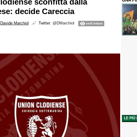
lodiense sconfitta dalla
UNA P
ese: decide Careccia
i
Davide Marchiol
Twitter:
@DMarchiol
vedi letture
LE PIÙ