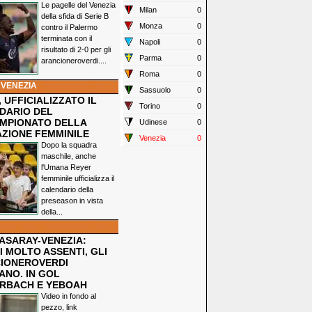
Le pagelle del Venezia
Milan
0
della sfida di Serie B
Monza
0
contro il Palermo
terminata con il
Napoli
0
risultato di 2-0 per gli
Parma
0
arancioneroverdi....
Roma
0
 VENEZIA
Sassuolo
0
 UFFICIALIZZATO IL
Torino
0
DARIO DEL
MPIONATO DELLA
Udinese
0
ZIONE FEMMINILE
Venezia
0
Dopo la squadra
maschile, anche
l'Umana Reyer
femminile ufficializza il
calendario della
preseason in vista
della...
ASARAY-VENEZIA:
 MOLTO ASSENTI, GLI
IONEROVERDI
ANO. IN GOL
RBACH E YEBOAH
Video in fondo al
pezzo, link