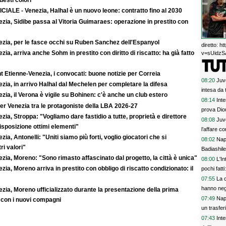
uesti colori"
CIALE - Venezia, Halhal è un nuovo leone: contratto fino al 2030
zia, Sidibe passa al Vitoria Guimaraes: operazione in prestito con
ezia, per le fasce occhi su Ruben Sanchez dell'Espanyol
diretto: 
zia, arriva anche Sohm in prestito con diritto di riscatto: ha già fatto
v=sUidzSA
t Etienne-Venezia, i convocati: buone notizie per Correia
08:20
Juve
zia, in arrivo Halhal dal Mechelen per completare la difesa
intesa da 
zia, il Verona è vigile su Bohinen: c'è anche un club estero
08:14
Inte
er Venezia tra le protagoniste della LBA 2026-27
prova Dio
zia, Stroppa: "Vogliamo dare fastidio a tutte, proprietà e direttore
08:08
Juv
sposizione ottimi elementi"
l’affare co
zia, Antonelli: "Uniti siamo più forti, voglio giocatori che si
08:02
Napo
ri valori"
Badiashile
zia, Moreno: "Sono rimasto affascinato dal progetto, la città è unica"
08:00
L'In
zia, Moreno arriva in prestito con obbligo di riscatto condizionato: il
pochi fatt
prescinder
07:55
La c
serve una
hanno nega
zia, Moreno ufficializzato durante la presentazione della prima
07:49
Napo
 con i nuovi compagni
un trasfer
07:43
Inte