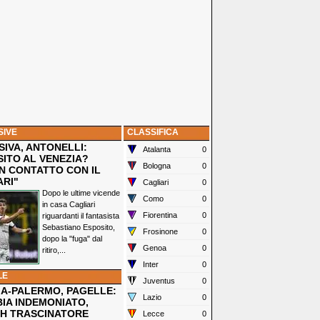
SIVE
CLASSIFICA
IVA, ANTONELLI:
Atalanta
0
SITO AL VENEZIA?
Bologna
0
N CONTATTO CON IL
ARI"
Cagliari
0
Dopo le ultime vicende
Como
0
in casa Cagliari
Fiorentina
0
riguardanti il fantasista
Sebastiano Esposito,
Frosinone
0
dopo la "fuga" dal
Genoa
0
ritiro,...
Inter
0
LE
Juventus
0
IA-PALERMO, PAGELLE:
Lazio
0
IA INDEMONIATO,
H TRASCINATORE
Lecce
0