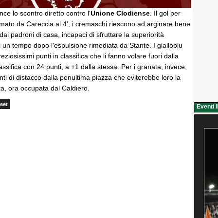
ince lo scontro diretto contro l'
Unione Clodiense
. Il gol per
firmato da Careccia al 4', i cremaschi riescono ad arginare bene
ai padroni di casa, incapaci di sfruttare la superiorità
 un tempo dopo l'espulsione rimediata da Stante. I gialloblu
ziosissimi punti in classifica che li fanno volare fuori dalla
assifica con 24 punti, a +1 dalla stessa. Per i granata, invece,
i di distacco dalla penultima piazza che eviterebbe loro la
ta, ora occupata dal Caldiero.
eet
Eventi l