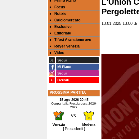
L'Union C
Primo Piano
Focus
Pergolett
Notizie
Calciomercato
13.01.2025 13:00
d
Esclusive
Editoriale
Tifosi Arancionerove
Reyer Venezia
Video
Segui
Mi Piace
Segui
Iscriviti
PROSSIMA PARTITA
15 ago 2026 20:45
Coppa Italia Frecciarossa 2026-
2027
VS
Venezia
Modena
[ Precedenti ]