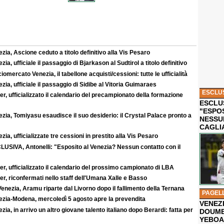
zia, Ascione ceduto a titolo definitivo alla Vis Pesaro
zia, ufficiale il passaggio di Bjarkason al Sudtirol a titolo definitivo
iomercato Venezia, il tabellone acquisti/cessioni: tutte le ufficialità
zia, ufficiale il passaggio di Sidibe al Vitoria Guimaraes
ESCLU
r, ufficializzato il calendario del precampionato della formazione
ESCLUS
"ESPO
zia, Tomiyasu esaudisce il suo desiderio: il Crystal Palace pronto a
NESSU
CAGLI
zia, ufficializzate tre cessioni in prestito alla Vis Pesaro
LUSIVA, Antonelli: "Esposito al Venezia? Nessun contatto con il
r, ufficializzato il calendario del prossimo campionato di LBA
r, riconfermati nello staff dell'Umana Xalle e Basso
enezia, Aramu riparte dal Livorno dopo il fallimento della Ternana
PAGEL
ezia-Modena, mercoledì 5 agosto apre la prevendita
VENEZ
zia, in arrivo un altro giovane talento italiano dopo Berardi: fatta per
DOUMB
YEBOA