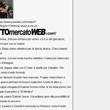
https://www.youtube.com/watch?
zgJw Il Venezia spazza via un...
ntus, Zirkzee sempre più vicino: c’è il sì del giocatore,
trovare con lo United
r, Diaby primo obiettivo per la fascia destra. Chivu intanto
uf
entus, Lucumi resta il primo obiettivo: Cabal può sbloccare
n il Bologna
li, doppia sfida con il Celta: è duello per Zeballos. Per
 resta il nodo formula
ter dimostri di poter fare mercato. Troppe chiacchiere e
i: guai a pensare di essere superiore a tutte le altre a
e. Juve, il portiere può diventare un "problema". Milan-Leao,
oppa stregata di Gabriel Ochoa Uribe: le tre finali perse che
 decisione netta
to il paradiso a "El Médico"
li, sogno Gabriel Jesus: il brasiliano apre alla possibilità di
imento in azzurro
r, Lautaro e Zanetti in pressing su Romero: resta il nodo