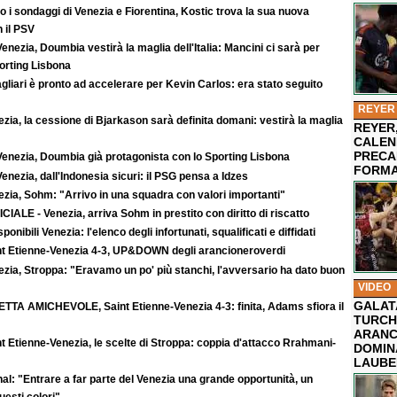
 i sondaggi di Venezia e Fiorentina, Kostic trova la sua nuova
 il PSV
enezia, Doumbia vestirà la maglia dell'Italia: Mancini ci sarà per
rting Lisbona
agliari è pronto ad accelerare per Kevin Carlos: era stato seguito
REYER
zia, la cessione di Bjarkason sarà definita domani: vestirà la maglia
REYER,
CALEN
PRECA
Venezia, Doumbia già protagonista con lo Sporting Lisbona
FORMA
enezia, dall'Indonesia sicuri: il PSG pensa a Idzes
zia, Sohm: "Arrivo in una squadra con valori importanti"
CIALE - Venezia, arriva Sohm in prestito con diritto di riscatto
sponibili Venezia: l'elenco degli infortunati, squalificati e diffidati
nt Etienne-Venezia 4-3, UP&DOWN degli arancioneroverdi
zia, Stroppa: "Eravamo un po' più stanchi, l'avversario ha dato buon
VIDEO
GALAT
ETTA AMICHEVOLE, Saint Etienne-Venezia 4-3: finita, Adams sfiora il
TURCHI
ARANC
t Etienne-Venezia, le scelte di Stroppa: coppia d'attacco Rrahmani-
DOMIN
LAUBE
al: "Entrare a far parte del Venezia una grande opportunità, un