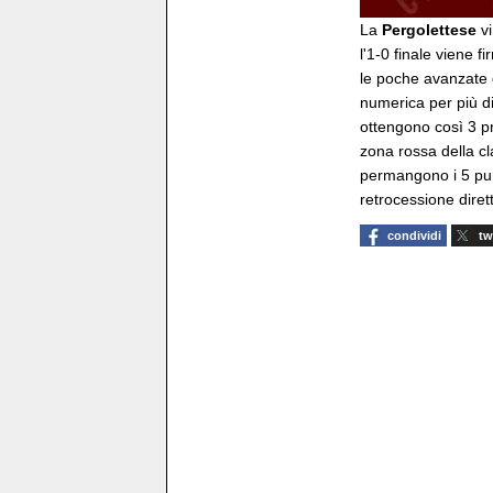
La
Pergolettese
v
l'1-0 finale viene 
le poche avanzate d
numerica per più di
ottengono così 3 pre
zona rossa della cl
permangono i 5 punt
retrocessione diret
condividi
tw