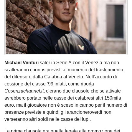
Michael Venturi
saler in Serie A con il Venezia ma non
scatteranno i bonus previsti al momento del trasferimento
del difensore dalla Calabria al Veneto. Nell’accordo di
cessione del classe ‘99 infatti, come riporta
Cosenzachannel.it
, c’erano due clausole che se attivate
avrebbero portato nelle casse dei calabresi altri 150mila
euro, ma il giocatore non è sceso in campo per il numero di
presenze previste e quindi gli arancioneroverdi non
verseranno altri soldi nelle casse dei lupi.
La prima clausola era quella legata alla promozione dei