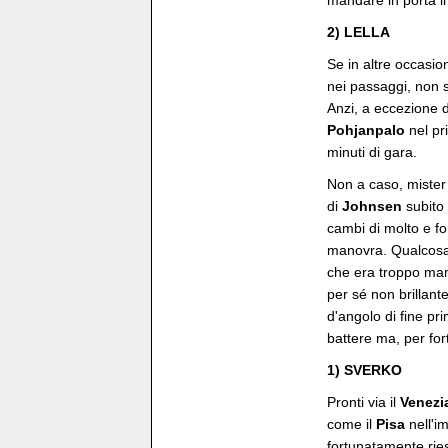
mandare in porta i
2) LELLA
Se in altre occasion
nei passaggi, non 
Anzi, a eccezione d
Pohjanpalo
nel pr
minuti di gara.
Non a caso, miste
di
Johnsen
subito
cambi di molto e fo
manovra. Qualcosa d
che era troppo man
per sé non brillant
d'angolo di fine pr
battere ma, per for
1) SVERKO
Pronti via il
Venezi
come il
Pisa
nell'i
fortunatamente rie