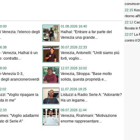
convincer
22:15
Kost
ritorno all'
22:12
Cao
0:00
01.08.2026 16:40
fissata i
i Venezia: l'elenco degli
Halhal: "Entrare a far parte del
22:07
La F
.
Venezia una grande...
contro il 
6:38
30.07.2026 22:33
- Venezia, Halhal è un
Venezia, Antonelli: "Uniti siamo più
 contratto...
forti, voglio...
8:00
12.07.2026 10:02
y-Venezia 0-3,
Venezia, Stroppa: "Base molto
gli arancioneroverdi
solida, questa proprietà e...
2:02
11.07.2026 18:25
zzi: "Voglio ripagare la
Listuzzi a Radio Serie A: "Adorante?
sta in me"
Ha un legame...
2:33
09.07.2026 11:44
mes: "Voglio adattarmi
Venezia, Rrahmani: "Motivazione
to di Serie A"
enorme rappresentare...