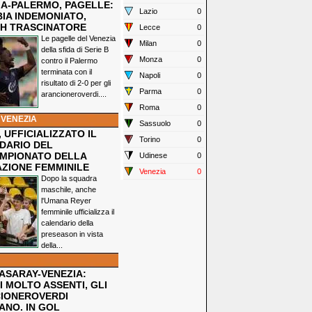
IA-PALERMO, PAGELLE:
Lazio
0
IA INDEMONIATO,
H TRASCINATORE
Lecce
0
Le pagelle del Venezia
Milan
0
della sfida di Serie B
Monza
0
contro il Palermo
terminata con il
Napoli
0
risultato di 2-0 per gli
Parma
0
arancioneroverdi....
Roma
0
 VENEZIA
Sassuolo
0
 UFFICIALIZZATO IL
Torino
0
DARIO DEL
MPIONATO DELLA
Udinese
0
ZIONE FEMMINILE
Venezia
0
Dopo la squadra
maschile, anche
l'Umana Reyer
femminile ufficializza il
calendario della
preseason in vista
della...
ASARAY-VENEZIA:
 MOLTO ASSENTI, GLI
IONEROVERDI
ANO. IN GOL