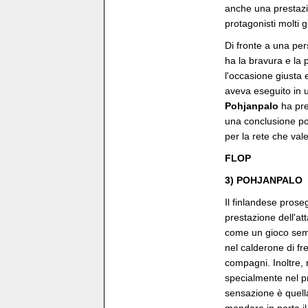
anche una prestazi
protagonisti molti g
Di fronte a una per
ha la bravura e la 
l'occasione giusta
aveva eseguito in u
Pohjanpalo
ha pref
una conclusione po
per la rete che val
FLOP
3) POHJANPALO
Il finlandese prose
prestazione dell'a
come un gioco semp
nel calderone di fr
compagni. Inoltre,
specialmente nel pr
sensazione è quell