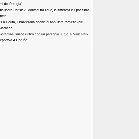
mi del Perugia"
ic libera Perisic? I contatti tra i due, la smentita e il possibile
Inter
s a Ceuta, il Barcellona decide di annullare l'amichevole
n Marocco
iorentina finisce il ritiro con un pareggio. È 1-1 al Viola Park
Deportivo A Coruña