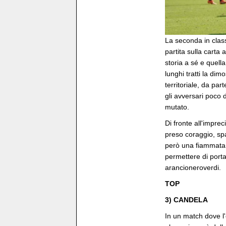
La seconda in class
partita sulla carta
storia a sé e quella
lunghi tratti la d
territoriale, da par
gli avversari poco 
mutato.
Di fronte all'impre
preso coraggio, s
però una fiammata
permettere di portar
arancioneroverdi.
TOP
3) CANDELA
In un match dove l'