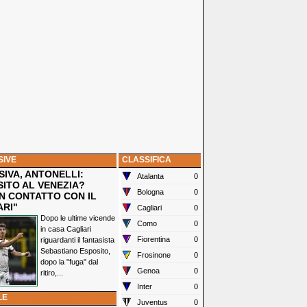
SIVE
CLASSIFICA
IVA, ANTONELLI:
Atalanta
0
SITO AL VENEZIA?
Bologna
0
N CONTATTO CON IL
ARI"
Cagliari
0
Dopo le ultime vicende
Como
0
in casa Cagliari
Fiorentina
0
riguardanti il fantasista
Sebastiano Esposito,
Frosinone
0
dopo la "fuga" dal
Genoa
0
ritiro,...
Inter
0
LE
Juventus
0