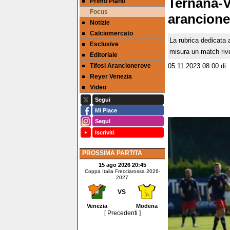
Ternana-V
Primo Piano
Focus
arancione
Notizie
Calciomercato
La rubrica dedicata 
Esclusive
misura un match rive
Editoriale
Tifosi Arancionerove
05.11.2023 08:00
di
Reyer Venezia
Video
Segui
Mi Piace
Segui
Iscriviti
PROSSIMA PARTITA
15 ago 2026 20:45
Coppa Italia Frecciarossa 2026-
2027
VS
Venezia
Modena
[ Precedenti ]