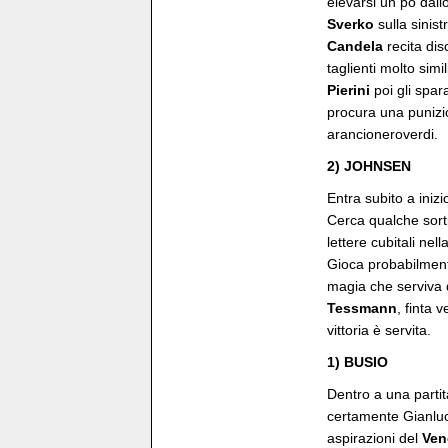
elevarsi un pò dall
Sverko
sulla sinist
Candela
recita dis
taglienti molto simi
Pierini
poi gli spar
procura una punizio
arancioneroverdi.
2) JOHNSEN
Entra subito a inizi
Cerca qualche sortit
lettere cubitali nell
Gioca probabilmente
magia che serviva
Tessmann
, finta 
vittoria è servita.
1) BUSIO
Dentro a una partit
certamente Gianlu
aspirazioni del
Ven