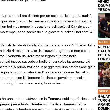
l suo bomber in questa annata.
VENEZ
DOUMB
YEBOA
i
Lella
non si era distinto per un tocco delicato e puntualità
si può dire che con la
Ternana
questi abbia invertito la rotta.
i un bel movimento in occasione dell'assist di
Candela
per
imo tempo, sono pochissime le giocate riuscitegli nei primi 45'
REYER
r
Vanoli
decide di sacrificarlo per fare spazio all'imprevedibilità
REYER,
a inizio ripresa: in realtà, la situazione generale non è che
CALEN
PRECA
rse il
Venezia
risulterà meno legato di prima nella
FORMA
i più invece succede a livello di pericolosità, appunto ciò
cato nella prima frazione. A peggiorare una prestazione già di
e è poi la non marcatura su
Diakitè
in occasione del calcio
imo tempo, con il difensore lasciato colpevolmente solo a
tuna degli arancioneroverdi, fuori misura.
VIDEO
GALAT
a
ha una sorta di
dejavu
con la
Ternana
subito pericolosa così
TURCHI
mpegno precedente.
Sverko
si dimentica
Raimondo
che
ARANC
DOMIN
sce solo a svirgolare pur costringendo
Altare
al quasi autogol.