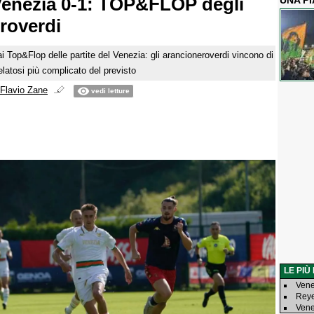
enezia 0-1: TOP&FLOP degli
UNA P
roverdi
ai Top&Flop delle partite del Venezia: gli arancioneroverdi vincono di
latosi più complicato del previsto
Flavio Zane
vedi letture
LE PIÙ
Vene
Reye
Venez