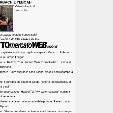
RBACH E YEBOAH
Video in fondo al
pezzo, link
https://www.youtube.com/watch?
zgJw Il Venezia spazza via un...
 cagliaritano Kilicsoy regala una gioia a Vincenzo Italiano:
ok in Europa League
o, su Ratkov c'è la Dinamo Mosca: pronti oltre 15 milioni di
ituazione
anzaro, Polito guarda in casa Torino: piace il centrocampista
o, Fabregas già pazzo di Couto: "È forte tecnicamente, si
e a noi"
ference League, Hapoel Tel Aviv batte Katowice. Atalanta
e interessata
ali team manager ma non capo delegazione: Ranieri o una
Il punto
na: "Volevo prendermi del tempo, ma è bastata mezzora per