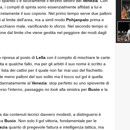
o spartito c'è sicuramente il terzino destro del
Venezia
. Con
ra, i compiti di spinta sono essenzialmente affidati a lui e
cretamente il suo copione. Nel primo tempo serve due palloni
li al limite dell'area, ma a simil modo
Pohjanpalo
prima e
acchiano male, vanificando lo sforzo. Nel secondo tempo si
ne dal limite che viene gestita nel peggiore dei modi dagli
o ripresa al posto di
Lella
con il compito di mischiare le carte.
a e qualche fallo, ma per gli arbitri il suo nome è scritto a
a lista dei cattivi per il quale non far mai uso del fischietto.
 meno palloni del suo solito ma il tocco sul gol è quella
 dannatamente al
Venezia
: stop perfetto su uno spiovente di
verso l'interno, passaggio
no look
alla sinistra per
Busio
e la
a dai contenuti tecnici davvero modesti, a distinguersi è
ca
Busio
. Non solo il gol vittoria, fondamentale per le
ezia
quanto di pregevole fattura e intelligenza tattica, ma