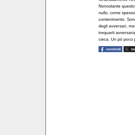
Nonostante questo, 
nullo, come spesso
contenimento. Sono 
degli avversari, me
trequarti avversari
cieca. Un pò poco p
condividi
tw