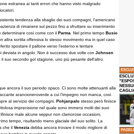
one estranea ai tanti errori che hanno visto malgrado
iocatori.
sistente tendenza alla sbaglio dei suoi compagni, l'americano
pazienza di rimanere sul pezzo fino a sfruttare su inserimento
 e determinare così come con il
Parma
. Nel primo tempo
Busio
n altra sortita offensiva lo stesso movimento ma in quel caso
erito spostare il pallone verso l'esterno e tentare
i deviata in angolo. Non è successo due volte con
Johnsen
e il suo secondo gol stagione, uno più pesante dell'altro.
ESCLU
ESCLUS
"ESPO
NESSU
gue ancora il suo periodo opaco. Ci sono molte attenuanti alla
CAGLI
ttaccante arancioneroverde a cui l'impegno non manca, così
re al servizio dei compagni.
Pohjanpalo
stesso però finisce
ettolosa imprecisione nel quale sono immersi molti dei suoi
 rifinisce male alcune seppur non clamorose occasioni,
imo tempo, risultando meno glaciale del suo solito. La
a che il
Venezia
debba ancora trovare il modo migliore di
PAGEL