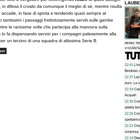
LAUBE
in difesa il croato da comunque il meglio di sé, mentre risulta
 accade, in fase di spinta e tendendo quasi sempre al
tantissimi i passaggi frettolosamente serviti sulle gambe
ntre le rarissime volte che partecipa alla manovra sulla
a lo fa dispensando servizi per i compagni palesemente alla
er un terzino di una squadra di altissima Serie B.
diretto: 
v=sUidzSA
eet
22:41
L'ex
Besiktas 
22:37
Lazi
euro. La s
22:34
Cat
Acquah
22:30
Com
adatta ben
22:26
Con
spettatric
22:22
Ori
sorpresa. 
22:19
Dia