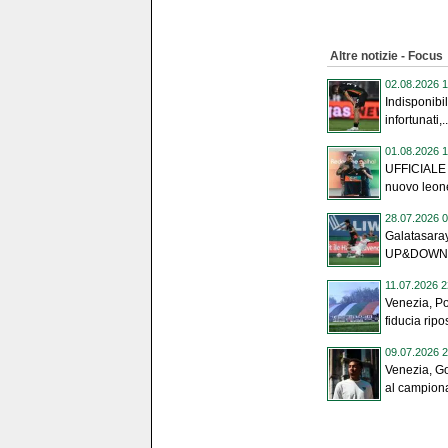
Altre notizie - Focus
02.08.2026 1
Indisponibil
infortunati,..
01.08.2026 1
UFFICIALE 
nuovo leone:
28.07.2026 0
Galatasara
UP&DOWN de
11.07.2026 2
Venezia, Po
fiducia ripo
09.07.2026 2
Venezia, Go
al campiona