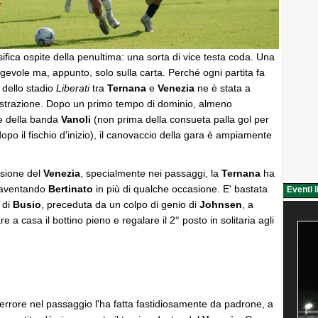
ifica ospite della penultima: una sorta di vice testa coda. Una
 agevole ma, appunto, solo sulla carta. Perché ogni partita fa
 dello stadio
Liberati
tra
Ternana
e
Venezia
ne è stata a
imostrazione. Dopo un primo tempo di dominio, almeno
te della banda
Vanoli
(non prima della consueta palla gol per
dopo il fischio d'inizio), il canovaccio della gara è ampiamente
cisione del
Venezia
, specialmente nei passaggi, la
Ternana
ha
paventando
Bertinato
in più di qualche occasione. E' bastata
Eventi l
 di
Busio
, preceduta da un colpo di genio di
Johnsen
, a
e a casa il bottino pieno e regalare il 2° posto in solitaria agli
errore nel passaggio l'ha fatta fastidiosamente da padrone, a