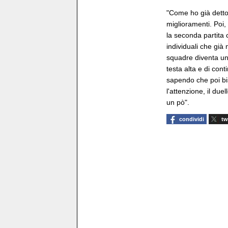
"Come ho già detto,
miglioramenti. Poi,
la seconda partita 
individuali che già
squadre diventa una
testa alta e di con
sapendo che poi biso
l'attenzione, il due
un pò".
condividi
tw