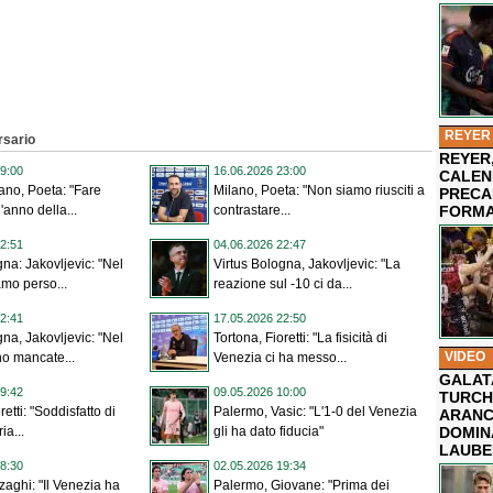
REYER
rsario
REYER,
9:00
16.06.2026 23:00
CALEN
ano, Poeta: "Fare
Milano, Poeta: "Non siamo riusciti a
PRECA
FORMA
l'anno della...
contrastare...
2:51
04.06.2026 22:47
gna: Jakovljevic: "Nel
Virtus Bologna, Jakovljevic: "La
amo perso...
reazione sul -10 ci da...
2:41
17.05.2026 22:50
gna, Jakovljevic: "Nel
Tortona, Fioretti: "La fisicità di
VIDEO
no mancate...
Venezia ci ha messo...
GALAT
9:42
09.05.2026 10:00
TURCHI
retti: "Soddisfatto di
Palermo, Vasic: "L'1-0 del Venezia
ARANC
DOMIN
ia...
gli ha dato fiducia"
LAUBE
8:30
02.05.2026 19:34
zaghi: "Il Venezia ha
Palermo, Giovane: "Prima dei