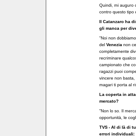
Quindi, mi auguro 
contro questo tipo 
Il Catanzaro ha d
gli manca per di
"Noi non dobbiamo 
del
Venezia
non ce
completamente dive
recriminare qualco
campionato che con 
ragazzi puoi comp
vincere non basta, 
magari ti porta al ri
La coperta in att
mercato?
"Non lo so. Il merc
opportunità, le cog
TVS - Al di là di 
errori individuali