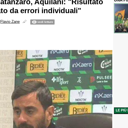
atanzaro, Aquilani: "Risultato
UNA P
o da errori individuali"
i
Flavio Zane
vedi letture
LE PIÙ