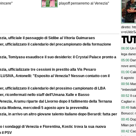
vincere"
playoff penseremo al Venezia"
diretto: 
v=sUidzSA
zia, ufficiale il passaggio di Sidibe al Vitoria Guimaraes
r, ufficializzato il calendario del precampionato della formazione
06:00
Un t
lega dane
zia, Tomiyasu esaudisce il suo desiderio: il Crystal Palace pronto a
05:00
Dan
nove anni,
zia, ufficializzate tre cessioni in prestito alla Vis Pesaro
01:00
Calc
LUSIVA, Antonelli: "Esposito al Venezia? Nessun contatto con il
6 agosto
00:56
Mas
r, ufficializzato il calendario del prossimo campionato di LBA
“imbestia
r, riconfermati nello staff dell'Umana Xalle e Basso
00:52
Il c
enezia, Aramu riparte dal Livorno dopo il fallimento della Ternana
Cagliari e
ezia-Modena, mercoledì 5 agosto apre la prevendita
00:49
Ital
Bonucci: 
zia, in arrivo un altro giovane talento italiano dopo Berardi: fatta per
00:45
Dopo
Milan per 
 i sondaggi di Venezia e Fiorentina, Kostic trova la sua nuova
00:42
Cao
 il PSV