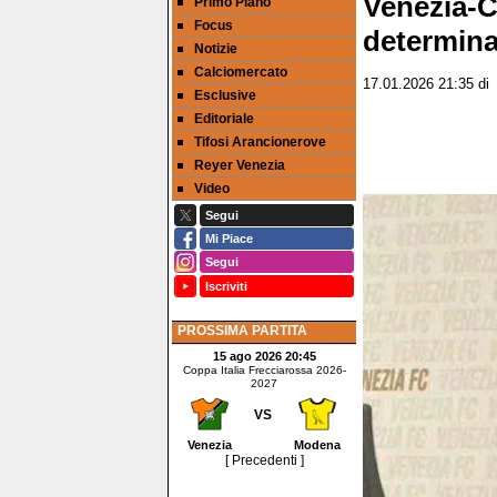
Venezia-C
Primo Piano
Focus
determinat
Notizie
Calciomercato
17.01.2026 21:35
d
Esclusive
Editoriale
Tifosi Arancionerove
Reyer Venezia
Video
Segui
Mi Piace
Segui
Iscriviti
PROSSIMA PARTITA
15 ago 2026 20:45
Coppa Italia Frecciarossa 2026-
2027
VS
Venezia
Modena
[ Precedenti ]