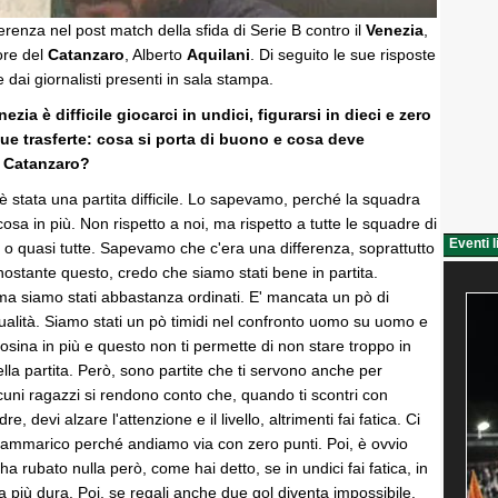
erenza nel post match della sfida di Serie B contro il
Venezia
,
tore del
Catanzaro
, Alberto
Aquilani
. Di seguito le sue risposte
dai giornalisti presenti in sala stampa.
zia è difficile giocarci in undici, figurarsi in dieci e zero
ue trasferte: cosa si porta di buono e cosa deve
o Catanzaro?
 stata una partita difficile. Lo sapevamo, perché la squadra
osa in più. Non rispetto a noi, ma rispetto a tutte le squadre di
Eventi l
o quasi tutte. Sapevamo che c'era una differenza, soprattutto
onostante questo, credo che siamo stati bene in partita.
ma siamo stati abbastanza ordinati. E' mancata un pò di
qualità. Siamo stati un pò timidi nel confronto uomo su uomo e
cosina in più e questo non ti permette di non stare troppo in
ella partita. Però, sono partite che ti servono anche per
uni ragazzi si rendono conto che, quando ti scontri con
e, devi alzare l'attenzione e il livello, altrimenti fai fatica. Ci
 rammarico perché andiamo via con zero punti. Poi, è ovvio
ha rubato nulla però, come hai detto, se in undici fai fatica, in
a più dura. Poi, se regali anche due gol diventa impossibile.