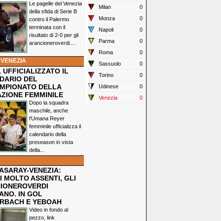
Le pagelle del Venezia
Milan
0
della sfida di Serie B
Monza
0
contro il Palermo
terminata con il
Napoli
0
risultato di 2-0 per gli
Parma
0
arancioneroverdi....
Roma
0
 VENEZIA
Sassuolo
0
 UFFICIALIZZATO IL
Torino
0
DARIO DEL
MPIONATO DELLA
Udinese
0
ZIONE FEMMINILE
Venezia
0
Dopo la squadra
maschile, anche
l'Umana Reyer
femminile ufficializza il
calendario della
preseason in vista
della...
ASARAY-VENEZIA:
 MOLTO ASSENTI, GLI
IONEROVERDI
ANO. IN GOL
RBACH E YEBOAH
Video in fondo al
pezzo, link