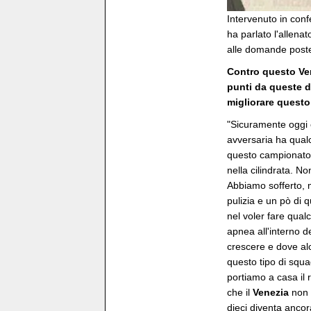
Intervenuto in conf
ha parlato l'allena
alle domande poste 
Contro questo Vene
punti da queste d
migliorare quest
"Sicuramente oggi è
avversaria ha qualc
questo campionato 
nella cilindrata. N
Abbiamo sofferto, 
pulizia e un pò di 
nel voler fare qual
apnea all'interno d
crescere e dove alc
questo tipo di squadr
portiamo a casa il
che il
Venezia
non 
dieci diventa ancor