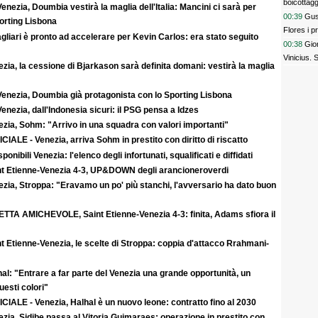
boicottagg
enezia, Doumbia vestirà la maglia dell'Italia: Mancini ci sarà per
00:39
Gus
rting Lisbona
Flores i p
agliari è pronto ad accelerare per Kevin Carlos: era stato seguito
bel colpo”
00:38
Gior
Vinicius.
zia, la cessione di Bjarkason sarà definita domani: vestirà la maglia
Venezia, Doumbia già protagonista con lo Sporting Lisbona
enezia, dall'Indonesia sicuri: il PSG pensa a Idzes
zia, Sohm: "Arrivo in una squadra con valori importanti"
CIALE - Venezia, arriva Sohm in prestito con diritto di riscatto
sponibili Venezia: l'elenco degli infortunati, squalificati e diffidati
nt Etienne-Venezia 4-3, UP&DOWN degli arancioneroverdi
zia, Stroppa: "Eravamo un po' più stanchi, l'avversario ha dato buon
ETTA AMICHEVOLE, Saint Etienne-Venezia 4-3: finita, Adams sfiora il
t Etienne-Venezia, le scelte di Stroppa: coppia d'attacco Rrahmani-
al: "Entrare a far parte del Venezia una grande opportunità, un
uesti colori"
CIALE - Venezia, Halhal è un nuovo leone: contratto fino al 2030
zia, Sidibe passa al Vitoria Guimaraes: operazione in prestito con