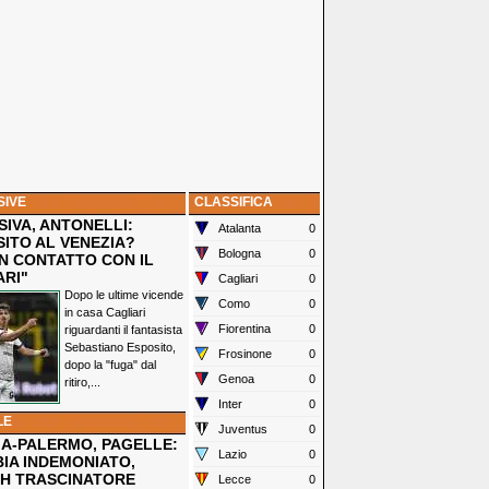
SIVE
CLASSIFICA
IVA, ANTONELLI:
Atalanta
0
SITO AL VENEZIA?
Bologna
0
N CONTATTO CON IL
ARI"
Cagliari
0
Dopo le ultime vicende
Como
0
in casa Cagliari
Fiorentina
0
riguardanti il fantasista
Sebastiano Esposito,
Frosinone
0
dopo la "fuga" dal
Genoa
0
ritiro,...
Inter
0
LE
Juventus
0
IA-PALERMO, PAGELLE:
Lazio
0
IA INDEMONIATO,
H TRASCINATORE
Lecce
0