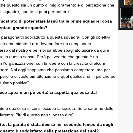
che questo sia un punto di miglioramento e di percezione che,
di squadre, non te lo puoi permettere".
imostrato di poter stare lassù tra le prime squadre: cosa
ventare grande squadra?
paragonarci soprattutto a questa squadra. Con gli obiettivi
ntriamo niente. Loro devono fare un campionato
rso dal nostro e per noi sarebbe sbagliato uscire da qui e
sa in questo senso. Però poi vedete che questo è un
l'organizzazione, con le idee e con la crescità di alcuni
etere. Noi oggi sappiamo che possiamo competere, ma per
perché ci vuole più attenzione e quel qualcosina in più che poi
sultato positivo".
acco appare un pò corta: si aspetta qualcosa dal
ato è qualcosa di cui si occupa la società. Se ci saranno delle
lieremo. Più di questo non ti posso dire".
tutto, la partita è stata decisa nel secondo tempo da degli
: quanto è soddisfatto della prestazione dei suoi?