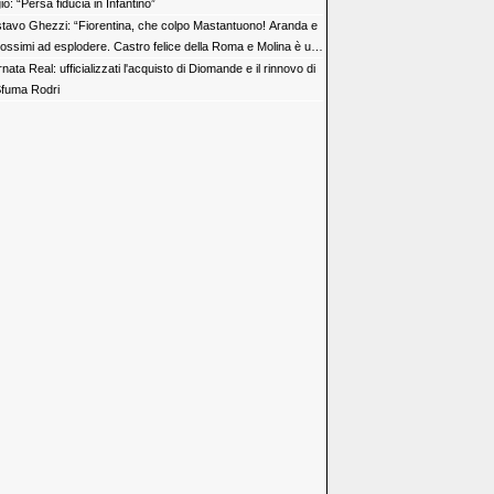
io: “Persa fiducia in Infantino”
tavo Ghezzi: “Fiorentina, che colpo Mastantuono! Aranda e
rossimi ad esplodere. Castro felice della Roma e Molina è un
nata Real: ufficializzati l'acquisto di Diomande e il rinnovo di
 Sfuma Rodri