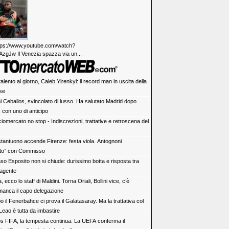
https://www.youtube.com/watch?
zgJw Il Venezia spazza via un...
alento al giorno, Caleb Yirenkyi: il record man in uscita della
se
i Ceballos, svincolato di lusso. Ha salutato Madrid dopo
 con uno di anticipo
iomercato no stop - Indiscrezioni, trattative e retroscena del
tantuono accende Firenze: festa viola. Antognoni
lito” con Commisso
aso Esposito non si chiude: durissimo botta e risposta tra
 agente
ia, ecco lo staff di Maldini. Torna Oriali, Bollini vice, c’è
manca il capo delegazione
 il Fenerbahce ci prova il Galatasaray. Ma la trattativa col
Leao è tutta da imbastire
s FIFA, la tempesta continua. La UEFA conferma il