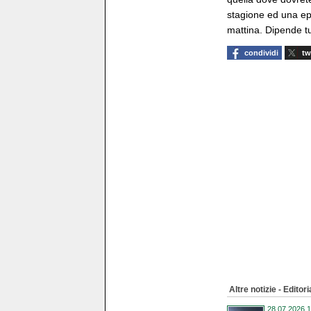
stagione ed una ep
mattina. Dipende tu
condividi
tw
Altre notizie - Editori
28.07.2026 1