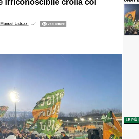
irriconoscibile crolla col
UNA P
i
Manuel Listuzzi
vedi letture
LE PIÙ