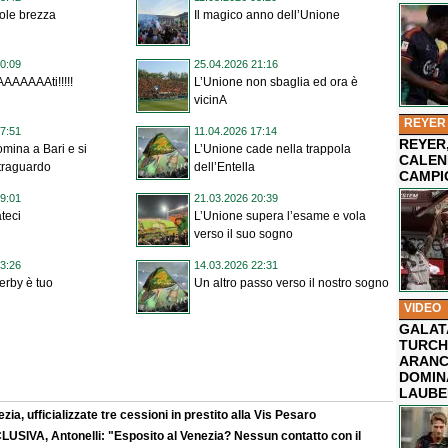
ole brezza
Il magico anno dell’Unione
0:09
25.04.2026 21:16
AAAAAAti!!!!!
L’Unione non sbaglia ed ora è
vicinA
REYER
7:51
11.04.2026 17:14
REYER,
mina a Bari e si
L’Unione cade nella trappola
CALEN
 traguardo
dell’Entella
CAMPI
9:01
21.03.2026 20:39
teci
L’Unione supera l’esame e vola
verso il suo sogno
3:26
14.03.2026 22:31
derby è tuo
Un altro passo verso il nostro sogno
VIDEO
GALAT
TURCHI
ARANC
DOMIN
LAUBE
zia, ufficializzate tre cessioni in prestito alla Vis Pesaro
LUSIVA, Antonelli: "Esposito al Venezia? Nessun contatto con il