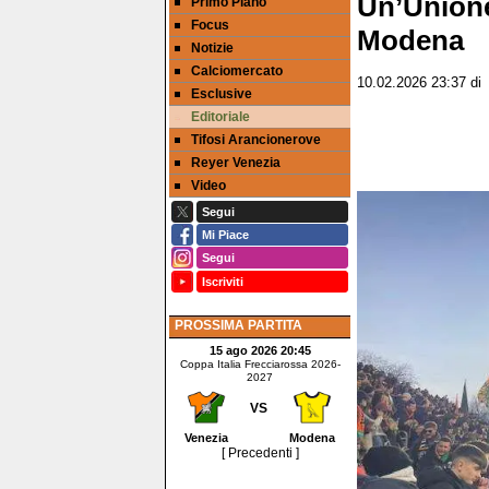
Un’Unione 
Primo Piano
Focus
Modena
Notizie
Calciomercato
10.02.2026 23:37
d
Esclusive
Editoriale
Tifosi Arancionerove
Reyer Venezia
Video
Segui
Mi Piace
Segui
Iscriviti
PROSSIMA PARTITA
15 ago 2026 20:45
Coppa Italia Frecciarossa 2026-
2027
VS
Venezia
Modena
[ Precedenti ]