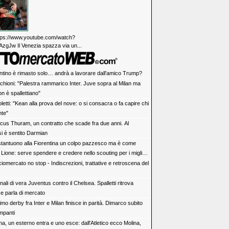
https://www.youtube.com/watch?
zgJw Il Venezia spazza via un...
antino è rimasto solo… andrà a lavorare dall’amico Trump?
chioni: "Palestra rammarico Inter. Juve sopra al Milan ma
n è spallettiano"
letti: "Kean alla prova del nove: o si consacra o fa capire chi
te"
cus Thuram, un contratto che scade fra due anni. Al
i è sentito Darmian
tantuono alla Fiorentina un colpo pazzesco ma è come
 Lione: serve spendere e credere nello scouting per i migliori
iovani italiani: attenzione perché qualcosa sta cambiando
iomercato no stop - Indiscrezioni, trattative e retroscena del
ali di vera Juventus contro il Chelsea. Spalletti ritrova
e parla di mercato
rimo derby fra Inter e Milan finisce in parità. Dimarco subito
impanti
a, un esterno entra e uno esce: dall'Atletico ecco Molina,