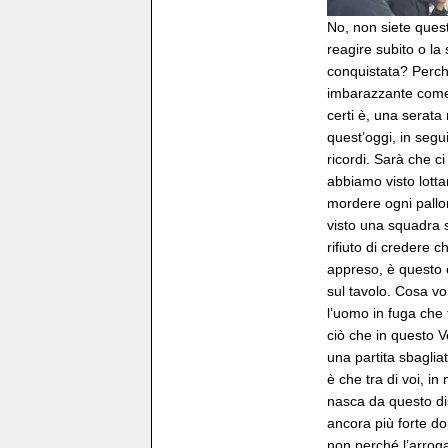
No, non siete quest
reagire subito o la 
conquistata? Perch
imbarazzante come 
certi è, una serata
quest’oggi, in segui
ricordi. Sarà che c
abbiamo visto lotta
mordere ogni pallo
visto una squadra s
rifiuto di credere c
appreso, è questo ci
sul tavolo. Cosa vo
l’uomo in fuga che 
ciò che in questo 
una partita sbagliat
è che tra di voi, i
nasca da questo disa
ancora più forte do
non perché l’arrog