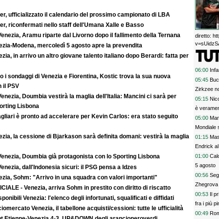
r, ufficializzato il calendario del prossimo campionato di LBA
r, riconfermati nello staff dell'Umana Xalle e Basso
enezia, Aramu riparte dal Livorno dopo il fallimento della Ternana
diretto: 
v=sUidzSA
ezia-Modena, mercoledì 5 agosto apre la prevendita
zia, in arrivo un altro giovane talento italiano dopo Berardi: fatta per
06:00
Inf
 i sondaggi di Venezia e Fiorentina, Kostic trova la sua nuova
05:45
Buc
 il PSV
Zirkzee no
enezia, Doumbia vestirà la maglia dell'Italia: Mancini ci sarà per
05:15
Nico
rting Lisbona
è veramen
agliari è pronto ad accelerare per Kevin Carlos: era stato seguito
05:00
Mar
Mondiale s
zia, la cessione di Bjarkason sarà definita domani: vestirà la maglia
01:15
Mas
Endrick al
talenti. G
01:00
Calc
Venezia, Doumbia già protagonista con lo Sporting Lisbona
davvero
5 agosto
enezia, dall'Indonesia sicuri: il PSG pensa a Idzes
00:56
Segn
zia, Sohm: "Arrivo in una squadra con valori importanti"
Zhegrova 
CIALE - Venezia, arriva Sohm in prestito con diritto di riscatto
00:53
Il p
sponibili Venezia: l'elenco degli infortunati, squalificati e diffidati
fra i più p
iomercato Venezia, il tabellone acquisti/cessioni: tutte le ufficialità
00:49
Rom
nt Etienne-Venezia 4-3, UP&DOWN degli arancioneroverdi