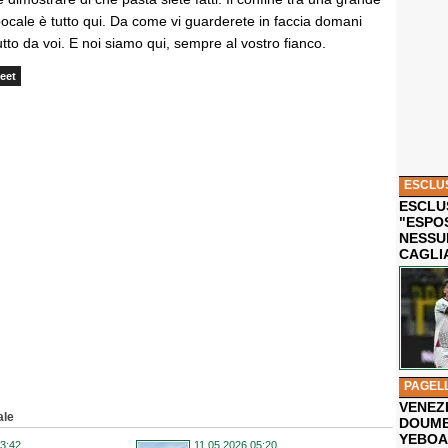
ocale è tutto qui. Da come vi guarderete in faccia domani
tto da voi. E noi siamo qui, sempre al vostro fianco.
eet
ESCLU
ESCLUS
"ESPO
NESSU
CAGLI
PAGEL
VENEZ
ale
DOUMB
YEBOA
3:42
11.05.2026 05:20