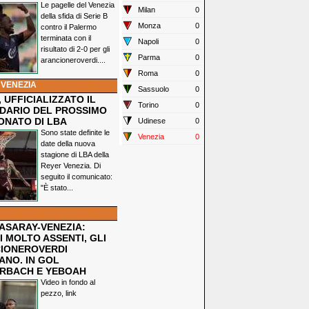
Le pagelle del Venezia
Milan
0
della sfida di Serie B
Monza
0
contro il Palermo
terminata con il
Napoli
0
risultato di 2-0 per gli
Parma
0
arancioneroverdi....
Roma
0
 VENEZIA
Sassuolo
0
 UFFICIALIZZATO IL
Torino
0
DARIO DEL PROSSIMO
ONATO DI LBA
Udinese
0
Sono state definite le
Venezia
0
date della nuova
stagione di LBA della
Reyer Venezia. Di
seguito il comunicato:
"È stato...
ASARAY-VENEZIA:
 MOLTO ASSENTI, GLI
IONEROVERDI
ANO. IN GOL
RBACH E YEBOAH
Video in fondo al
pezzo, link