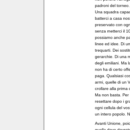
padroni del torneo
Una squadra capace
batterci a casa nos
preservato con ogni
senza metterci il 1
possiamo anche parl
linee ed idee. Di u
trequarti. Dei sost
gerarchie. Di una m
degli emiliani. Ma
non ha di certo offe
paga. Qualsiasi co
armi, quelle di un 
crollare alla prima d
Ma non basta. Per 
resettare dopo i gr
ogni cellula del v
un intero popolo. 
Avanti Unione, poi
quella dove dovrete