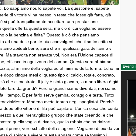
i. Lo sappiamo noi, lo sapete voi. La questione è: sapete
serie di vittorie vi ha messo in testa che fosse già fatta, già
é si può tranquillamente accettare una prestazione
quella offerta questa sera, ma ciò di cui vogliamo essere
 no o la benzina è finita? Questo è ciò che pensiamo
to ad una delle partite più sconvolgenti che il sottoscritto si
i siamo abituati bene, sarà che in qualsiasi gara dell’anno vi
re. Ma stavolta non eravate voi. Non era l’Unione capace di
ne, efficace in ogni zona del campo. Questa sera abbiamo
Eventi l
azia, al minimo della voglia ed al minimo della forma. Ed io mi
he dopo cinque mesi di questo tipo di calcio, totale, concreto,
ò che ci mostrate. Il jolly è stato giocato, la mano libera è già
lete fare da grandi? Perché grandi siamo diventati; noi siamo
fa il tempo. E per farlo serve gamba, coraggio e testa. Tutto
VeneziaMestre-Modena avete tenuto negli spogliatoi. Perché
a dopo otto vittorie di fila può capitare. L’unica cosa che conta
n mezzo a quel meraviglioso gruppo che state creando, è che
stro quella voglia di rivalsa, quella rabbia che sa rialzarti
po il primo, vero schiaffo della stagione. Vogliamo di più da voi
anza ci spinge a vivere questa annata come se fossimo i