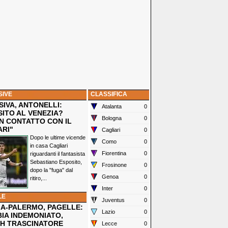
SIVE
CLASSIFICA
IVA, ANTONELLI:
Atalanta
0
SITO AL VENEZIA?
Bologna
0
N CONTATTO CON IL
ARI"
Cagliari
0
Dopo le ultime vicende
Como
0
in casa Cagliari
Fiorentina
0
riguardanti il fantasista
Sebastiano Esposito,
Frosinone
0
dopo la "fuga" dal
Genoa
0
ritiro,...
Inter
0
LE
Juventus
0
IA-PALERMO, PAGELLE:
Lazio
0
IA INDEMONIATO,
H TRASCINATORE
Lecce
0