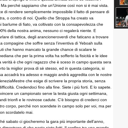
. Ma perché sappiamo che un’Unione così non si è mai vista.
 di rendere semplicemente impossibile il fatto di pensare di
tra, o contro di noi. Quello che Stroppa ha creato va
 barlume di fiato, va coltivato con la consapevolezza che
00% della nostra anima, nessuno ci regalerà niente. E
are di tattica, degli arancioneroverdi che faticano a trovare
na compagine che soffre senza l’inventiva di Yeboah sulla
ituti che hanno mancato la grande chance di scalare le
ediana che per la prima volta ha sofferto la fisicità e le idee
 la verità è che ogni ragazzo che è sceso in campo questa sera
rto la miglior prova di sè stesso, ed in questa categoria, si
sa accadrà tra adesso e maggio andrà aggredita con le nostre
VeneziaMestre che esige di scrivere la propria storia, senza
ifficoltà. Credendoci fino alla fine. Siete i più forti. E lo sapete.
vincere un campionato serve la testa giusta ogni settimana,
andi trionfi e le rovinose cadute. C’è bisogno di crederci con
ostro corpo, perché non scendete in campo solo per voi, ma per
Non scordatelo mai.
ché sabato ci giocheremo la gara più importante dell’anno,
 dimostrare di che pasta siete fatti. Il confine tra una grande