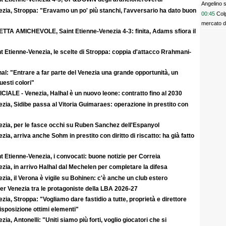
Angelino s
zia, Stroppa: "Eravamo un po' più stanchi, l'avversario ha dato buon
00:45
Colp
mercato 
ETTA AMICHEVOLE, Saint Etienne-Venezia 4-3: finita, Adams sfiora il
t Etienne-Venezia, le scelte di Stroppa: coppia d'attacco Rrahmani-
al: "Entrare a far parte del Venezia una grande opportunità, un
uesti colori"
CIALE - Venezia, Halhal è un nuovo leone: contratto fino al 2030
zia, Sidibe passa al Vitoria Guimaraes: operazione in prestito con
ezia, per le fasce occhi su Ruben Sanchez dell'Espanyol
zia, arriva anche Sohm in prestito con diritto di riscatto: ha già fatto
t Etienne-Venezia, i convocati: buone notizie per Correia
zia, in arrivo Halhal dal Mechelen per completare la difesa
zia, il Verona è vigile su Bohinen: c'è anche un club estero
er Venezia tra le protagoniste della LBA 2026-27
zia, Stroppa: "Vogliamo dare fastidio a tutte, proprietà e direttore
sposizione ottimi elementi"
zia, Antonelli: "Uniti siamo più forti, voglio giocatori che si