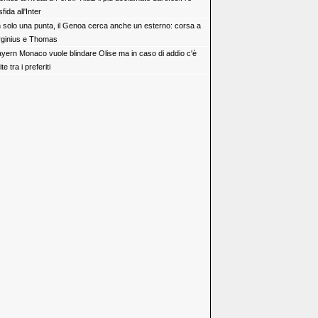
fida all'Inter
 solo una punta, il Genoa cerca anche un esterno: corsa a
irginius e Thomas
Bayern Monaco vuole blindare Olise ma in caso di addio c'è
 tra i preferiti