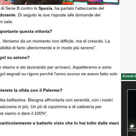
 di Serie B contro lo
Spezia
, ha parlato l'attaccante del
dorante
. Di seguito le sue risposte alle domande dei
in sala.
portante questa vittoria?
. Veniamo da un momento non difficile, ma di crescita. La
ssibilità di farlo ulteriormente e in modo più sereno".
 gol su azione?
e stiamo e sto lavorando per arrivarci. Aspetteremo e sono
gol segnati su rigore perché l'anno scorso ne avevo fatto solo
Eventi l
terete la sfida con il Palermo?
ita bellissima. Bisogna affrontarla con serenità, con i nostri
alcosina in più. Un pò di
cazzimma
e di cattiveria per
he siamo e dare il 100%".
i particolarmente a batterlo visto che lo hai tolto dalle mani