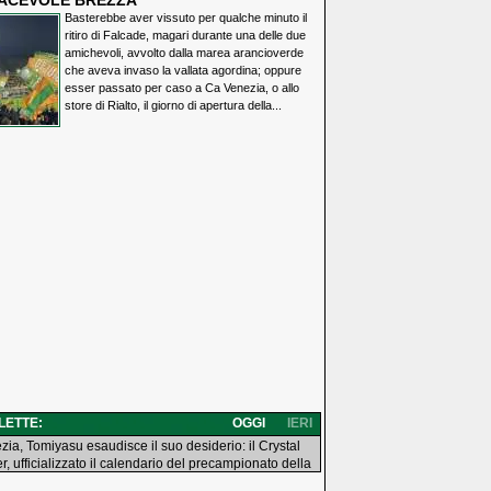
IACEVOLE BREZZA
Basterebbe aver vissuto per qualche minuto il
ritiro di Falcade, magari durante una delle due
amichevoli, avvolto dalla marea arancioverde
che aveva invaso la vallata agordina; oppure
esser passato per caso a Ca Venezia, o allo
store di Rialto, il giorno di apertura della...
 LETTE:
OGGI
IERI
zia, Tomiyasu esaudisce il suo desiderio: il Crystal
r, ufficializzato il calendario del precampionato della