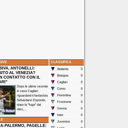
SIVE
CLASSIFICA
IVA, ANTONELLI:
Atalanta
0
SITO AL VENEZIA?
Bologna
0
N CONTATTO CON IL
ARI"
Cagliari
0
Dopo le ultime vicende
Como
0
in casa Cagliari
Fiorentina
0
riguardanti il fantasista
Sebastiano Esposito,
Frosinone
0
dopo la "fuga" dal
Genoa
0
ritiro,...
Inter
0
LE
Juventus
0
IA-PALERMO, PAGELLE: