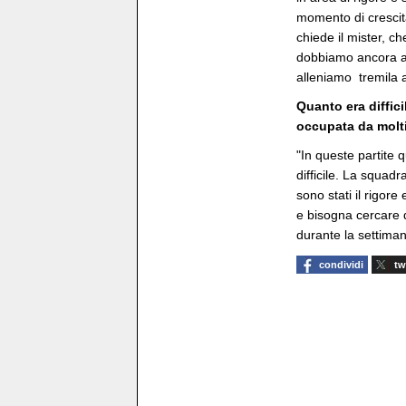
momento di crescita
chiede il mister, ch
dobbiamo ancora a
alleniamo tremila a
Quanto era diffici
occupata da molti
"In queste partite
difficile. La squad
sono stati il rigore
e bisogna cercare d
durante la settimana
condividi
tw