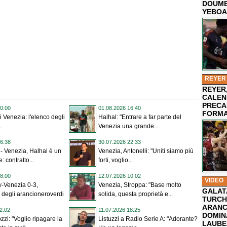
DOUMB
YEBOA
REYER
REYER,
CALEN
PRECA
0:00
01.08.2026 16:40
FORMA
i Venezia: l'elenco degli
Halhal: "Entrare a far parte del
.
Venezia una grande...
6:38
30.07.2026 22:33
- Venezia, Halhal è un
Venezia, Antonelli: "Uniti siamo più
 contratto...
forti, voglio...
8:00
12.07.2026 10:02
VIDEO
y-Venezia 0-3,
Venezia, Stroppa: "Base molto
GALAT
gli arancioneroverdi
solida, questa proprietà e...
TURCHI
ARANC
2:02
11.07.2026 18:25
DOMIN
zzi: "Voglio ripagare la
Listuzzi a Radio Serie A: "Adorante?
LAUBE