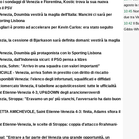
 i sondaggi di Venezia e Fiorentina, Kostic trova la sua nuova
agosto la s
 il PSV
10:45
Non
enezia, Doumbia vestirà la maglia dell'Italia: Mancini ci sarà per
due tra V
rting Lisbona
10:42
Il 
agliari è pronto ad accelerare per Kevin Carlos: era stato seguito
Gibbs-White
zia, la cessione di Bjarkason sarà definita domani: vestirà la maglia
Venezia, Doumbia già protagonista con lo Sporting Lisbona
enezia, dall'Indonesia sicuri: il PSG pensa a Idzes
zia, Sohm: "Arrivo in una squadra con valori importanti"
CIALE - Venezia, arriva Sohm in prestito con diritto di riscatto
sponibili Venezia: l'elenco degli infortunati, squalificati e diffidati
iomercato Venezia, il tabellone acquisti/cessioni: tutte le ufficialità
nt Etienne-Venezia 4-3, UP&DOWN degli arancioneroverdi
zia, Stroppa: "Eravamo un po' più stanchi, l'avversario ha dato buon
ETTA AMICHEVOLE, Saint Etienne-Venezia 4-3: finita, Adams sfiora il
t Etienne-Venezia, le scelte di Stroppa: coppia d'attacco Rrahmani-
al: "Entrare a far parte del Venezia una grande opportunità, un