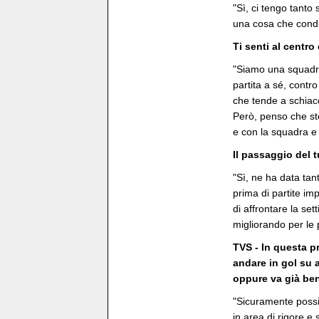
"Sì, ci tengo tanto 
una cosa che condi
Ti senti al centro
"Siamo una squadra 
partita a sé, cont
che tende a schiacc
Però, penso che sto
e con la squadra e 
Il passaggio del 
"Sì, ne ha data tan
prima di partite im
di affrontare la se
migliorando per le 
TVS - In questa p
andare in gol su 
oppure va già ben
"Sicuramente possia
in area di rigore 