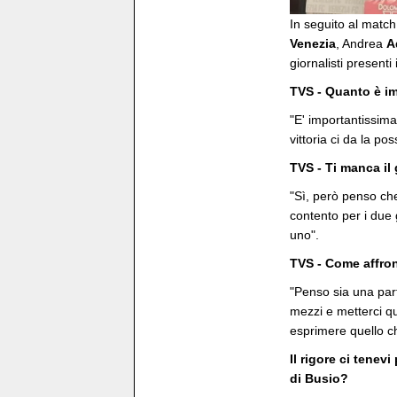
In seguito al match
Venezia
, Andrea
A
giornalisti presenti 
TVS - Quanto è im
"E' importantissima
vittoria ci da la po
TVS - Ti manca il
"Sì, però penso ch
contento per i due 
uno".
TVS - Come affron
"Penso sia una part
mezzi e metterci qu
esprimere quello c
Il rigore ci tenev
di Busio?