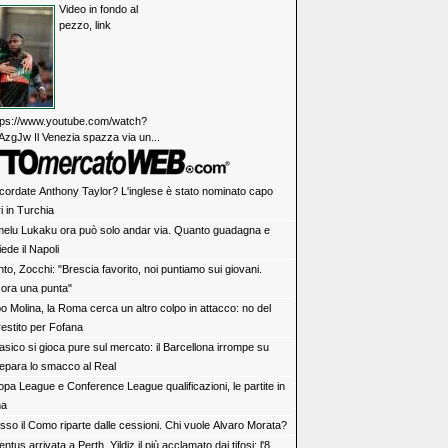
Video in fondo al
pezzo, link
https://www.youtube.com/watch?
zgJw Il Venezia spazza via un...
ricordate Anthony Taylor? L'inglese è stato nominato capo
ri in Turchia
elu Lukaku ora può solo andar via. Quanto guadagna e
ede il Napoli
to, Zocchi: "Brescia favorito, noi puntiamo sui giovani.
ora una punta"
o Molina, la Roma cerca un altro colpo in attacco: no del
restito per Fofana
lasico si gioca pure sul mercato: il Barcellona irrompe su
repara lo smacco al Real
opa League e Conference League qualificazioni, le partite in
ma
sso il Como riparte dalle cessioni. Chi vuole Alvaro Morata?
ntus arrivata a Perth. Yildiz il più acclamato dai tifosi: l'8