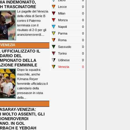
Lazio
0
IA INDEMONIATO,
H TRASCINATORE
Lecce
0
Le pagelle del Venezia
Milan
0
della sfida di Serie B
Monza
0
contro il Palermo
terminata con il
Napoli
0
risultato di 2-0 per gli
Parma
0
arancioneroverdi....
Roma
0
 VENEZIA
Sassuolo
0
 UFFICIALIZZATO IL
Torino
0
DARIO DEL
MPIONATO DELLA
Udinese
0
ZIONE FEMMINILE
Venezia
0
Dopo la squadra
maschile, anche
l'Umana Reyer
femminile ufficializza il
calendario della
preseason in vista
della...
ASARAY-VENEZIA:
 MOLTO ASSENTI, GLI
IONEROVERDI
ANO. IN GOL
RBACH E YEBOAH