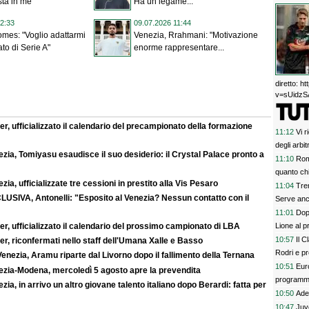
sta in me"
Ha un legame...
2:33
09.07.2026 11:44
mes: "Voglio adattarmi
Venezia, Rrahmani: "Motivazione
to di Serie A"
enorme rappresentare...
diretto: 
v=sUidzSA
r, ufficializzato il calendario del precampionato della formazione
11:12
Vi 
degli arbit
zia, Tomiyasu esaudisce il suo desiderio: il Crystal Palace pronto a
11:10
Rom
quanto chi
zia, ufficializzate tre cessioni in prestito alla Vis Pesaro
11:04
Tren
LUSIVA, Antonelli: "Esposito al Venezia? Nessun contatto con il
Serve anc
11:01
Dop
Lione al p
r, ufficializzato il calendario del prossimo campionato di LBA
10:57
Il C
r, riconfermati nello staff dell'Umana Xalle e Basso
Rodri e p
enezia, Aramu riparte dal Livorno dopo il fallimento della Ternana
10:51
Eur
ezia-Modena, mercoledì 5 agosto apre la prevendita
program
zia, in arrivo un altro giovane talento italiano dopo Berardi: fatta per
10:50
Ade
10:47
Juve