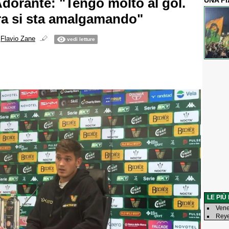
Adorante: "Tengo molto al gol.
UNA P
a si sta amalgamando"
i
Flavio Zane
vedi letture
LE PIÙ
Vene
Reye