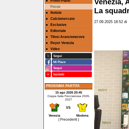
Venezia, 
Primo Piano
Focus
La squadr
Notizie
Calciomercato
27.09.2025 18:52
d
Esclusive
Editoriale
Tifosi Arancionerove
Reyer Venezia
Video
Segui
Mi Piace
Segui
Iscriviti
PROSSIMA PARTITA
15 ago 2026 20:45
Coppa Italia Frecciarossa 2026-
2027
VS
Venezia
Modena
[ Precedenti ]